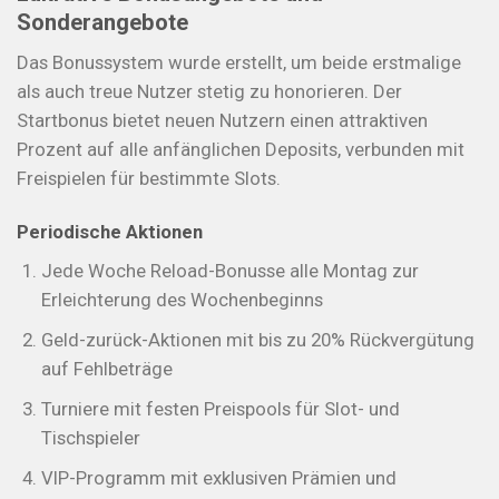
Sonderangebote
Das Bonussystem wurde erstellt, um beide erstmalige
als auch treue Nutzer stetig zu honorieren. Der
Startbonus bietet neuen Nutzern einen attraktiven
Prozent auf alle anfänglichen Deposits, verbunden mit
Freispielen für bestimmte Slots.
Periodische Aktionen
Jede Woche Reload-Bonusse alle Montag zur
Erleichterung des Wochenbeginns
Geld-zurück-Aktionen mit bis zu 20% Rückvergütung
auf Fehlbeträge
Turniere mit festen Preispools für Slot- und
Tischspieler
VIP-Programm mit exklusiven Prämien und