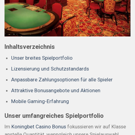
Inhaltsverzeichnis
Unser breites Spielportfolio
Lizensierung und Schutzstandards
Anpassbare Zahlungsoptionen für alle Spieler
Attraktive Bonusangebote und Aktionen
Mobile Gaming-Erfahrung
Unser umfangreiches Spielportfolio
Im
Koningbet Casino Bonus
fokussieren wir auf Klasse
anstelle Quantität, wenngleich unsere Spielauswahl