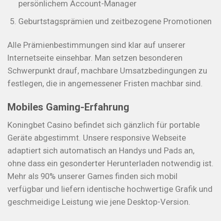
persönlichem Account-Manager
Geburtstagsprämien und zeitbezogene Promotionen
Alle Prämienbestimmungen sind klar auf unserer
Internetseite einsehbar. Man setzen besonderen
Schwerpunkt drauf, machbare Umsatzbedingungen zu
festlegen, die in angemessener Fristen machbar sind.
Mobiles Gaming-Erfahrung
Koningbet Casino befindet sich gänzlich für portable
Geräte abgestimmt. Unsere responsive Webseite
adaptiert sich automatisch an Handys und Pads an,
ohne dass ein gesonderter Herunterladen notwendig ist.
Mehr als 90% unserer Games finden sich mobil
verfügbar und liefern identische hochwertige Grafik und
geschmeidige Leistung wie jene Desktop-Version.