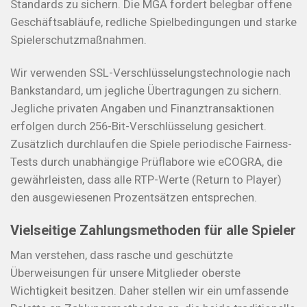
Standards zu sichern. Die MGA fordert belegbar offene
Geschäftsabläufe, redliche Spielbedingungen und starke
Spielerschutzmaßnahmen.
Wir verwenden SSL-Verschlüsselungstechnologie nach
Bankstandard, um jegliche Übertragungen zu sichern.
Jegliche privaten Angaben und Finanztransaktionen
erfolgen durch 256-Bit-Verschlüsselung gesichert.
Zusätzlich durchlaufen die Spiele periodische Fairness-
Tests durch unabhängige Prüflabore wie eCOGRA, die
gewährleisten, dass alle RTP-Werte (Return to Player)
den ausgewiesenen Prozentsätzen entsprechen.
Vielseitige Zahlungsmethoden für alle Spieler
Man verstehen, dass rasche und geschützte
Überweisungen für unsere Mitglieder oberste
Wichtigkeit besitzen. Daher stellen wir ein umfassende