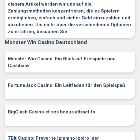
diesem Artikel werden wir uns auf die
Zahlungsmethoden konzentrieren, die es Spielern
ermöglichen, einfach und sicher Geld einzuzahlen und
abzuheben. Um mehr über die verschiedenen Optionen
zu erfahren, besuchen Sie
Monster Win Casino Deutschland
.
Monster Win Casino: Ein Blick auf Freispiele und
Cashback
FortuneJack Casino: Ein Leitfaden für den Spielspaß
BigClash Casino et ses bonus attractifs
7Bit Casino: Preverite Izjemno Izbiro Iger