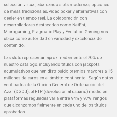
selección virtual, abarcando slots modernas, opciones
de mesa tradicionales, video poker y alternativas con
dealer en tiempo real. La colaboración con
desarrolladores destacados como NetEnt,
Microgaming, Pragmatic Play y Evolution Gaming nos
ubica como autoridad en variedad y excelencia de
contenido.
Las slots representan aproximadamente el 70% de
nuestro catálogo, incluyendo títulos con jackpots
acumulativos que han distribuido premios mayores a 15
millones de euros en el ámbito continental. Según datos
verificados de la Oficina General de Ordenación del
Azar (DGOJ), el RTP (devolución al usuario) medio en
plataformas reguladas varía entre 94% y 97%, rangos
que alcanzamos fielmente en cada uno de los títulos
aprobados.