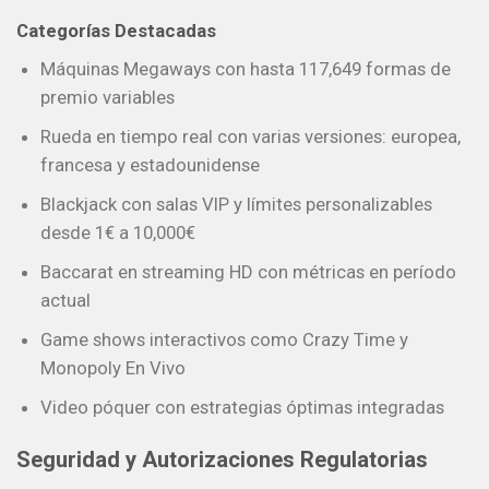
Categorías Destacadas
Máquinas Megaways con hasta 117,649 formas de
premio variables
Rueda en tiempo real con varias versiones: europea,
francesa y estadounidense
Blackjack con salas VIP y límites personalizables
desde 1€ a 10,000€
Baccarat en streaming HD con métricas en período
actual
Game shows interactivos como Crazy Time y
Monopoly En Vivo
Video póquer con estrategias óptimas integradas
Seguridad y Autorizaciones Regulatorias