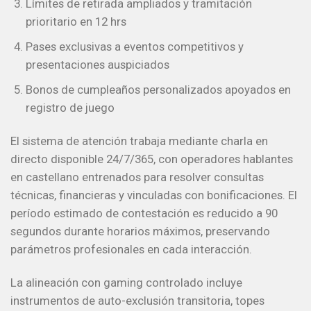
Límites de retirada ampliados y tramitación
prioritario en 12 hrs
Pases exclusivas a eventos competitivos y
presentaciones auspiciados
Bonos de cumpleaños personalizados apoyados en
registro de juego
El sistema de atención trabaja mediante charla en
directo disponible 24/7/365, con operadores hablantes
en castellano entrenados para resolver consultas
técnicas, financieras y vinculadas con bonificaciones. El
período estimado de contestación es reducido a 90
segundos durante horarios máximos, preservando
parámetros profesionales en cada interacción.
La alineación con gaming controlado incluye
instrumentos de auto-exclusión transitoria, topes