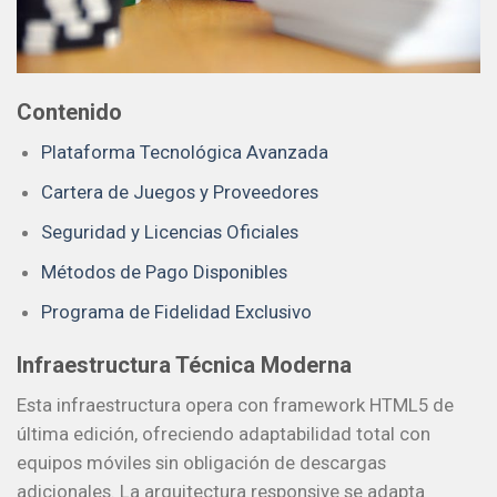
Contenido
Plataforma Tecnológica Avanzada
Cartera de Juegos y Proveedores
Seguridad y Licencias Oficiales
Métodos de Pago Disponibles
Programa de Fidelidad Exclusivo
Infraestructura Técnica Moderna
Esta infraestructura opera con framework HTML5 de
última edición, ofreciendo adaptabilidad total con
equipos móviles sin obligación de descargas
adicionales. La arquitectura responsive se adapta