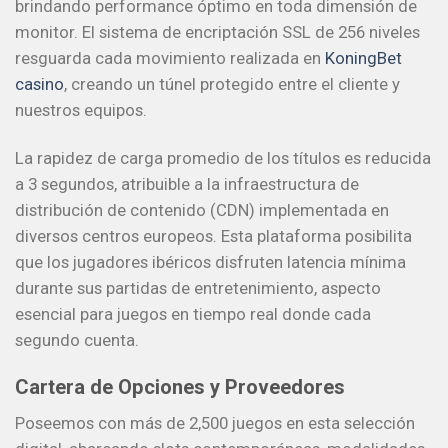
brindando performance óptimo en toda dimensión de
monitor. El sistema de encriptación SSL de 256 niveles
resguarda cada movimiento realizada en
KoningBet
casino
, creando un túnel protegido entre el cliente y
nuestros equipos.
La rapidez de carga promedio de los títulos es reducida
a 3 segundos, atribuible a la infraestructura de
distribución de contenido (CDN) implementada en
diversos centros europeos. Esta plataforma posibilita
que los jugadores ibéricos disfruten latencia mínima
durante sus partidas de entretenimiento, aspecto
esencial para juegos en tiempo real donde cada
segundo cuenta.
Cartera de Opciones y Proveedores
Poseemos con más de 2,500 juegos en esta selección