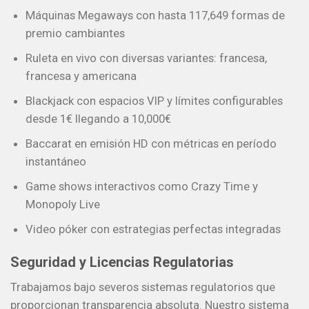
Máquinas Megaways con hasta 117,649 formas de
premio cambiantes
Ruleta en vivo con diversas variantes: francesa,
francesa y americana
Blackjack con espacios VIP y límites configurables
desde 1€ llegando a 10,000€
Baccarat en emisión HD con métricas en período
instantáneo
Game shows interactivos como Crazy Time y
Monopoly Live
Video póker con estrategias perfectas integradas
Seguridad y Licencias Regulatorias
Trabajamos bajo severos sistemas regulatorios que
proporcionan transparencia absoluta. Nuestro sistema