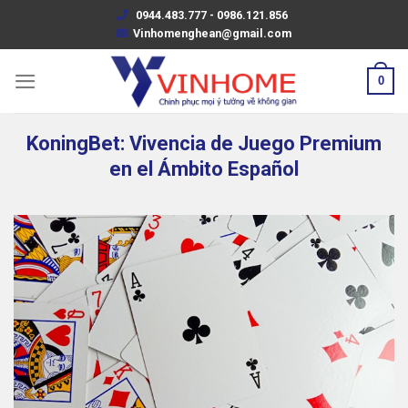
Skip
0944.483.777 - 0986.121.856
to
Vinhomenghean@gmail.com
content
0
KoningBet: Vivencia de Juego Premium
en el Ámbito Español