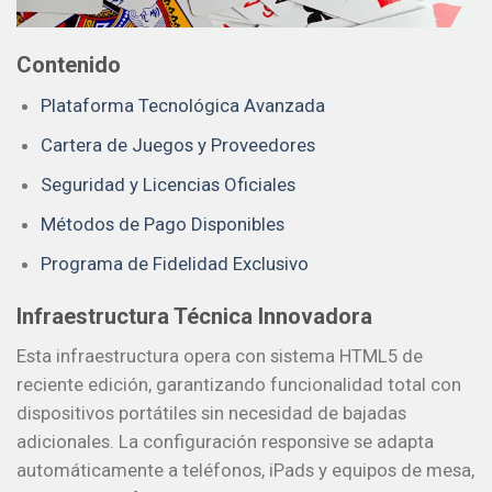
Contenido
Plataforma Tecnológica Avanzada
Cartera de Juegos y Proveedores
Seguridad y Licencias Oficiales
Métodos de Pago Disponibles
Programa de Fidelidad Exclusivo
Infraestructura Técnica Innovadora
Esta infraestructura opera con sistema HTML5 de
reciente edición, garantizando funcionalidad total con
dispositivos portátiles sin necesidad de bajadas
adicionales. La configuración responsive se adapta
automáticamente a teléfonos, iPads y equipos de mesa,