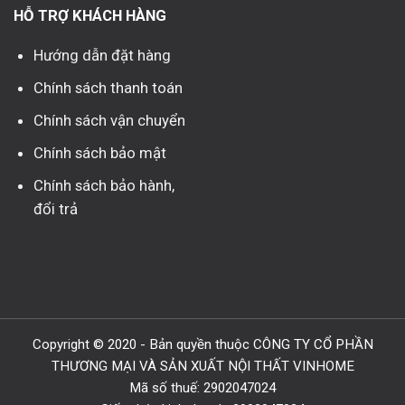
HỖ TRỢ KHÁCH HÀNG
Hướng dẫn đặt hàng
Chính sách thanh toán
Chính sách vận chuyển
Chính sách bảo mật
Chính sách bảo hành,
đổi trả
Copyright © 2020 - Bản quyền thuộc CÔNG TY CỔ PHẦN
THƯƠNG MẠI VÀ SẢN XUẤT NỘI THẤT VINHOME
Mã số thuế: 2902047024