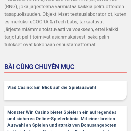
(RNG), joka järjestelmä varmistaa kaikkia pelituotteiden
tasapuolisuuden. Objektiiviset testauslaboratoriot, kuten
esimerkiksi eCOGRA & iTech Labs, tarkastavat
järjestelmiämme toistuvasti valvoakseen, ettei kaikki
tarjotut pelit toimivat asianmukaisesti sekä pelin
tulokset ovat kokonaan ennustamattomat.
BÀI CÙNG CHUYÊN MỤC
Vlad Casino: Ein Blick auf die Spielauswahl
Monster Win Casino bietet Spielern ein aufregendes
und sicheres Online-Spielerlebnis. Mit einer breiten
Auswahl an Spielen und attraktiven Bonusangeboten