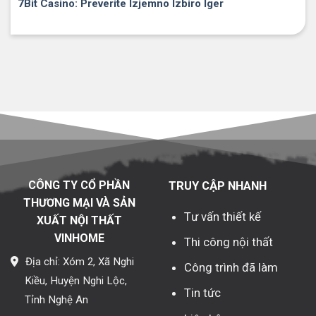
7Bit Casino: Preverite Izjemno Izbiro Iger
CÔNG TY CỔ PHẦN
TRUY CẬP NHANH
THƯƠNG MẠI VÀ SẢN
Tư vấn thiết kế
XUẤT NỘI THẤT
VINHOME
Thi công nội thất
Địa chỉ: Xóm 2, Xã Nghi
Công trình đã làm
Kiều, Huyện Nghi Lộc,
Tin tức
Tỉnh Nghệ An