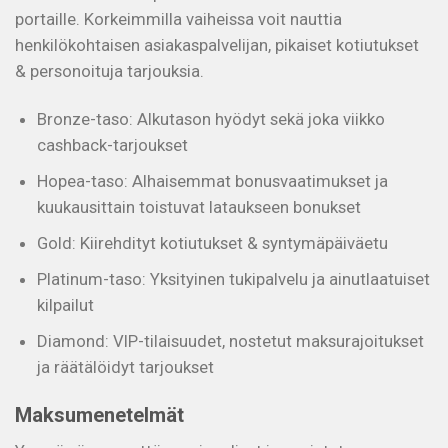
portaille. Korkeimmilla vaiheissa voit nauttia
henkilökohtaisen asiakaspalvelijan, pikaiset kotiutukset
& personoituja tarjouksia.
Bronze-taso: Alkutason hyödyt sekä joka viikko
cashback-tarjoukset
Hopea-taso: Alhaisemmat bonusvaatimukset ja
kuukausittain toistuvat lataukseen bonukset
Gold: Kiirehdityt kotiutukset & syntymäpäiväetu
Platinum-taso: Yksityinen tukipalvelu ja ainutlaatuiset
kilpailut
Diamond: VIP-tilaisuudet, nostetut maksurajoitukset
ja räätälöidyt tarjoukset
Maksumenetelmät