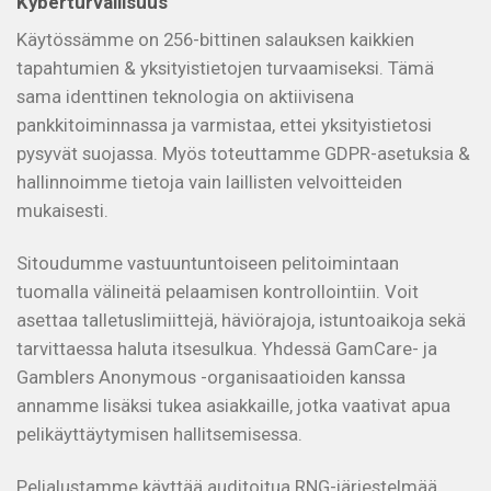
Kyberturvallisuus
Käytössämme on 256-bittinen salauksen kaikkien
tapahtumien & yksityistietojen turvaamiseksi. Tämä
sama identtinen teknologia on aktiivisena
pankkitoiminnassa ja varmistaa, ettei yksityistietosi
pysyvät suojassa. Myös toteuttamme GDPR-asetuksia &
hallinnoimme tietoja vain laillisten velvoitteiden
mukaisesti.
Sitoudumme vastuuntuntoiseen pelitoimintaan
tuomalla välineitä pelaamisen kontrollointiin. Voit
asettaa talletuslimiittejä, häviörajoja, istuntoaikoja sekä
tarvittaessa haluta itsesulkua. Yhdessä GamCare- ja
Gamblers Anonymous -organisaatioiden kanssa
annamme lisäksi tukea asiakkaille, jotka vaativat apua
pelikäyttäytymisen hallitsemisessa.
Pelialustamme käyttää auditoitua RNG-järjestelmää