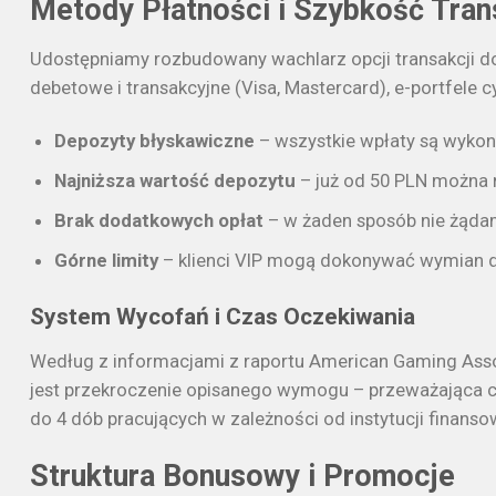
Metody Płatności i Szybkość Tran
Udostępniamy rozbudowany wachlarz opcji transakcji d
debetowe i transakcyjne (Visa, Mastercard), e-portfele cy
Depozyty błyskawiczne
– wszystkie wpłaty są wyko
Najniższa wartość depozytu
– już od 50 PLN można
Brak dodatkowych opłat
– w żaden sposób nie żąda
Górne limity
– klienci VIP mogą dokonywać wymian do
System Wycofań i Czas Oczekiwania
Według z informacjami z raportu American Gaming Assoc
jest przekroczenie opisanego wymogu – przeważająca c
do 4 dób pracujących w zależności od instytucji finanso
Struktura Bonusowy i Promocje