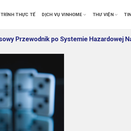
TRÌNH THỰC TẾ
DỊCH VỤ VINHOME
THƯ VIỆN
TI
sowy Przewodnik po Systemie Hazardowej Na