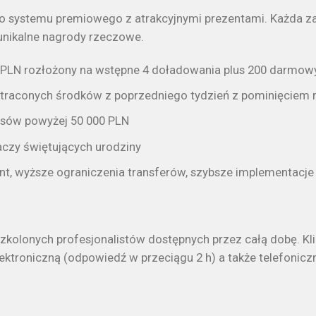
o systemu premiowego z atrakcyjnymi prezentami. Każda zak
unikalne nagrody rzeczowe.
PLN rozłożony na wstępne 4 doładowania plus 200 darmow
traconych środków z poprzedniego tydzień z pominięciem 
usów powyżej 50 000 PLN
aczy świętujących urodziny
t, wyższe ograniczenia transferów, szybsze implementacje 
zkolonych profesjonalistów dostępnych przez całą dobę. K
elektroniczną (odpowiedź w przeciągu 2 h) a także telefonic