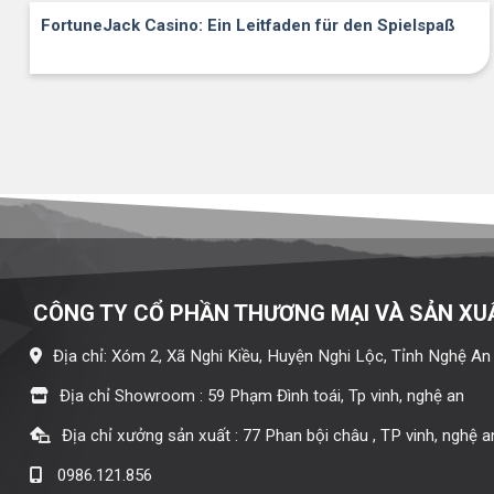
FortuneJack Casino: Ein Leitfaden für den Spielspaß
CÔNG TY CỔ PHẦN THƯƠNG MẠI VÀ SẢN XU
Địa chỉ: Xóm 2, Xã Nghi Kiều, Huyện Nghi Lộc, Tỉnh Nghệ An
Địa chỉ Showroom : 59 Phạm Đình toái, Tp vinh, nghệ an
Địa chỉ xưởng sản xuất : 77 Phan bội châu , TP vinh, nghệ a
0986.121.856