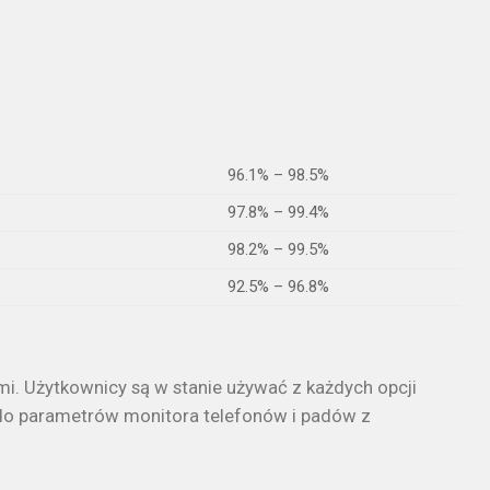
96.1% – 98.5%
97.8% – 99.4%
98.2% – 99.5%
92.5% – 96.8%
i. Użytkownicy są w stanie używać z każdych opcji
 do parametrów monitora telefonów i padów z