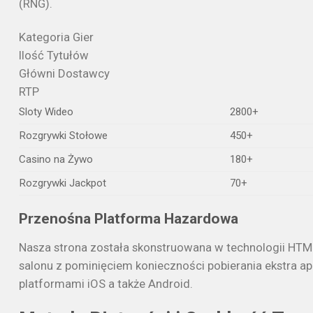
(RNG).
Kategoria Gier
Ilość Tytułów
Główni Dostawcy
RTP
Sloty Wideo
2800+
Rozgrywki Stołowe
450+
Casino na Żywo
180+
Rozgrywki Jackpot
70+
Przenośna Platforma Hazardowa
Nasza strona została skonstruowana w technologii HTML
salonu z pominięciem konieczności pobierania ekstra a
platformami iOS a także Android.