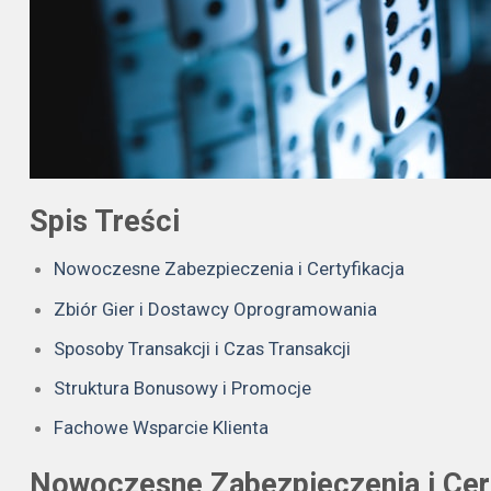
Spis Treści
Nowoczesne Zabezpieczenia i Certyfikacja
Zbiór Gier i Dostawcy Oprogramowania
Sposoby Transakcji i Czas Transakcji
Struktura Bonusowy i Promocje
Fachowe Wsparcie Klienta
Nowoczesne Zabezpieczenia i Cer