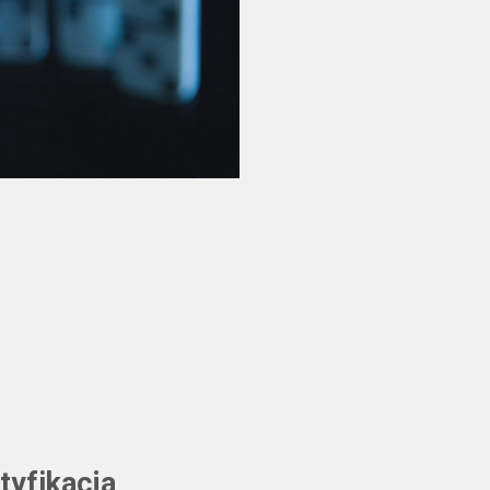
tyfikacja