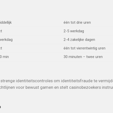
ddellijk
één tot drie uren
ct
2-5 werkdag
werkdag
2-4 zakelijke dagen
ct
één tot vierentwintig uren
0 min
30 minuten – twee uren
strenge identiteitscontroles om identiteitsfraude te vermij
chtlijnen voor bewust gamen en stelt casinobezoekers inst
o