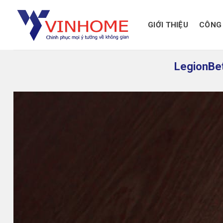
Skip
to
GIỚI THIỆU
CÔNG 
content
LegionBet