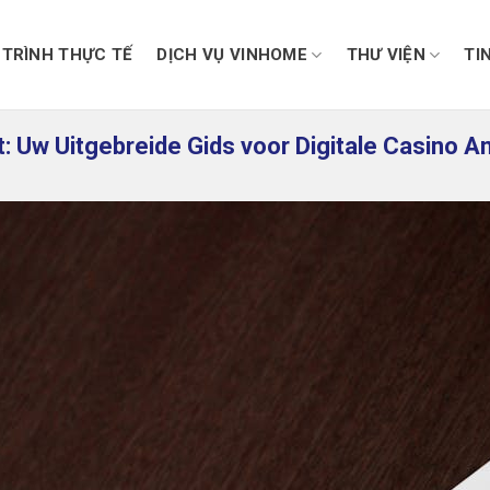
TRÌNH THỰC TẾ
DỊCH VỤ VINHOME
THƯ VIỆN
TI
: Uw Uitgebreide Gids voor Digitale Casino