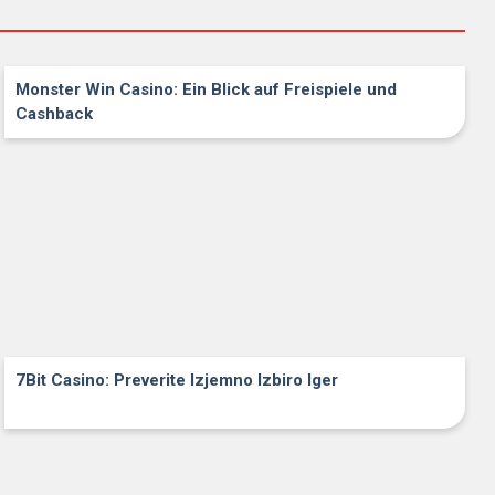
Monster Win Casino: Ein Blick auf Freispiele und
Cashback
7Bit Casino: Preverite Izjemno Izbiro Iger