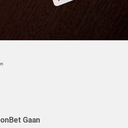
en
ionBet Gaan