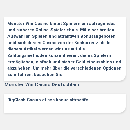
Monster Win Casino bietet Spielern ein aufregendes
und sicheres Online-Spielerlebnis. Mit einer breiten
Auswahl an Spielen und attraktiven Bonusangeboten
hebt sich dieses Casino von der Konkurrenz ab. In
diesem Artikel werden wir uns auf die
Zahlungsmethoden konzentrieren, die es Spielern
ermöglichen, einfach und sicher Geld einzuzahlen und
abzuheben. Um mehr über die verschiedenen Optionen
zu erfahren, besuchen Sie
Monster Win Casino Deutschland
.
BigClash Casino et ses bonus attractifs