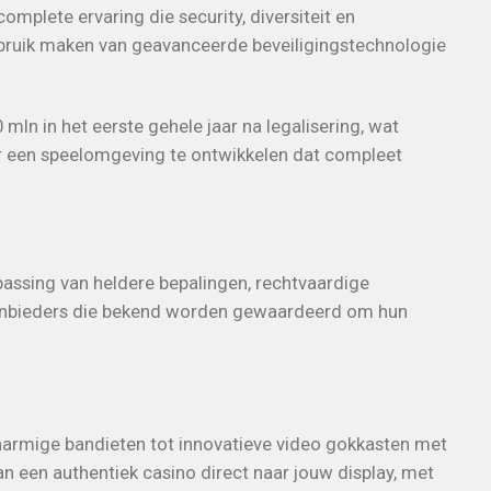
plete ervaring die security, diversiteit en
gebruik maken van geavanceerde beveiligingstechnologie
ln in het eerste gehele jaar na legalisering, wat
r een speelomgeving te ontwikkelen dat compleet
assing van heldere bepalingen, rechtvaardige
aanbieders die bekend worden gewaardeerd om hun
enarmige bandieten tot innovatieve video gokkasten met
an een authentiek casino direct naar jouw display, met