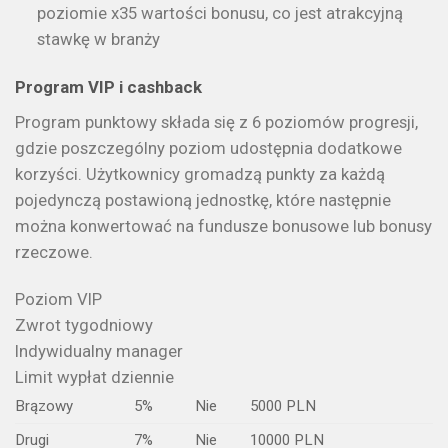
poziomie x35 wartości bonusu, co jest atrakcyjną
stawkę w branży
Program VIP i cashback
Program punktowy składa się z 6 poziomów progresji,
gdzie poszczególny poziom udostępnia dodatkowe
korzyści. Użytkownicy gromadzą punkty za każdą
pojedynczą postawioną jednostkę, które następnie
można konwertować na fundusze bonusowe lub bonusy
rzeczowe.
Poziom VIP
Zwrot tygodniowy
Indywidualny manager
Limit wypłat dziennie
Brązowy
5%
Nie
5000 PLN
Drugi
7%
Nie
10000 PLN