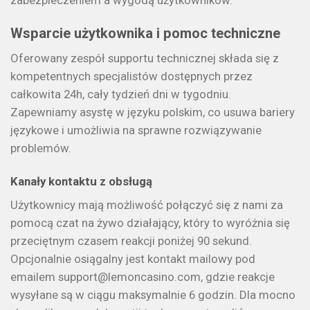
zabezpieczeniem a wygodą użytkowników.
Wsparcie użytkownika i pomoc techniczne
Oferowany zespół supportu technicznej składa się z
kompetentnych specjalistów dostępnych przez
całkowita 24h, cały tydzień dni w tygodniu.
Zapewniamy asystę w języku polskim, co usuwa bariery
językowe i umożliwia na sprawne rozwiązywanie
problemów.
Kanały kontaktu z obsługą
Użytkownicy mają możliwość połączyć się z nami za
pomocą czat na żywo działający, który to wyróżnia się
przeciętnym czasem reakcji poniżej 90 sekund.
Opcjonalnie osiągalny jest kontakt mailowy pod
emailem support@lemoncasino.com, gdzie reakcje
wysyłane są w ciągu maksymalnie 6 godzin. Dla mocno