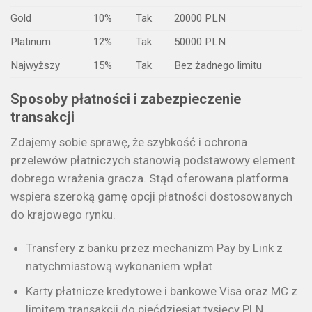
Gold
10%
Tak
20000 PLN
Platinum
12%
Tak
50000 PLN
Najwyższy
15%
Tak
Bez żadnego limitu
Sposoby płatności i zabezpieczenie
transakcji
Zdajemy sobie sprawę, że szybkość i ochrona
przelewów płatniczych stanowią podstawowy element
dobrego wrażenia gracza. Stąd oferowana platforma
wspiera szeroką gamę opcji płatności dostosowanych
do krajowego rynku.
Transfery z banku przez mechanizm Pay by Link z
natychmiastową wykonaniem wpłat
Karty płatnicze kredytowe i bankowe Visa oraz MC z
limitem transakcji do pięćdziesiąt tysięcy PLN