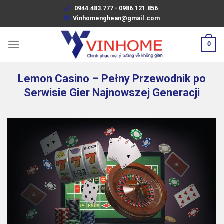
Skip
0944.483.777 - 0986.121.856
to
Vinhomenghean@gmail.com
content
0
Lemon Casino – Pełny Przewodnik po
Serwisie Gier Najnowszej Generacji