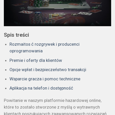
Spis treści
Rozmaitos ć rozgrywek i producenci
oprogramowania
Premie i oferty dla klientów
Opcje wpłat i bezpieczeństwo transakcji
Wsparcie gracza i pomoc techniczne
Aplikacja na telefon i dostępność
Powitanie w naszym platformie hazardowej online,
które to zostało stworzone z myślą o wytrawnych
klientach poszukujących zaawansowanych rozwiązań