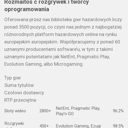
Rozmaitos ć rozgrywek i twórcy
oprogramowania
Oferowana przez nas biblioteka gier hazardowych liczy
ponad 3500 pozycji, co czyni nas jednym z najbogatziej
różnorodnych platform hazardowych online na rynku
europejskim europejskim. Współpracujemy z ponad 60
uznanymi producentami software’u, w tym z takimi
uznanymi potentatami jak NetEnt, Pragmatic Play,
Evolution Gaming, albo Microgaming.
Typ gier
Suma tytułów
Czołowi dostawcy
RTP przeciętne
NetEnt, Pragmatic Play,
Sloty wideo
2800+
96.2%
Play’n GO
Rozgrywki
450+
Evolution Gaming, Ezugi
98.5%