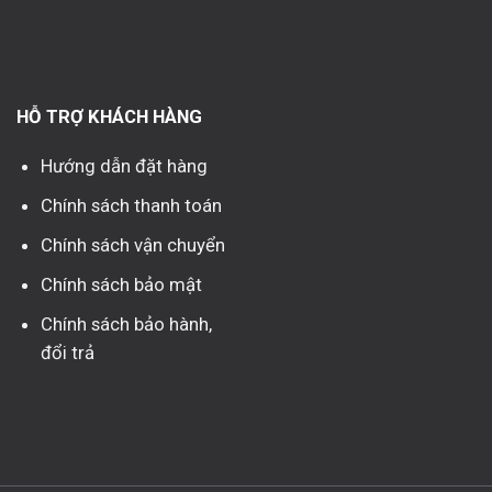
HỖ TRỢ KHÁCH HÀNG
Hướng dẫn đặt hàng
Chính sách thanh toán
Chính sách vận chuyển
Chính sách bảo mật
Chính sách bảo hành,
đổi trả