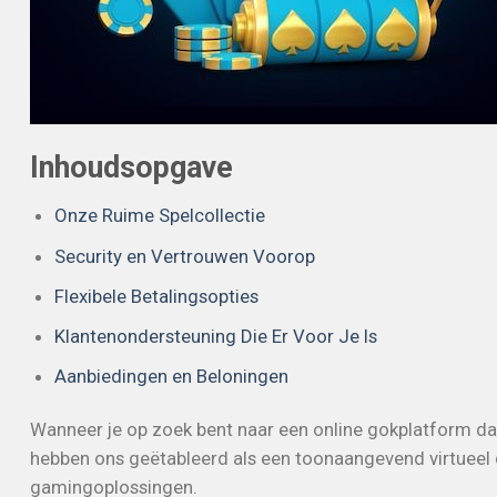
Inhoudsopgave
Onze Ruime Spelcollectie
Security en Vertrouwen Voorop
Flexibele Betalingsopties
Klantenondersteuning Die Er Voor Je Is
Aanbiedingen en Beloningen
Wanneer je op zoek bent naar een online gokplatform dat s
hebben ons geëtableerd als een toonaangevend virtuee
gamingoplossingen.