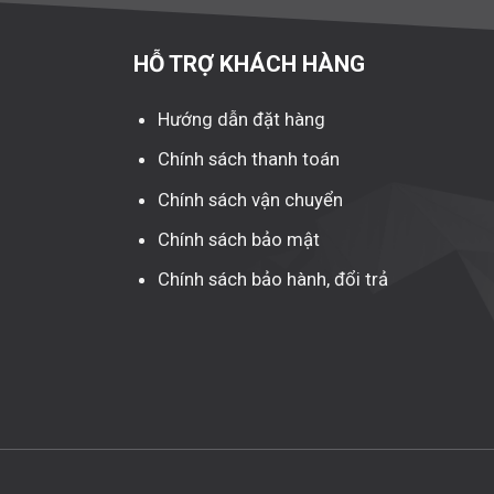
HỖ TRỢ KHÁCH HÀNG
Hướng dẫn đặt hàng
Chính sách thanh toán
Chính sách vận chuyển
Chính sách bảo mật
Chính sách bảo hành, đổi trả