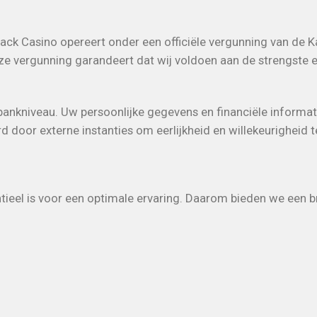
ck Casino opereert onder een officiële vergunning van de Ka
eze vergunning garandeert dat wij voldoen aan de strengste e
ankniveau. Uw persoonlijke gegevens en financiële informatie
 door externe instanties om eerlijkheid en willekeurigheid 
ntieel is voor een optimale ervaring. Daarom bieden we ee