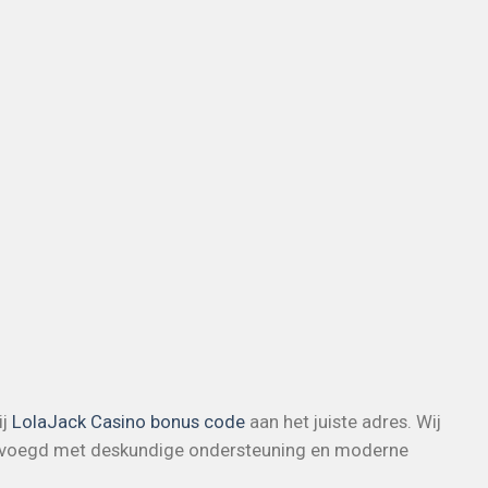
ij
LolaJack Casino bonus code
aan het juiste adres. Wij
ngevoegd met deskundige ondersteuning en moderne