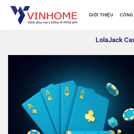
Skip
to
GIỚI THIỆU
CÔNG 
content
LolaJack Cas