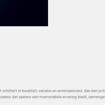
chittert in kwaliteit, variatie en entertainment, dan ben je b
l casino dat spelers een memorabele ervaring biedt, same