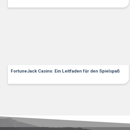
FortuneJack Casino: Ein Leitfaden für den Spielspaß