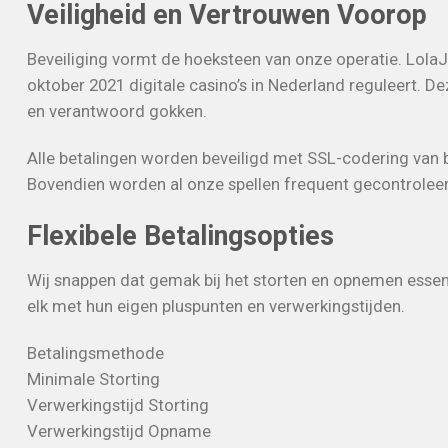
Veiligheid en Vertrouwen Voorop
Beveiliging vormt de hoeksteen van onze operatie. LolaJa
oktober 2021 digitale casino’s in Nederland reguleert. D
en verantwoord gokken.
Alle betalingen worden beveiligd met SSL-codering van b
Bovendien worden al onze spellen frequent gecontroleerd
Flexibele Betalingsopties
Wij snappen dat gemak bij het storten en opnemen esse
elk met hun eigen pluspunten en verwerkingstijden.
Betalingsmethode
Minimale Storting
Verwerkingstijd Storting
Verwerkingstijd Opname