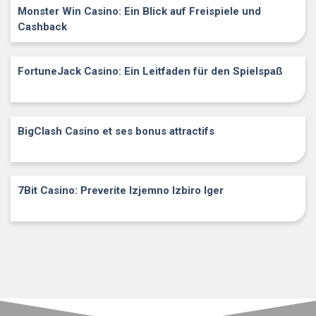
Monster Win Casino: Ein Blick auf Freispiele und
Cashback
FortuneJack Casino: Ein Leitfaden für den Spielspaß
BigClash Casino et ses bonus attractifs
7Bit Casino: Preverite Izjemno Izbiro Iger