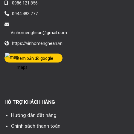
0986.121.856
0944.483.777
Vinhomenghean@gmail.com
https://vinhomenghean.vn
Xem bản đồ google
maps
HỖ TRỢ KHÁCH HÀNG
Hướng dẫn đặt hàng
Chính sách thanh toán