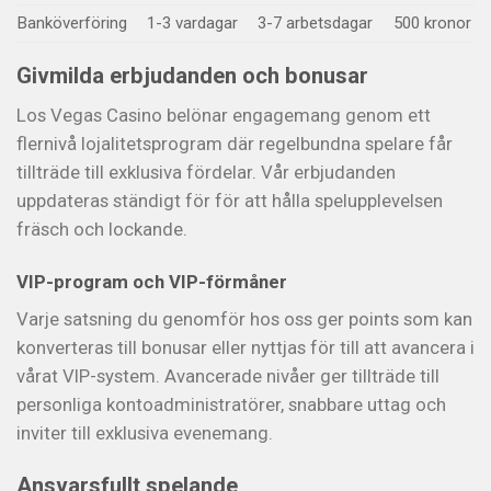
Banköverföring
1-3 vardagar
3-7 arbetsdagar
500 kronor
Givmilda erbjudanden och bonusar
Los Vegas Casino belönar engagemang genom ett
flernivå lojalitetsprogram där regelbundna spelare får
tillträde till exklusiva fördelar. Vår erbjudanden
uppdateras ständigt för för att hålla spelupplevelsen
fräsch och lockande.
VIP-program och VIP-förmåner
Varje satsning du genomför hos oss ger points som kan
konverteras till bonusar eller nyttjas för till att avancera i
vårat VIP-system. Avancerade nivåer ger tillträde till
personliga kontoadministratörer, snabbare uttag och
inviter till exklusiva evenemang.
Ansvarsfullt spelande