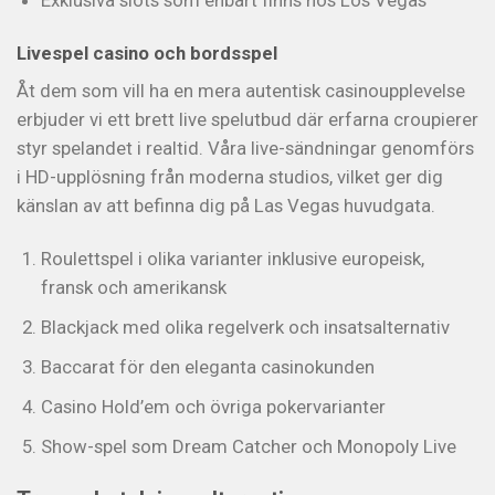
Livespel casino och bordsspel
Åt dem som vill ha en mera autentisk casinoupplevelse
erbjuder vi ett brett live spelutbud där erfarna croupierer
styr spelandet i realtid. Våra live-sändningar genomförs
i HD-upplösning från moderna studios, vilket ger dig
känslan av att befinna dig på Las Vegas huvudgata.
Roulettspel i olika varianter inklusive europeisk,
fransk och amerikansk
Blackjack med olika regelverk och insatsalternativ
Baccarat för den eleganta casinokunden
Casino Hold’em och övriga pokervarianter
Show-spel som Dream Catcher och Monopoly Live