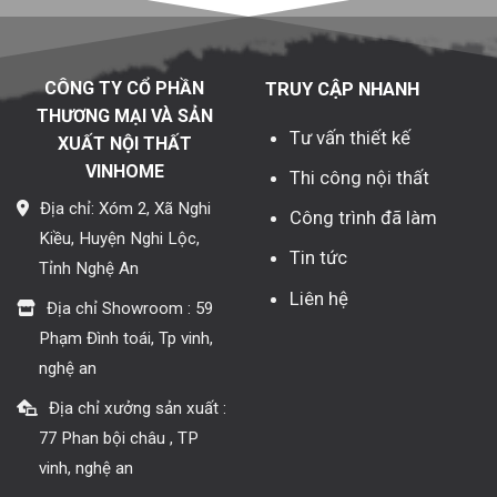
CÔNG TY CỔ PHẦN
TRUY CẬP NHANH
THƯƠNG MẠI VÀ SẢN
Tư vấn thiết kế
XUẤT NỘI THẤT
VINHOME
Thi công nội thất
Địa chỉ: Xóm 2, Xã Nghi
Công trình đã làm
Kiều, Huyện Nghi Lộc,
Tin tức
Tỉnh Nghệ An
Liên hệ
Địa chỉ Showroom : 59
Phạm Đình toái, Tp vinh,
nghệ an
Địa chỉ xưởng sản xuất :
77 Phan bội châu , TP
vinh, nghệ an