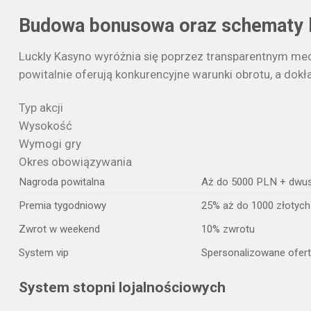
Budowa bonusowa oraz schematy 
Luckly Kasyno wyróżnia się poprzez transparentnym m
powitalnie oferują konkurencyjne warunki obrotu, a dok
Typ akcji
Wysokość
Wymogi gry
Okres obowiązywania
Nagroda powitalna
Aż do 5000 PLN + dwu
Premia tygodniowy
25% aż do 1000 złotych
Zwrot w weekend
10% zwrotu
System vip
Spersonalizowane ofert
System stopni lojalnościowych