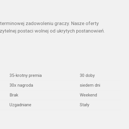
erminowej zadowoleniu graczy. Nasze oferty
zytelnej postaci wolnej od ukrytych postanowień.
35-krotny premia
30 doby
30x nagroda
siedem dni
Brak
Weekend
Uzgadniane
Stały