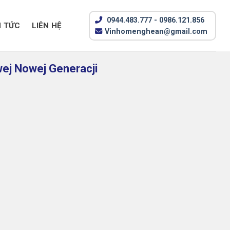
0944.483.777 - 0986.121.856
N TỨC
LIÊN HỆ
Vinhomenghean@gmail.com
ej Nowej Generacji