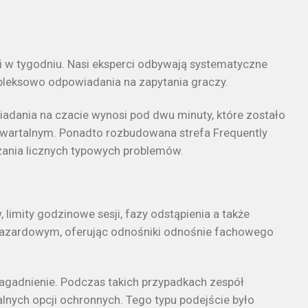
dni w tygodniu. Nasi eksperci odbywają systematyczne
mpleksowo odpowiadania na zapytania graczy.
adania na czacie wynosi pod dwu minuty, które zostało
wartalnym. Ponadto rozbudowana strefa Frequently
zania licznych typowych problemów.
imity godzinowe sesji, fazy odstąpienia a także
hazardowym, oferując odnośniki odnośnie fachowego
agadnienie. Podczas takich przypadkach zespół
lnych opcji ochronnych. Tego typu podejście było