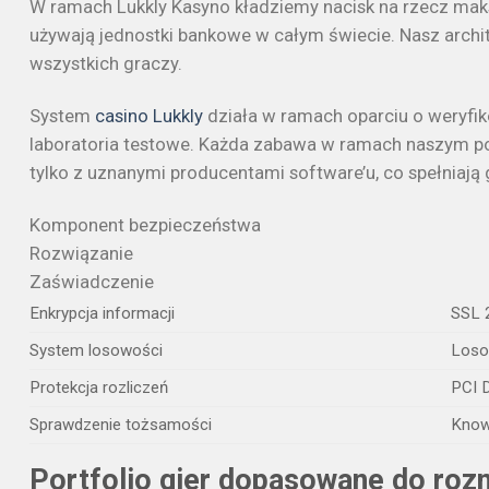
W ramach Lukkly Kasyno kładziemy nacisk na rzecz maks
używają jednostki bankowe w całym świecie. Nasz archit
wszystkich graczy.
System
casino Lukkly
działa w ramach oparciu o weryf
laboratoria testowe. Każda zabawa w ramach naszym por
tylko z uznanymi producentami software’u, co spełniają
Komponent bezpieczeństwa
Rozwiązanie
Zaświadczenie
Enkrypcja informacji
SSL 2
System losowości
Loso
Protekcja rozliczeń
PCI D
Sprawdzenie tożsamości
Know
Portfolio gier dopasowane do rozm