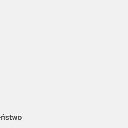
eństwo