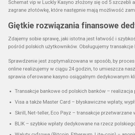
Schemat vip w Luckly Kasyno złożony się od 5 szczebli
zagrane złotówkę, które następnie mają możliwość zami
Giętkie rozwiązania finansowe de
Zdajemy sobie sprawę, jaki istotna jest łatwość i szyb
pośród polskich użytkowników. Obsługujemy transakcje 
Sprawdzenie jest zoptymalizowana w sposób, by proces 
online realizujemy w ciągu 24 godzin, to umieszcza nasz
sprawia oferowane kasyno osiągalnym dedykowanym kli
Transakcje bankowe od polskich banków – realizacja
Visa a także Master Card – błyskawiczne wpłaty, wyp
Skrill, Net-teller, Eco Payz – transakcje przetwarzane
BLIK – szybkie wpłaty dedykowane na rzecz polskieg
Waluty cyfrowe (Bitcoin, Ethereum, Lite-coin) – anon