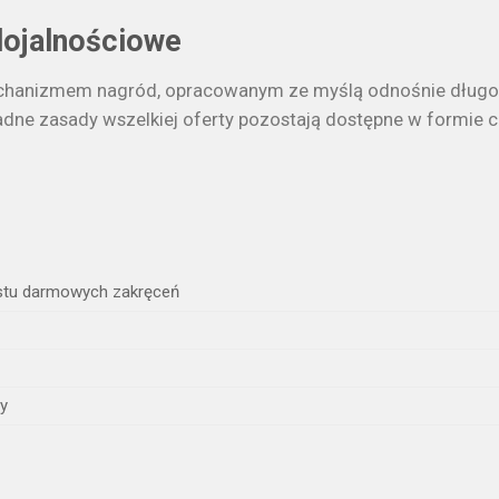
lojalnościowe
echanizmem nagród, opracowanym ze myślą odnośnie długot
ładne zasady wszelkiej oferty pozostają dostępne w formie c
stu darmowych zakręceń
y