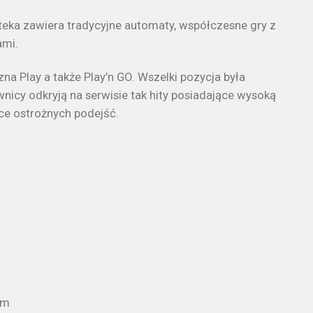
eka zawiera tradycyjne automaty, współczesne gry z
ami.
a Play a także Play’n GO. Wszelki pozycja była
icy odkryją na serwisie tak hity posiadające wysoką
ce ostrożnych podejść.
ym