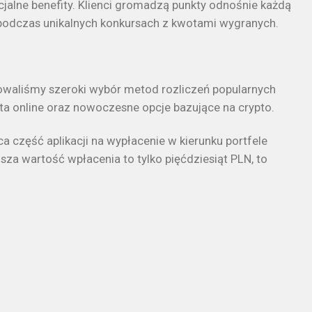
jalne benefity. Klienci gromadzą punkty odnośnie każdą
 podczas unikalnych konkursach z kwotami wygranych.
growaliśmy szeroki wybór metod rozliczeń popularnych
a online oraz nowoczesne opcje bazujące na crypto.
 część aplikacji na wypłacenie w kierunku portfele
sza wartość wpłacenia to tylko pięćdziesiąt PLN, to