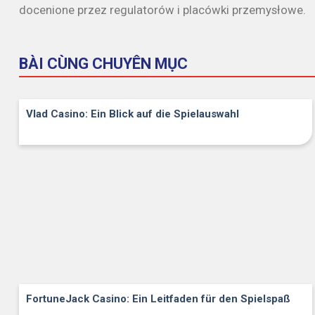
docenione przez regulatorów i placówki przemysłowe.
BÀI CÙNG CHUYÊN MỤC
Vlad Casino: Ein Blick auf die Spielauswahl
FortuneJack Casino: Ein Leitfaden für den Spielspaß