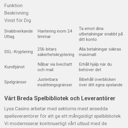
Funktion
Beskrivning
Vinst för Dig
Ta emot dina
Snabbverkande
Hantering inom 24
utbetalningar snabbt på
Uttag
timmar
ditt konto
256-bitars
Alla betalningar säkras
SSL-Kryptering
säkerhetskryptering
maximalt
Nåbar via livechatt
Erhåll hjälp när du
Kundtjänst
och mail
behöver det
Justerbara
Bibehåll överblicken
Spelgränser
insättningsgränser
över ditt egna spelande
Vårt Breda Spelbibliotek och Leverantörer
Lysa Casino arbetar med sektorns mest ansedda
spelleverantörer för att ge ett mångsidigt spelbibliotek.
Vi moderniserar kontinuerligt vårt utbud med de