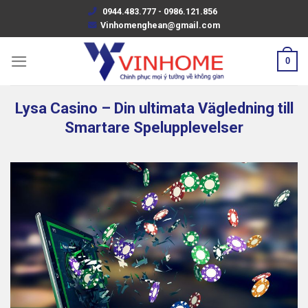
Skip
0944.483.777 - 0986.121.856
to
Vinhomenghean@gmail.com
content
0
Lysa Casino – Din ultimata Vägledning till
Smartare Spelupplevelser