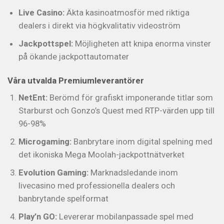
Live Casino:
Äkta kasinoatmosför med riktiga
dealers i direkt via högkvalitativ videoström
Jackpottspel:
Möjligheten att knipa enorma vinster
på ökande jackpottautomater
Våra utvalda Premiumleverantörer
NetEnt:
Berömd för grafiskt imponerande titlar som
Starburst och Gonzo’s Quest med RTP-värden upp till
96-98%
Microgaming:
Banbrytare inom digital spelning med
det ikoniska Mega Moolah-jackpottnätverket
Evolution Gaming:
Marknadsledande inom
livecasino med professionella dealers och
banbrytande spelformat
Play’n GO:
Levererar mobilanpassade spel med