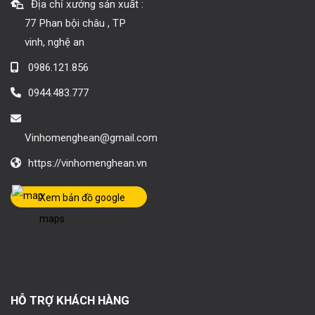
Địa chỉ xưởng sản xuất :
77 Phan bội châu , TP
vinh, nghệ an
0986.121.856
0944.483.777
Vinhomenghean@gmail.com
https://vinhomenghean.vn
Xem bản đồ google
maps
HỖ TRỢ KHÁCH HÀNG