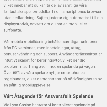
vilket innebär att du kan ta del av samtliga våra
fantastiska spel omedelbart i din smartphones browser
utan nedladdning. Sajten justerar sig automatiskt till din
displaystorlek, oavsett om du har en mobil eller
surfplatta.
Vår mobila mobillösning behåller samtliga funktioner
från PC-versionen, med inbetalningar, uttag,
bonusanvändning och support. Användargränssnittet är
intuitivt skapat för beröringsytor, vilket ger dig
problemfri surfning även medan spelande på vägen.
Över 65% av våra spelare nyttjar smartphones
regelbundet, vilket demonstrerar på nödvändigheten av
en pålitlig mobilupplevelse.
Vårt Åtagande för Ansvarsfullt Spelande
Via Lysa Casino hanterar vi kontrollerat spelande på