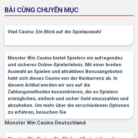
BÀI CÙNG CHUYÊN MỤC
Vlad Casino: Ein Blick auf die Spielauswahl
Monster Win Casino bietet Spielern ein aufregendes
und sicheres Online-Spielerlebnis. Mit einer breiten
Auswahl an Spielen und attraktiven Bonusangeboten
hebt sich dieses Casino von der Konkurrenz ab. In
diesem Artikel werden wir uns auf die
Zahlungsmethoden konzentrieren, die es Spielern
ermöglichen, einfach und sicher Geld einzuzahlen und
abzuheben. Um mehr über die verschiedenen Optionen
zu erfahren, besuchen Sie
Monster Win Casino Deutschland
.