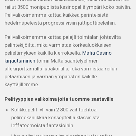
reilut 3500 monipuolista kasinopeliä ympäri koko päivän.
Pelivalikoimamme kattaa kaikkea perinteisistä
hedelmäpeleistä progressiivisiin jättipottipeleihin.
Pelivalikoimamme kattaa pelejä toimialan johtavilta
pelintekijöiltä, mikä varmistaa korkealuokkaisen
pelielämyksen kaikilla kierroksella.
Mafia Casino
kirjautuminen
toimii Malta sääntelyelimen
allekirjoittamalla lupakortilla, joka varmistaa reilun
pelaamisen ja varman ympäristön kaikille
käyttäjillemme.
Pelityyppien valikoima joita tuomme saataville
Kolikkopelit: yli vain 2 800 vaihtoehtoa
pelimekaniikkaa konsepteilla klassisista
leffateemoista fantasioihin