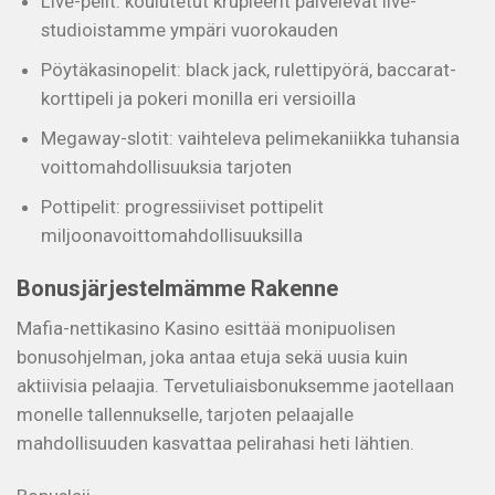
Live-pelit: koulutetut krupieerit palvelevat live-
studioistamme ympäri vuorokauden
Pöytäkasinopelit: black jack, rulettipyörä, baccarat-
korttipeli ja pokeri monilla eri versioilla
Megaway-slotit: vaihteleva pelimekaniikka tuhansia
voittomahdollisuuksia tarjoten
Pottipelit: progressiiviset pottipelit
miljoonavoittomahdollisuuksilla
Bonusjärjestelmämme Rakenne
Mafia-nettikasino Kasino esittää monipuolisen
bonusohjelman, joka antaa etuja sekä uusia kuin
aktiivisia pelaajia. Tervetuliaisbonuksemme jaotellaan
monelle tallennukselle, tarjoten pelaajalle
mahdollisuuden kasvattaa pelirahasi heti lähtien.