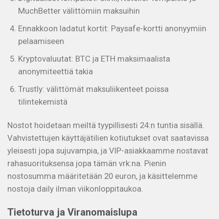
MuchBetter välittömiin maksuihin
Ennakkoon ladatut kortit: Paysafe-kortti anonyymiin
pelaamiseen
Kryptovaluutat: BTC ja ETH maksimaalista
anonymiteettiä takia
Trustly: välittömät maksuliikenteet poissa
tilintekemistä
Nostot hoidetaan meiltä tyypillisesti 24:n tuntia sisällä.
Vahvistettujen käyttäjätilien kotiutukset ovat saatavissa
yleisesti jopa sujuvampia, ja VIP-asiakkaamme nostavat
rahasuorituksensa jopa tämän vrk:na. Pienin
nostosumma määritetään 20 euron, ja käsittelemme
nostoja daily ilman viikonloppitaukoa.
Tietoturva ja Viranomaislupa