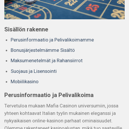
Sisällön rakenne
Perusinformaatio ja Pelivalikoimamme
Bonusjärjestelmämme Sisältö
Maksumenetelmät ja Rahansiirrot
Suojaus ja Lisensointi
Mobiilikasino
Perusinformaatio ja Pelivalikoima
Tervetuloa mukaan Mafia Casinon universumiin, jossa
yhteen kohtaavat Italian tyylin mukainen eleganssi ja
nykyaikaisen online-kasinon parhaat ominaisuudet.
Olemme rakentaneet kasinoalustan, mikä tuo saataville