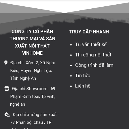
CÔNG TY CỔ PHẦN
TRUY CẬP NHANH
THƯƠNG MẠI VÀ SẢN
Tư vấn thiết kế
XUẤT NỘI THẤT
VINHOME
Thi công nội thất
Địa chỉ: Xóm 2, Xã Nghi
Công trình đã làm
Kiều, Huyện Nghi Lộc,
Tin tức
Tỉnh Nghệ An
Liên hệ
Địa chỉ Showroom : 59
Phạm Đình toái, Tp vinh,
nghệ an
Địa chỉ xưởng sản xuất :
77 Phan bội châu , TP