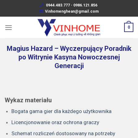
Skip
0944.483.777 - 0986.121.856
to
Vinhomenghean@gmail.com
content
0
Magius Hazard – Wyczerpujący Poradnik
po Witrynie Kasyna Nowoczesnej
Generacji
Wykaz materiału
Bogata gama gier dla każdego użytkownika
Licencjonowanie oraz ochrona graczy
Schemat rozliczeń dostosowany na potrzeby