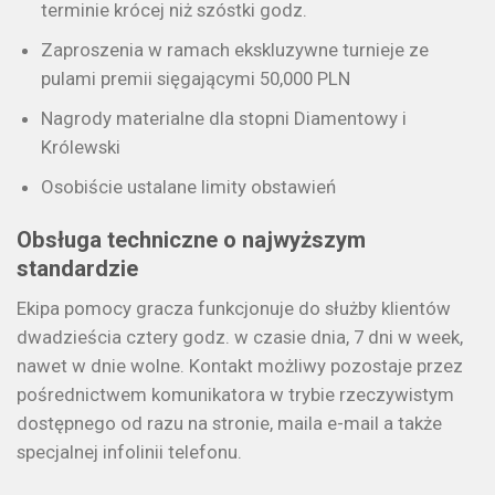
terminie krócej niż szóstki godz.
Zaproszenia w ramach ekskluzywne turnieje ze
pulami premii sięgającymi 50,000 PLN
Nagrody materialne dla stopni Diamentowy i
Królewski
Osobiście ustalane limity obstawień
Obsługa techniczne o najwyższym
standardzie
Ekipa pomocy gracza funkcjonuje do służby klientów
dwadzieścia cztery godz. w czasie dnia, 7 dni w week,
nawet w dnie wolne. Kontakt możliwy pozostaje przez
pośrednictwem komunikatora w trybie rzeczywistym
dostępnego od razu na stronie, maila e-mail a także
specjalnej infolinii telefonu.