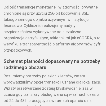
Całość transakcje monetarne i wiadomości prywatne
chronione są przy użyciu 256-bit kodowania SSL,
takiego samego do jakie używanym w instytucje
finansowe. Cyklicznie realizujemy audyty
bezpieczeństwa wykonywane od niezależne
organizacje certyfikujące, takie takimi jak eCOGRA, a to
weryfikuje transparentność platformy algorytmów cyfr
przypadkowych.
Schemat płatności dopasowany na potrzeby
rodzimego obszaru
Rozumiemy potrzeby polskich klientów, zatem
wprowadziliśmy opcje transakcji uznane dla lokalizacji.
Wpłaty przetwarzane zostają błyskawicznie, zaś w
czasie gdy transfery obsługiwane są w ramach czasie
od 24 do 48 h pracujących, w ramach oparciu o na