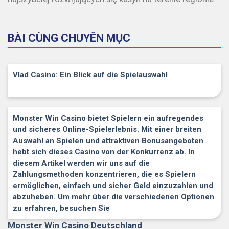
BÀI CÙNG CHUYÊN MỤC
Vlad Casino: Ein Blick auf die Spielauswahl
Monster Win Casino bietet Spielern ein aufregendes
und sicheres Online-Spielerlebnis. Mit einer breiten
Auswahl an Spielen und attraktiven Bonusangeboten
hebt sich dieses Casino von der Konkurrenz ab. In
diesem Artikel werden wir uns auf die
Zahlungsmethoden konzentrieren, die es Spielern
ermöglichen, einfach und sicher Geld einzuzahlen und
abzuheben. Um mehr über die verschiedenen Optionen
zu erfahren, besuchen Sie
Monster Win Casino Deutschland
.