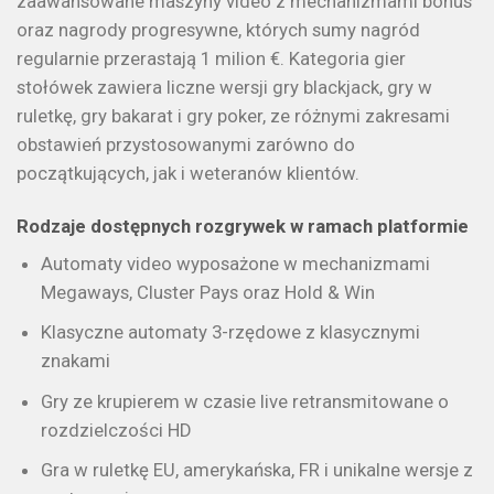
zaawansowane maszyny video z mechanizmami bonus
oraz nagrody progresywne, których sumy nagród
regularnie przerastają 1 milion €. Kategoria gier
stołówek zawiera liczne wersji gry blackjack, gry w
ruletkę, gry bakarat i gry poker, ze różnymi zakresami
obstawień przystosowanymi zarówno do
początkujących, jak i weteranów klientów.
Rodzaje dostępnych rozgrywek w ramach platformie
Automaty video wyposażone w mechanizmami
Megaways, Cluster Pays oraz Hold & Win
Klasyczne automaty 3-rzędowe z klasycznymi
znakami
Gry ze krupierem w czasie live retransmitowane o
rozdzielczości HD
Gra w ruletkę EU, amerykańska, FR i unikalne wersje z