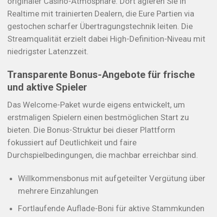
originaler Casino-Atmosphäre. Dort agieren Sie in
Realtime mit trainierten Dealern, die Eure Partien via
gestochen scharfer Übertragungstechnik leiten. Die
Streamqualität erzielt dabei High-Definition-Niveau mit
niedrigster Latenzzeit.
Transparente Bonus-Angebote für frische
und aktive Spieler
Das Welcome-Paket wurde eigens entwickelt, um
erstmaligen Spielern einen bestmöglichen Start zu
bieten. Die Bonus-Struktur bei dieser Plattform
fokussiert auf Deutlichkeit und faire
Durchspielbedingungen, die machbar erreichbar sind.
Willkommensbonus mit aufgeteilter Vergütung über
mehrere Einzahlungen
Fortlaufende Auflade-Boni für aktive Stammkunden