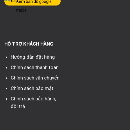
Xem bản đồ google
maps
HỖ TRỢ KHÁCH HÀNG
Hướng dẫn đặt hàng
Chính sách thanh toán
Chính sách vận chuyển
Chính sách bảo mật
Chính sách bảo hành,
đổi trả