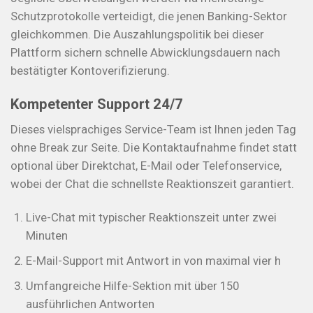
Schutzprotokolle verteidigt, die jenen Banking-Sektor
gleichkommen. Die Auszahlungspolitik bei dieser
Plattform sichern schnelle Abwicklungsdauern nach
bestätigter Kontoverifizierung.
Kompetenter Support 24/7
Dieses vielsprachiges Service-Team ist Ihnen jeden Tag
ohne Break zur Seite. Die Kontaktaufnahme findet statt
optional über Direktchat, E-Mail oder Telefonservice,
wobei der Chat die schnellste Reaktionszeit garantiert.
Live-Chat mit typischer Reaktionszeit unter zwei
Minuten
E-Mail-Support mit Antwort in von maximal vier h
Umfangreiche Hilfe-Sektion mit über 150
ausführlichen Antworten