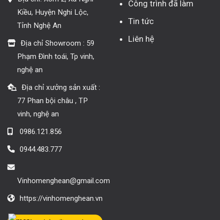
Công trình đã làm
Kiều, Huyện Nghi Lộc,
Tin tức
Tỉnh Nghệ An
Liên hệ
Địa chỉ Showroom : 59
Phạm Đình toái, Tp vinh,
nghệ an
Địa chỉ xưởng sản xuất :
77 Phan bội châu , TP
vinh, nghệ an
0986.121.856
0944.483.777
Vinhomenghean@gmail.com
https://vinhomenghean.vn