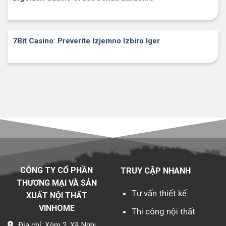
7Bit Casino: Preverite Izjemno Izbiro Iger
CÔNG TY CỔ PHẦN
TRUY CẬP NHANH
THƯƠNG MẠI VÀ SẢN
Tư vấn thiết kế
XUẤT NỘI THẤT
VINHOME
Thi công nội thất
Địa chỉ: Xóm 2, Xã Nghi