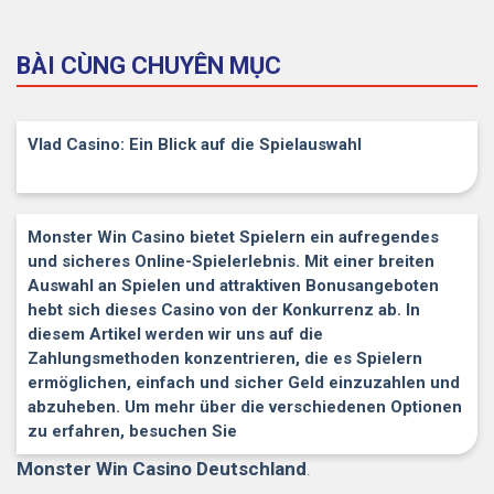
BÀI CÙNG CHUYÊN MỤC
Vlad Casino: Ein Blick auf die Spielauswahl
Monster Win Casino bietet Spielern ein aufregendes
und sicheres Online-Spielerlebnis. Mit einer breiten
Auswahl an Spielen und attraktiven Bonusangeboten
hebt sich dieses Casino von der Konkurrenz ab. In
diesem Artikel werden wir uns auf die
Zahlungsmethoden konzentrieren, die es Spielern
ermöglichen, einfach und sicher Geld einzuzahlen und
abzuheben. Um mehr über die verschiedenen Optionen
zu erfahren, besuchen Sie
Monster Win Casino Deutschland
.