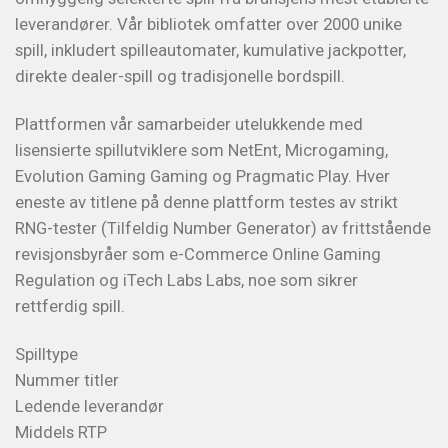
leverandører. Vår bibliotek omfatter over 2000 unike
spill, inkludert spilleautomater, kumulative jackpotter,
direkte dealer-spill og tradisjonelle bordspill.
Plattformen vår samarbeider utelukkende med
lisensierte spillutviklere som NetEnt, Microgaming,
Evolution Gaming Gaming og Pragmatic Play. Hver
eneste av titlene på denne plattform testes av strikt
RNG-tester (Tilfeldig Number Generator) av frittstående
revisjonsbyråer som e-Commerce Online Gaming
Regulation og iTech Labs Labs, noe som sikrer
rettferdig spill.
Spilltype
Nummer titler
Ledende leverandør
Middels RTP