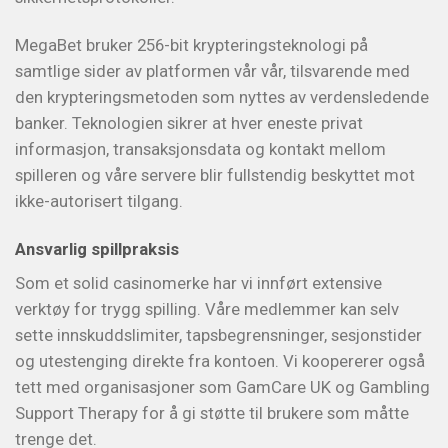
MegaBet bruker 256-bit krypteringsteknologi på
samtlige sider av platformen vår vår, tilsvarende med
den krypteringsmetoden som nyttes av verdensledende
banker. Teknologien sikrer at hver eneste privat
informasjon, transaksjonsdata og kontakt mellom
spilleren og våre servere blir fullstendig beskyttet mot
ikke-autorisert tilgang.
Ansvarlig spillpraksis
Som et solid casinomerke har vi innført extensive
verktøy for trygg spilling. Våre medlemmer kan selv
sette innskuddslimiter, tapsbegrensninger, sesjonstider
og utestenging direkte fra kontoen. Vi koopererer også
tett med organisasjoner som GamCare UK og Gambling
Support Therapy for å gi støtte til brukere som måtte
trenge det.