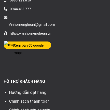
0986.121.856
0944.483.777
Vinhomenghean@gmail.com
https://vinhomenghean.vn
Xem bản đồ google
maps
HỖ TRỢ KHÁCH HÀNG
Hướng dẫn đặt hàng
Chính sách thanh toán
Chính sách vận chuyển