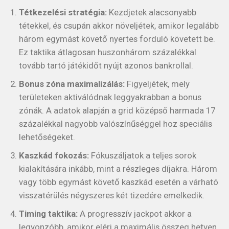
Tétkezelési stratégia:
Kezdjetek alacsonyabb
tétekkel, és csupán akkor növeljétek, amikor legalább
három egymást követő nyertes forduló követett be.
Ez taktika átlagosan huszonhárom százalékkal
tovább tartó játékidőt nyújt azonos bankrollal.
Bonus zóna maximalizálás:
Figyeljétek, mely
területeken aktiválódnak leggyakrabban a bonus
zónák. A adatok alapján a grid középső harmada 17
százalékkal nagyobb valószínűséggel hoz speciális
lehetőségeket.
Kaszkád fokozás:
Fókuszáljatok a teljes sorok
kialakítására inkább, mint a részleges díjakra. Három
vagy több egymást követő kaszkád esetén a várható
visszatérülés négyszeres két tizedére emelkedik.
Timing taktika:
A progresszív jackpot akkor a
legvonzóbb, amikor eléri a maximális összeg hetven