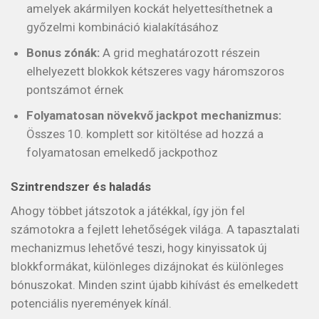
amelyek akármilyen kockát helyettesíthetnek a
győzelmi kombináció kialakításához
Bonus zónák:
A grid meghatározott részein
elhelyezett blokkok kétszeres vagy háromszoros
pontszámot érnek
Folyamatosan növekvő jackpot mechanizmus:
Összes 10. komplett sor kitöltése ad hozzá a
folyamatosan emelkedő jackpothoz
Szintrendszer és haladás
Ahogy többet játszotok a játékkal, így jön fel
számotokra a fejlett lehetőségek világa. A tapasztalati
mechanizmus lehetővé teszi, hogy kinyissatok új
blokkformákat, különleges dizájnokat és különleges
bónuszokat. Minden szint újabb kihívást és emelkedett
potenciális nyeremények kínál.