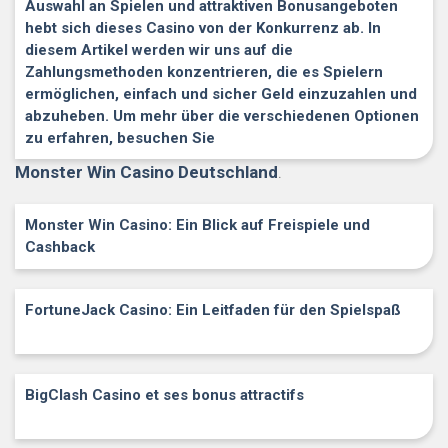
Auswahl an Spielen und attraktiven Bonusangeboten
hebt sich dieses Casino von der Konkurrenz ab. In
diesem Artikel werden wir uns auf die
Zahlungsmethoden konzentrieren, die es Spielern
ermöglichen, einfach und sicher Geld einzuzahlen und
abzuheben. Um mehr über die verschiedenen Optionen
zu erfahren, besuchen Sie
Monster Win Casino Deutschland
.
Monster Win Casino: Ein Blick auf Freispiele und
Cashback
FortuneJack Casino: Ein Leitfaden für den Spielspaß
BigClash Casino et ses bonus attractifs