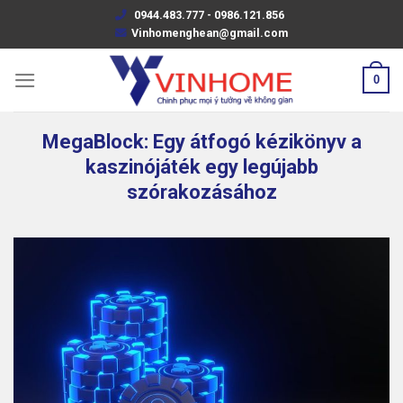
Skip
0944.483.777 - 0986.121.856
to
Vinhomenghean@gmail.com
content
0
MegaBlock: Egy átfogó kézikönyv a
kaszinójáték egy legújabb
szórakozásához