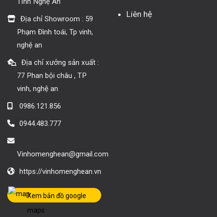
Tỉnh Nghệ An
Liên hệ
Địa chỉ Showroom : 59
Phạm Đình toái, Tp vinh,
nghệ an
Địa chỉ xưởng sản xuất :
77 Phan bội châu , TP
vinh, nghệ an
0986.121.856
0944.483.777
Vinhomenghean@gmail.com
https://vinhomenghean.vn
Xem bản đồ google
maps