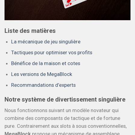
Liste des matières
La mécanique de jeu singulière
Tactiques pour optimiser vos profits
Bénéfice de la maison et cotes
Les versions de MegaBlock
Recommandations d’experts
Notre système de divertissement singulière
Nous fonctionnons suivant un modèle novateur qui
combine des composants de tactique et de fortune
pure. Contrairement aux slots à sous conventionnelles,
MegaBlock
propose un mécanisme de assemblage