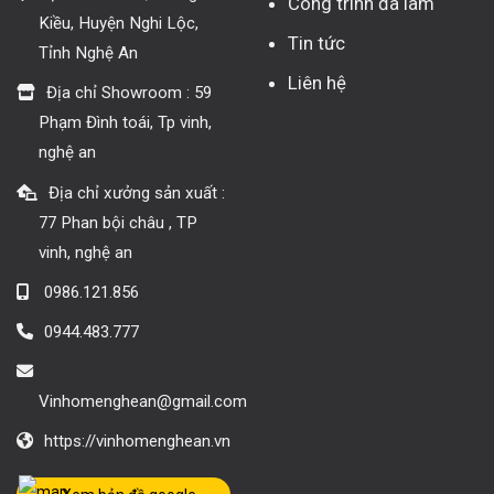
Công trình đã làm
Kiều, Huyện Nghi Lộc,
Tin tức
Tỉnh Nghệ An
Liên hệ
Địa chỉ Showroom : 59
Phạm Đình toái, Tp vinh,
nghệ an
Địa chỉ xưởng sản xuất :
77 Phan bội châu , TP
vinh, nghệ an
0986.121.856
0944.483.777
Vinhomenghean@gmail.com
https://vinhomenghean.vn