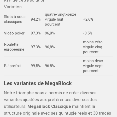
RTP de cette solution
Variation
quatre-vingt-seize
Slots à sous
94.2%
virgule huit
+2.6%
classiques
pourcent
Vidéo poker
97.3%
96,8%
-0,5%
moins zéro
Roulette
97.3%
96,8%
virgule cinq
européenne
pourcent
moins deux
BJ parfait
99,5%
96.8%
virgule sept
pourcent
Les variantes de MegaBlock
Notre triomphe nous a permis de créer diverses
variantes ajustées aux préférences diverses des
utilisateurs.
MegaBlock Classique
maintient la
structure originale avec ses quintuple reels et 30 tracés