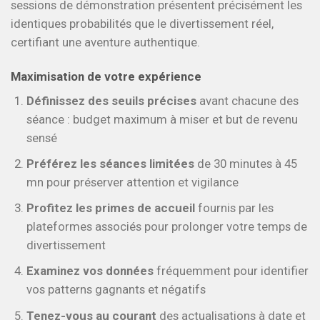
sessions de démonstration présentent précisément les
identiques probabilités que le divertissement réel,
certifiant une aventure authentique.
Maximisation de votre expérience
Définissez des seuils précises
avant chacune des
séance : budget maximum à miser et but de revenu
sensé
Préférez les séances limitées
de 30 minutes à 45
mn pour préserver attention et vigilance
Profitez les primes de accueil
fournis par les
plateformes associés pour prolonger votre temps de
divertissement
Examinez vos données
fréquemment pour identifier
vos patterns gagnants et négatifs
Tenez-vous au courant
des actualisations à date et