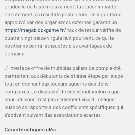
graduelle où toute mouvement du joueur impacte
directement les résultats postérieurs. Un algorithme
approuvé par des organismes externes garantit un
https://megablockgame.fr/
taux de retour vérifié de
quatre-vingt-seize virgule huit pourcent, ce qui le
positionne parmi les jeux les plus avantageux du
domaine.
L’ interface offre de multiples paliers de complexité,
permettant aux débutants de s’initier étape par étape
tout en donnant aux joueurs aguerris des défis
complexes. Le dispositif de cubes multicolores que
nous utilisons n’est pas seulement visuel : chaque
nuance se rapporte à des coefficients spécifiques qui
s’activent suivant des associations exactes.
Caractéristiques clés