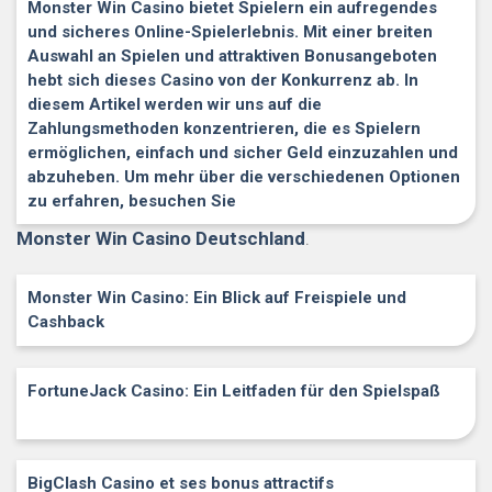
Monster Win Casino bietet Spielern ein aufregendes
und sicheres Online-Spielerlebnis. Mit einer breiten
Auswahl an Spielen und attraktiven Bonusangeboten
hebt sich dieses Casino von der Konkurrenz ab. In
diesem Artikel werden wir uns auf die
Zahlungsmethoden konzentrieren, die es Spielern
ermöglichen, einfach und sicher Geld einzuzahlen und
abzuheben. Um mehr über die verschiedenen Optionen
zu erfahren, besuchen Sie
Monster Win Casino Deutschland
.
Monster Win Casino: Ein Blick auf Freispiele und
Cashback
FortuneJack Casino: Ein Leitfaden für den Spielspaß
BigClash Casino et ses bonus attractifs