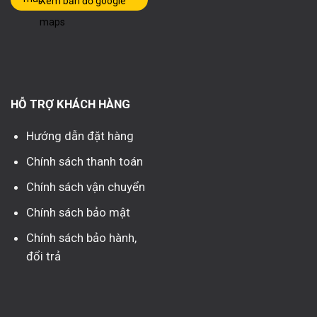
Xem bản đồ google
maps
HỖ TRỢ KHÁCH HÀNG
Hướng dẫn đặt hàng
Chính sách thanh toán
Chính sách vận chuyển
Chính sách bảo mật
Chính sách bảo hành,
đổi trả