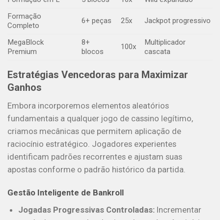
Formação
6+ peças
25x
Jackpot progressivo
Completo
MegaBlock
8+
Multiplicador
100x
Premium
blocos
cascata
Estratégias Vencedoras para Maximizar
Ganhos
Embora incorporemos elementos aleatórios
fundamentais a qualquer jogo de cassino legítimo,
criamos mecânicas que permitem aplicação de
raciocínio estratégico. Jogadores experientes
identificam padrões recorrentes e ajustam suas
apostas conforme o padrão histórico da partida.
Gestão Inteligente de Bankroll
Jogadas Progressivas Controladas:
Incrementar