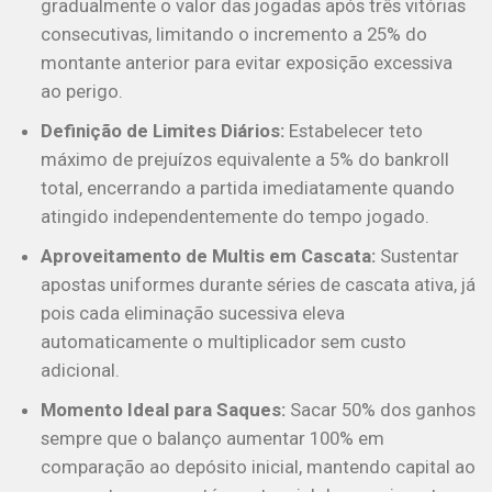
gradualmente o valor das jogadas após três vitórias
consecutivas, limitando o incremento a 25% do
montante anterior para evitar exposição excessiva
ao perigo.
Definição de Limites Diários:
Estabelecer teto
máximo de prejuízos equivalente a 5% do bankroll
total, encerrando a partida imediatamente quando
atingido independentemente do tempo jogado.
Aproveitamento de Multis em Cascata:
Sustentar
apostas uniformes durante séries de cascata ativa, já
pois cada eliminação sucessiva eleva
automaticamente o multiplicador sem custo
adicional.
Momento Ideal para Saques:
Sacar 50% dos ganhos
sempre que o balanço aumentar 100% em
comparação ao depósito inicial, mantendo capital ao