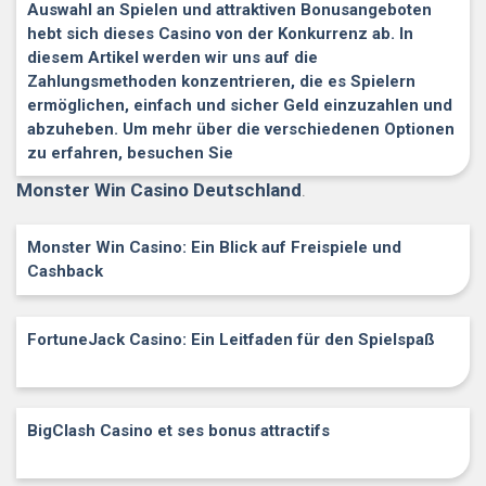
Auswahl an Spielen und attraktiven Bonusangeboten
hebt sich dieses Casino von der Konkurrenz ab. In
diesem Artikel werden wir uns auf die
Zahlungsmethoden konzentrieren, die es Spielern
ermöglichen, einfach und sicher Geld einzuzahlen und
abzuheben. Um mehr über die verschiedenen Optionen
zu erfahren, besuchen Sie
Monster Win Casino Deutschland
.
Monster Win Casino: Ein Blick auf Freispiele und
Cashback
FortuneJack Casino: Ein Leitfaden für den Spielspaß
BigClash Casino et ses bonus attractifs