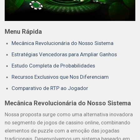
Menu Rápida
Mecânica Revolucionária do Nosso Sistema
Estratégias Vencedoras para Ampliar Ganhos
Estudo Completa de Probabilidades
Recursos Exclusivos que Nos Diferenciam
Comparativo de RTP ao Jogador
Mecânica Revolucionária do Nosso Sistema
Nossa proposta surge como uma alternativa inovadora
no segmento de jogos de cassino online, combinando
elementos de puzzle com a emoção das jogadas
tradicionais. Desenvolvemos um sistema baseado em