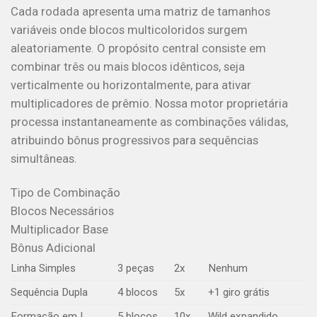
Cada rodada apresenta uma matriz de tamanhos
variáveis onde blocos multicoloridos surgem
aleatoriamente. O propósito central consiste em
combinar três ou mais blocos idênticos, seja
verticalmente ou horizontalmente, para ativar
multiplicadores de prêmio. Nossa motor proprietária
processa instantaneamente as combinações válidas,
atribuindo bônus progressivos para sequências
simultâneas.
Tipo de Combinação
Blocos Necessários
Multiplicador Base
Bônus Adicional
Linha Simples
3 peças
2x
Nenhum
Sequência Dupla
4 blocos
5x
+1 giro grátis
Formação em L
5 blocos
10x
Wild expandido