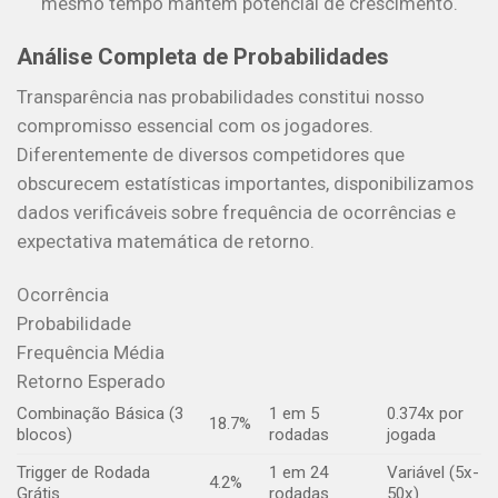
mesmo tempo mantém potencial de crescimento.
Análise Completa de Probabilidades
Transparência nas probabilidades constitui nosso
compromisso essencial com os jogadores.
Diferentemente de diversos competidores que
obscurecem estatísticas importantes, disponibilizamos
dados verificáveis sobre frequência de ocorrências e
expectativa matemática de retorno.
Ocorrência
Probabilidade
Frequência Média
Retorno Esperado
Combinação Básica (3
1 em 5
0.374x por
18.7%
blocos)
rodadas
jogada
Trigger de Rodada
1 em 24
Variável (5x-
4.2%
Grátis
rodadas
50x)