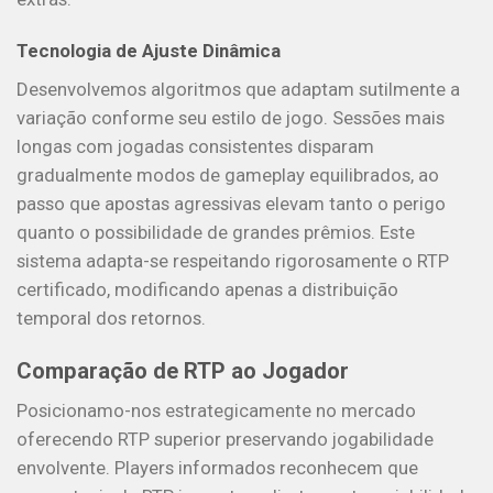
Tecnologia de Ajuste Dinâmica
Desenvolvemos algoritmos que adaptam sutilmente a
variação conforme seu estilo de jogo. Sessões mais
longas com jogadas consistentes disparam
gradualmente modos de gameplay equilibrados, ao
passo que apostas agressivas elevam tanto o perigo
quanto o possibilidade de grandes prêmios. Este
sistema adapta-se respeitando rigorosamente o RTP
certificado, modificando apenas a distribuição
temporal dos retornos.
Comparação de RTP ao Jogador
Posicionamo-nos estrategicamente no mercado
oferecendo RTP superior preservando jogabilidade
envolvente. Players informados reconhecem que