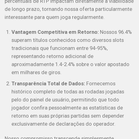
percentuais de RTP impactam diretamente a viabilidade
de longo prazo, tornando nossa oferta particularmente
interessante para quem joga regularmente.
Vantagem Competitiva em Retorno:
Nossos 96.4%
superam títulos conhecidos como diversos slots
tradicionais que funcionam entre 94-95%,
representando retorno adicional de
aproximadamente 1.4-2.4% sobre o valor apostado
em milhares de giros.
Transparência Total de Dados:
Fornecemos
histórico completo de todas as rodadas jogadas
pelo do painel de usuário, permitindo que todo
jogador confira pessoalmente as estatísticas de
retorno em suas próprias partidas sem depender
exclusivamente de declarações do operador.
Nosso compromisso transcende simplesmente