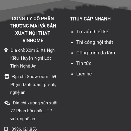
CÔNG TY CỔ PHẦN
TRUY CẬP NHANH
THƯƠNG MẠI VÀ SẢN
Tư vấn thiết kế
XUẤT NỘI THẤT
VINHOME
Thi công nội thất
Địa chỉ: Xóm 2, Xã Nghi
Công trình đã làm
Kiều, Huyện Nghi Lộc,
Tin tức
Tỉnh Nghệ An
Liên hệ
Địa chỉ Showroom : 59
Phạm Đình toái, Tp vinh,
nghệ an
Địa chỉ xưởng sản xuất :
77 Phan bội châu , TP
vinh, nghệ an
0986.121.856