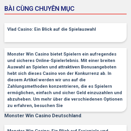
BÀI CÙNG CHUYÊN MỤC
Vlad Casino: Ein Blick auf die Spielauswahl
Monster Win Casino bietet Spielern ein aufregendes
und sicheres Online-Spielerlebnis. Mit einer breiten
Auswahl an Spielen und attraktiven Bonusangeboten
hebt sich dieses Casino von der Konkurrenz ab. In
diesem Artikel werden wir uns auf die
Zahlungsmethoden konzentrieren, die es Spielern
ermöglichen, einfach und sicher Geld einzuzahlen und
abzuheben. Um mehr über die verschiedenen Optionen
zu erfahren, besuchen Sie
Monster Win Casino Deutschland
.