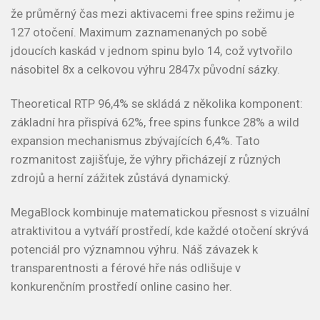
že průměrný čas mezi aktivacemi free spins režimu je
127 otočení. Maximum zaznamenaných po sobě
jdoucích kaskád v jednom spinu bylo 14, což vytvořilo
násobitel 8x a celkovou výhru 2847x původní sázky.
Theoretical RTP 96,4% se skládá z několika komponent:
základní hra přispívá 62%, free spins funkce 28% a wild
expansion mechanismus zbývajících 6,4%. Tato
rozmanitost zajišťuje, že výhry přicházejí z různých
zdrojů a herní zážitek zůstává dynamický.
MegaBlock kombinuje matematickou přesnost s vizuální
atraktivitou a vytváří prostředí, kde každé otočení skrývá
potenciál pro významnou výhru. Náš závazek k
transparentnosti a férové hře nás odlišuje v
konkurenčním prostředí online casino her.