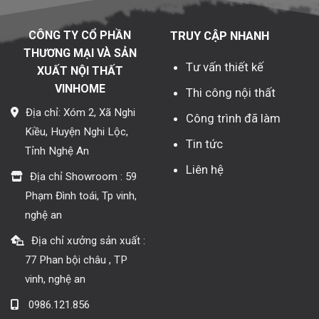
CÔNG TY CỔ PHẦN
TRUY CẬP NHANH
THƯƠNG MẠI VÀ SẢN
Tư vấn thiết kế
XUẤT NỘI THẤT
VINHOME
Thi công nội thất
Địa chỉ: Xóm 2, Xã Nghi
Công trình đã làm
Kiều, Huyện Nghi Lộc,
Tin tức
Tỉnh Nghệ An
Liên hệ
Địa chỉ Showroom : 59
Phạm Đình toái, Tp vinh,
nghệ an
Địa chỉ xưởng sản xuất :
77 Phan bội châu , TP
vinh, nghệ an
0986.121.856