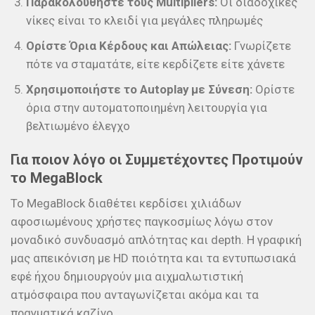
Παρακολουθήστε τους Multipliers:
Οι διαδοχικές
νίκες είναι το κλειδί για μεγάλες πληρωμές
Ορίστε Όρια Κέρδους και Απώλειας:
Γνωρίζετε
πότε να σταματάτε, είτε κερδίζετε είτε χάνετε
Χρησιμοποιήστε το Autoplay με Σύνεση:
Ορίστε
όρια στην αυτοματοποιημένη λειτουργία για
βελτιωμένο έλεγχο
Για ποιον λόγο οι Συμμετέχοντες Προτιμούν
το MegaBlock
Το MegaBlock διαθέτει κερδίσει χιλιάδων
αφοσιωμένους χρήστες παγκοσμίως λόγω στον
μοναδικό συνδυασμό απλότητας και depth. Η γραφική
μας απεικόνιση με HD ποιότητα και τα εντυπωσιακά
εφέ ήχου δημιουργούν μια αιχμαλωτιστική
ατμόσφαιρα που ανταγωνίζεται ακόμα και τα
πραγματικά καζίνο.