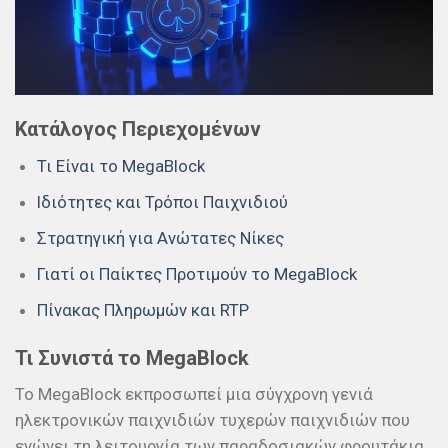
Κατάλογος Περιεχομένων
Τι Είναι το MegaBlock
Ιδιότητες και Τρόποι Παιχνιδιού
Στρατηγική για Ανώτατες Νίκες
Γιατί οι Παίκτες Προτιμούν το MegaBlock
Πίνακας Πληρωμών και RTP
Τι Συνιστά το MegaBlock
Το MegaBlock εκπροσωπεί μια σύγχρονη γενιά
ηλεκτρονικών παιχνιδιών τυχερών παιχνιδιών που
ενώνει τη λειτουργία των παραδοσιακών φρουτάκια