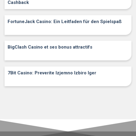
Cashback
FortuneJack Casino: Ein Leitfaden für den Spielspaß
BigClash Casino et ses bonus attractifs
7Bit Casino: Preverite Izjemno Izbiro Iger