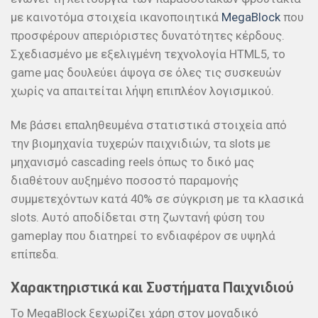
με καινοτόμα στοιχεία ικανοποιητικά
MegaBlock
που
προσφέρουν απεριόριστες δυνατότητες κέρδους.
Σχεδιασμένο με εξελιγμένη τεχνολογία HTML5, το
game μας δουλεύει άψογα σε όλες τις συσκευών
χωρίς να απαιτείται λήψη επιπλέον λογισμικού.
Με βάσει επαληθευμένα στατιστικά στοιχεία από
την βιομηχανία τυχερών παιχνιδιών, τα slots με
μηχανισμό cascading reels όπως το δικό μας
διαθέτουν αυξημένο ποσοστό παραμονής
συμμετεχόντων κατά 40% σε σύγκριση με τα κλασικά
slots. Αυτό αποδίδεται στη ζωντανή φύση του
gameplay που διατηρεί το ενδιαφέρον σε υψηλά
επίπεδα.
Χαρακτηριστικά και Συστήματα Παιχνιδιού
Το MegaBlock ξεχωρίζει χάρη στον μοναδικό