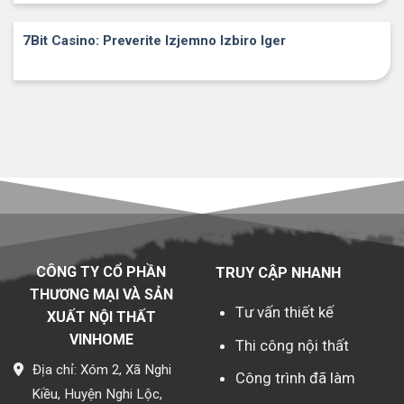
7Bit Casino: Preverite Izjemno Izbiro Iger
CÔNG TY CỔ PHẦN
TRUY CẬP NHANH
THƯƠNG MẠI VÀ SẢN
Tư vấn thiết kế
XUẤT NỘI THẤT
VINHOME
Thi công nội thất
Địa chỉ: Xóm 2, Xã Nghi
Công trình đã làm
Kiều, Huyện Nghi Lộc,