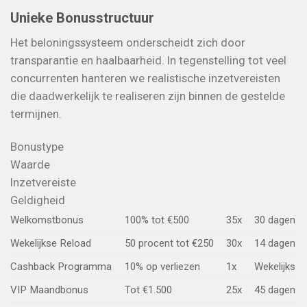
Unieke Bonusstructuur
Het beloningssysteem onderscheidt zich door
transparantie en haalbaarheid. In tegenstelling tot veel
concurrenten hanteren we realistische inzetvereisten
die daadwerkelijk te realiseren zijn binnen de gestelde
termijnen.
Bonustype
Waarde
Inzetvereiste
Geldigheid
Welkomstbonus
100% tot €500
35x
30 dagen
Wekelijkse Reload
50 procent tot €250
30x
14 dagen
Cashback Programma
10% op verliezen
1x
Wekelijks
VIP Maandbonus
Tot €1.500
25x
45 dagen