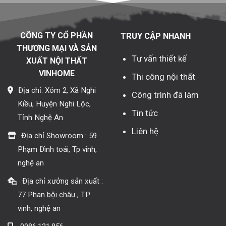
CÔNG TY CỔ PHẦN
TRUY CẬP NHANH
THƯƠNG MẠI VÀ SẢN
Tư vấn thiết kế
XUẤT NỘI THẤT
VINHOME
Thi công nội thất
Địa chỉ: Xóm 2, Xã Nghi
Công trình đã làm
Kiều, Huyện Nghi Lộc,
Tin tức
Tỉnh Nghệ An
Liên hệ
Địa chỉ Showroom : 59
Phạm Đình toái, Tp vinh,
nghệ an
Địa chỉ xưởng sản xuất :
77 Phan bội châu , TP
vinh, nghệ an