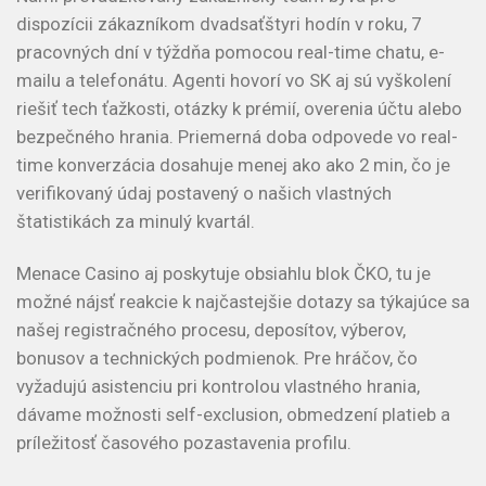
dispozícii zákazníkom dvadsaťštyri hodín v roku, 7
pracovných dní v týždňa pomocou real-time chatu, e-
mailu a telefonátu. Agenti hovorí vo SK aj sú vyškolení
riešiť tech ťažkosti, otázky k prémií, overenia účtu alebo
bezpečného hrania. Priemerná doba odpovede vo real-
time konverzácia dosahuje menej ako ako 2 min, čo je
verifikovaný údaj postavený o našich vlastných
štatistikách za minulý kvartál.
Menace Casino aj poskytuje obsiahlu blok ČKO, tu je
možné nájsť reakcie k najčastejšie dotazy sa týkajúce sa
našej registračného procesu, deposítov, výberov,
bonusov a technických podmienok. Pre hráčov, čo
vyžadujú asistenciu pri kontrolou vlastného hrania,
dávame možnosti self-exclusion, obmedzení platieb a
príležitosť časového pozastavenia profilu.