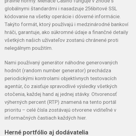
právne normy. Menace Casino funguje v zhode s
globálnymi štandardmi i nasadzuje 256bitové SSL
kódovanie na všetky operácie i dôverné informácie.
Takýto formát, ktorý používajú i medzinárodné bankoví
hráči, garantuje, ako súkromné údaje a finančné detaily
všetkých našich užívateľov zostanú chránené proti
nelegálnym použitím.
Nami používaný generátor náhodne generovaných
hodnôt (random number generator) prechádza
periodickými kontrolami objektívnych testovacích
agentúr, čo zaisťuje spravodlivé výsledky všetkých
otočenia, každej hand aj jednej stávky. Otvorenosť
výherných percent (RTP) znamená na tento portál
prioritu – celé čísla zostávajú otvorene viditeľné v
informačných častiach každých hier.
Herné portfólio aj dodávatelia