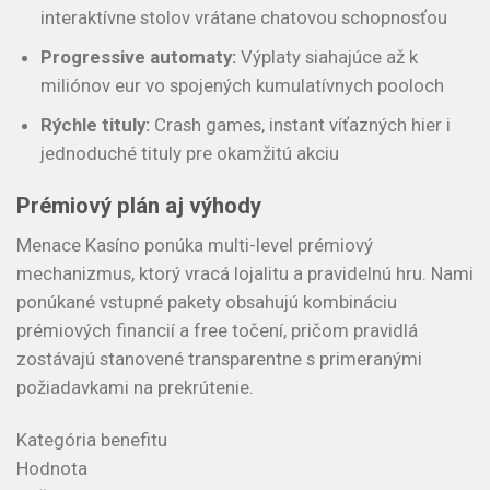
interaktívne stolov vrátane chatovou schopnosťou
Progressive automaty:
Výplaty siahajúce až k
miliónov eur vo spojených kumulatívnych pooloch
Rýchle tituly:
Crash games, instant víťazných hier i
jednoduché tituly pre okamžitú akciu
Prémiový plán aj výhody
Menace Kasíno ponúka multi-level prémiový
mechanizmus, ktorý vracá lojalitu a pravidelnú hru. Nami
ponúkané vstupné pakety obsahujú kombináciu
prémiových financií a free točení, pričom pravidlá
zostávajú stanovené transparentne s primeranými
požiadavkami na prekrútenie.
Kategória benefitu
Hodnota