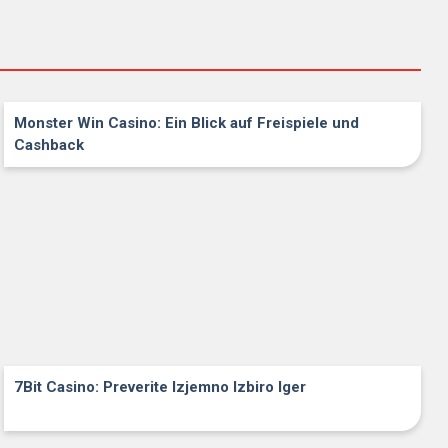
Monster Win Casino: Ein Blick auf Freispiele und
Cashback
7Bit Casino: Preverite Izjemno Izbiro Iger