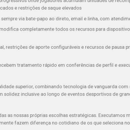
progressivos onde jogadores acumulam unidades de recompe
cados e restrições de saque elevados
 sempre via bate-papo ao direto, email e linha, com atendi
modifica completamente todos os recursos para dispositivos
al, restrições de aporte configuráveis e recursos de paus
cebem tratamento rápido em conferências de perfil e execuç
ualidade superior, combinando tecnologia de vanguarda com
em solidez inclusive ao longo de eventos desportivos de gra
 das as nossas próprias escolhas estratégicas. Executamos 
nte fazem diferença no cotidiano de os que seleciona noss