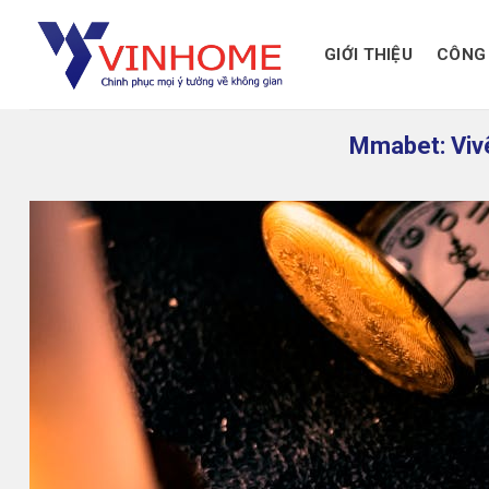
Skip
to
GIỚI THIỆU
CÔNG 
content
Mmabet: Vivê