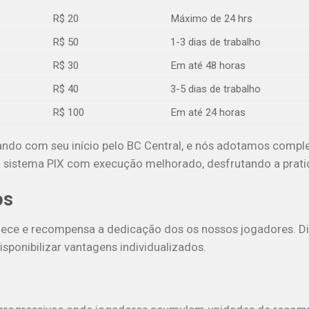
R$ 20
Máximo de 24 hrs
R$ 50
1-3 dias de trabalho
R$ 30
Em até 48 horas
R$ 40
3-5 dias de trabalho
R$ 100
Em até 24 horas
do com seu início pelo BC Central, e nós adotamos complet
ia sistema PIX com execução melhorado, desfrutando a pra
os
ce e recompensa a dedicação dos os nossos jogadores. Dis
isponibilizar vantagens individualizados.