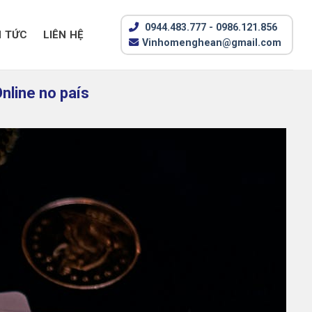
0944.483.777 - 0986.121.856
N TỨC
LIÊN HỆ
Vinhomenghean@gmail.com
nline no país