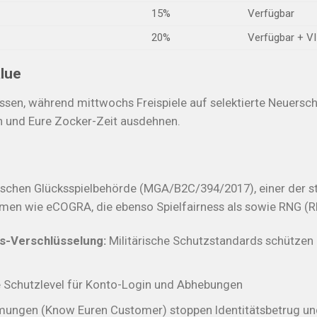
15%
Verfügbar
20%
Verfügbar + V
lue
sen, während mittwochs Freispiele auf selektierte Neuers
rn und Eure Zocker-Zeit ausdehnen.
sischen Glücksspielbehörde (MGA/B2C/394/2017), einer der s
irmen wie eCOGRA, die ebenso Spielfairness als sowie RNG (
s-Verschlüsselung:
Militärische Schutzstandards schützen
 Schutzlevel für Konto-Login und Abhebungen
ngen (Know Euren Customer) stoppen Identitätsbetrug u