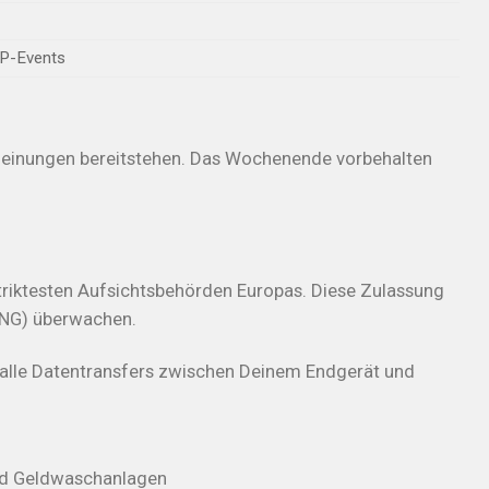
IP-Events
cheinungen bereitstehen. Das Wochenende vorbehalten
triktesten Aufsichtsbehörden Europas. Diese Zulassung
RNG) überwachen.
 alle Datentransfers zwischen Deinem Endgerät und
nd Geldwaschanlagen