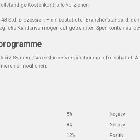
vollständige Kostenkontrolle vorziehen
8 Std. prozessiert – ein bestätigter Branchenstandard, de
liche Kundenvermögen auf getrennten Sperrkonten aufbewah
tsprogramme
klusiv-System, das exklusive Vergünstigungen freischaltet. Al
nieren ermöglichen.
5%
Negativ
8%
Negativ
12%
Positiv