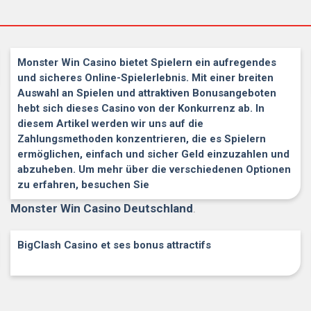
Monster Win Casino bietet Spielern ein aufregendes
und sicheres Online-Spielerlebnis. Mit einer breiten
Auswahl an Spielen und attraktiven Bonusangeboten
hebt sich dieses Casino von der Konkurrenz ab. In
diesem Artikel werden wir uns auf die
Zahlungsmethoden konzentrieren, die es Spielern
ermöglichen, einfach und sicher Geld einzuzahlen und
abzuheben. Um mehr über die verschiedenen Optionen
zu erfahren, besuchen Sie
Monster Win Casino Deutschland
.
BigClash Casino et ses bonus attractifs