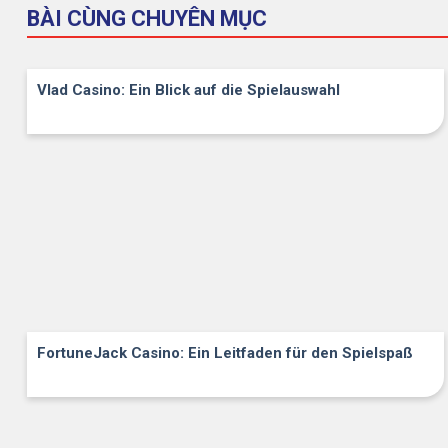
BÀI CÙNG CHUYÊN MỤC
Vlad Casino: Ein Blick auf die Spielauswahl
FortuneJack Casino: Ein Leitfaden für den Spielspaß