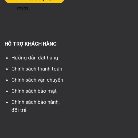
maps
HỖ TRỢ KHÁCH HÀNG
Hướng dẫn đặt hàng
Chính sách thanh toán
Chính sách vận chuyển
Chính sách bảo mật
Chính sách bảo hành,
đổi trả