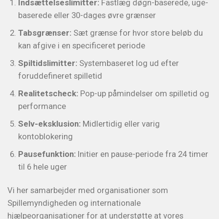
Indsættelseslimitter:
Fastlæg døgn-baserede, uge-
baserede eller 30-dages øvre grænser
Tabsgrænser:
Sæt grænse for hvor store beløb du
kan afgive i en specificeret periode
Spiltidslimitter:
Systembaseret log ud efter
foruddefineret spilletid
Realitetscheck:
Pop-up påmindelser om spilletid og
performance
Selv-eksklusion:
Midlertidig eller varig
kontoblokering
Pausefunktion:
Initier en pause-periode fra 24 timer
til 6 hele uger
Vi her samarbejder med organisationer som
Spillemyndigheden og internationale
hjælpeorganisationer for at understøtte at vores