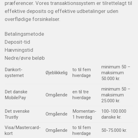
præferencer. Vores transaktionssystem er tilrettelagt til
effektive deposits og effektive udbetalinger uden
overflødige forsinkelser.
Betalingsmetode
Deposit-tid
Hævningstid
Nedre/øvre beløb
minimum 50 –
Dankort-
to til fem
Øjeblikkelig
maksimum
systemet
hverdage
50.000 kr.
minimum 50 –
Det danske
en til tre
Omgående
maksimum
MobilePay
hverdage
25.000 kr.
Det svenske
Momentan-
100-100.000
Omgående
Trustly
1 hverdag
danske kr.
Visa/Mastercard-
to til fem
Omgående
50-75.000 kr.
kort
hverdage