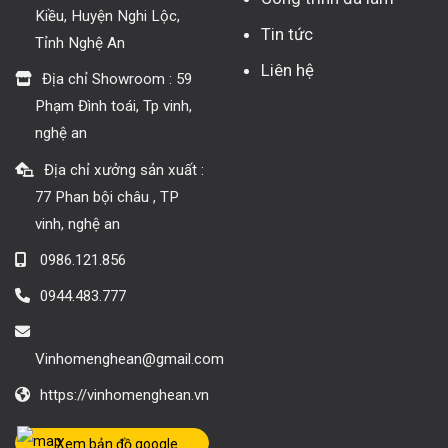
Kiều, Huyện Nghi Lộc,
Tin tức
Tỉnh Nghệ An
Liên hệ
Địa chỉ Showroom : 59
Phạm Đình toái, Tp vinh,
nghệ an
Địa chỉ xưởng sản xuất :
77 Phan bội châu , TP
vinh, nghệ an
0986.121.856
0944.483.777
Vinhomenghean@gmail.com
https://vinhomenghean.vn
Xem bản đồ google