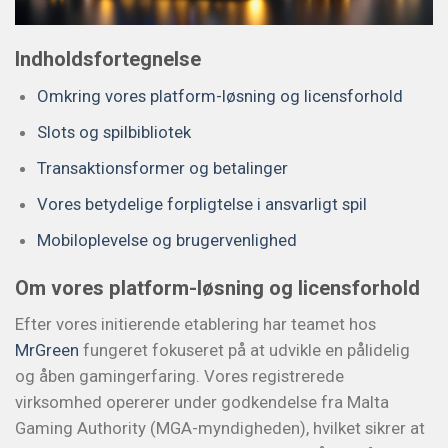
Indholdsfortegnelse
Omkring vores platform-løsning og licensforhold
Slots og spilbibliotek
Transaktionsformer og betalinger
Vores betydelige forpligtelse i ansvarligt spil
Mobiloplevelse og brugervenlighed
Om vores platform-løsning og licensforhold
Efter vores initierende etablering har teamet hos
MrGreen
fungeret fokuseret på at udvikle en pålidelig
og åben gamingerfaring. Vores registrerede
virksomhed opererer under godkendelse fra Malta
Gaming Authority (MGA-myndigheden), hvilket sikrer at