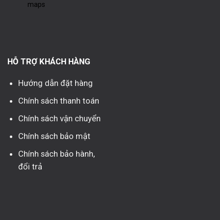
maps
HỖ TRỢ KHÁCH HÀNG
Hướng dẫn đặt hàng
Chính sách thanh toán
Chính sách vận chuyển
Chính sách bảo mật
Chính sách bảo hành,
đổi trả