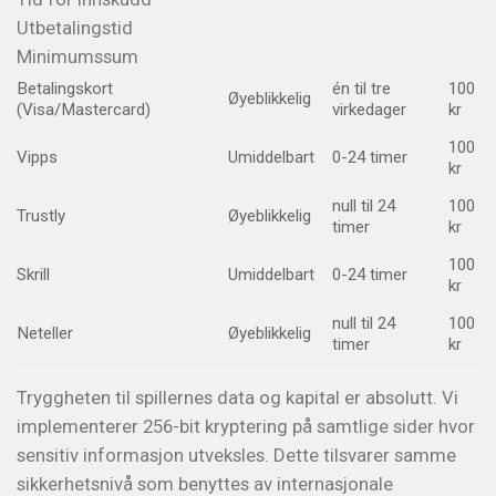
Utbetalingstid
Minimumssum
Betalingskort
én til tre
100
Øyeblikkelig
(Visa/Mastercard)
virkedager
kr
100
Vipps
Umiddelbart
0-24 timer
kr
null til 24
100
Trustly
Øyeblikkelig
timer
kr
100
Skrill
Umiddelbart
0-24 timer
kr
null til 24
100
Neteller
Øyeblikkelig
timer
kr
Tryggheten til spillernes data og kapital er absolutt. Vi
implementerer 256-bit kryptering på samtlige sider hvor
sensitiv informasjon utveksles. Dette tilsvarer samme
sikkerhetsnivå som benyttes av internasjonale