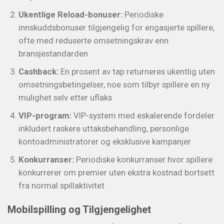
Ukentlige Reload-bonuser:
Periodiske
innskuddsbonuser tilgjengelig for engasjerte spillere,
ofte med reduserte omsetningskrav enn
bransjestandarden
Cashback:
En prosent av tap returneres ukentlig uten
omsetningsbetingelser, noe som tilbyr spillere en ny
mulighet selv etter uflaks
VIP-program:
VIP-system med eskalerende fordeler
inkludert raskere uttaksbehandling, personlige
kontoadministratorer og eksklusive kampanjer
Konkurranser:
Periodiske konkurranser hvor spillere
konkurrerer om premier uten ekstra kostnad bortsett
fra normal spillaktivitet
Mobilspilling og Tilgjengelighet