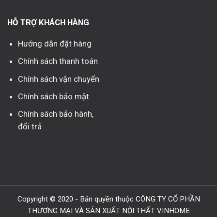
HỖ TRỢ KHÁCH HÀNG
Hướng dẫn đặt hàng
Chính sách thanh toán
Chính sách vận chuyển
Chính sách bảo mật
Chính sách bảo hành,
đổi trả
Copyright © 2020 - Bản quyền thuộc CÔNG TY CỔ PHẦN
THƯƠNG MẠI VÀ SẢN XUẤT NỘI THẤT VINHOME