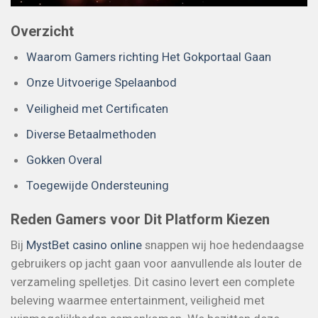
Overzicht
Waarom Gamers richting Het Gokportaal Gaan
Onze Uitvoerige Spelaanbod
Veiligheid met Certificaten
Diverse Betaalmethoden
Gokken Overal
Toegewijde Ondersteuning
Reden Gamers voor Dit Platform Kiezen
Bij
MystBet casino online
snappen wij hoe hedendaagse
gebruikers op jacht gaan voor aanvullende als louter de
verzameling spelletjes. Dit casino levert een complete
beleving waarmee entertainment, veiligheid met