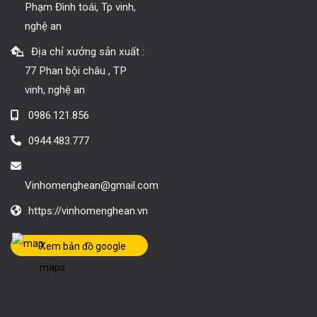
Phạm Đình toái, Tp vinh,
nghệ an
Địa chỉ xưởng sản xuất :
77 Phan bội châu , TP
vinh, nghệ an
0986.121.856
0944.483.777
Vinhomenghean@gmail.com
https://vinhomenghean.vn
Xem bản đồ google
maps