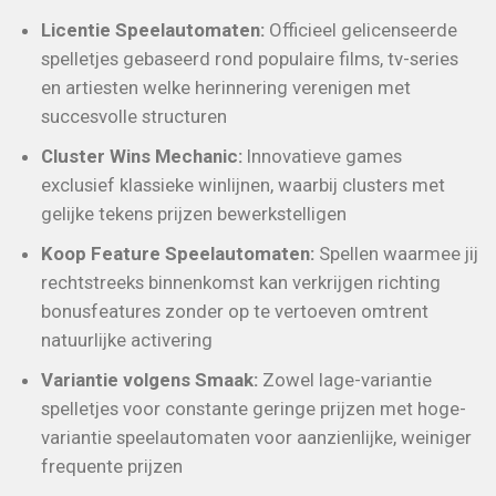
Licentie Speelautomaten:
Officieel gelicenseerde
spelletjes gebaseerd rond populaire films, tv-series
en artiesten welke herinnering verenigen met
succesvolle structuren
Cluster Wins Mechanic:
Innovatieve games
exclusief klassieke winlijnen, waarbij clusters met
gelijke tekens prijzen bewerkstelligen
Koop Feature Speelautomaten:
Spellen waarmee jij
rechtstreeks binnenkomst kan verkrijgen richting
bonusfeatures zonder op te vertoeven omtrent
natuurlijke activering
Variantie volgens Smaak:
Zowel lage-variantie
spelletjes voor constante geringe prijzen met hoge-
variantie speelautomaten voor aanzienlijke, weiniger
frequente prijzen