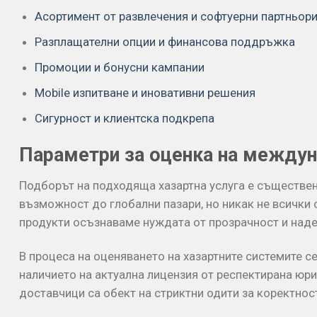
Асортимент от развлечения и софтуерни партньор
Разплащателни опции и финансова поддръжка
Промоции и бонусни кампании
Mobile изпитване и иновативни решения
Сигурност и клиентска подкрепа
Параметри за оценка на междун
Подборът на подходящa хазартна услуга е съществен
възможност до глобални пазари, но никак не всички
продукти осъзнаваме нуждата от прозрачност и над
В процеса на оценяването на хазартните системите с
наличието на актуална лицензия от респектирана юр
доставчици са обект на стриктни одити за коректност