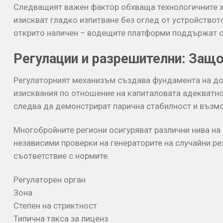
Следващият важен фактор обхваща технологичните ха
изискват гладко изпитване без оглед от устройството
открито наличен – водещите платформи поддържат ст
Регулации и разрешителни: Защ
Регулаторният механизъм създава фундамента на до
изисквания по отношение на капиталовата адекватно
следва да демонстрират парична стабилност и възм
Многобройните региони осигуряват различни нива на 
независими проверки на генераторите на случайни ре
съответствие с нормите.
Регулаторен орган
Зона
Степен на стриктност
Типична такса за лиценз