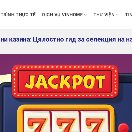
TRÌNH THỰC TẾ
DỊCH VỤ VINHOME
THƯ VIỆN
TI
ни казина: Цялостно гид за селекция на