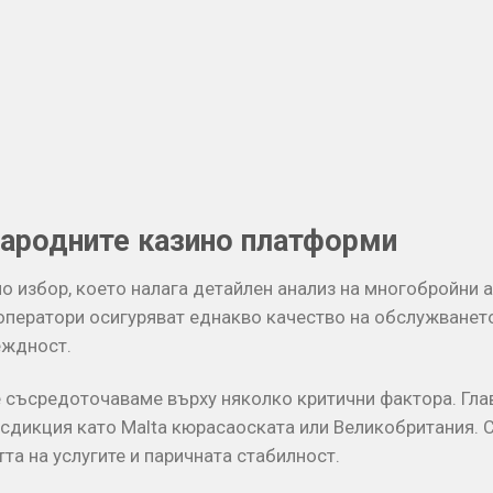
и
ародните казино платформи
о избор, което налага детайлен анализ на многобройни
 оператори осигуряват еднакво качество на обслужванет
еждност.
е съсредоточаваме върху няколко критични фактора. Гла
исдикция като Malta кюрасаоската или Великобритания. 
та на услугите и паричната стабилност.