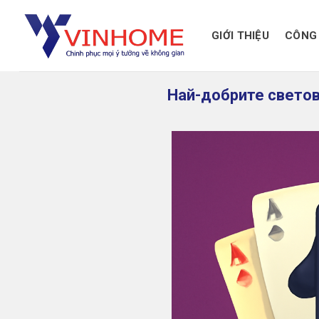
Skip
to
GIỚI THIỆU
CÔNG 
content
Най-добрите светов