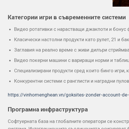
Категории игри в съвременните системи
Видео ротативки с нарастващи джакпоти и бонус 
Класически настолни продукти като рулет, 21 и ба
Заглавия на реално време с живи дилъри стриймва
Видео покерни машини с вариращи норми и табли
Специализирани продукти сред които бинго игри, к
Конкурентни системи с ранглисти и наградни пуло
https://vinhomenghean.vn/goksites-zonder-account-de-
Програмна инфраструктура
Софтуерната база на глобалните оператори се конст
система. Интеграционните съединенията осигуряват 