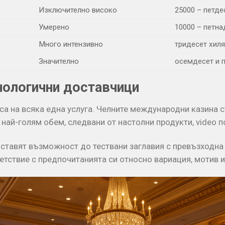
Изключително високо
25000 – петде
Умерено
10000 – петна
Много интензивно
тридесет хиля
Значително
осемдесет и п
нологични доставчици
а на всяка една услуга. Челните международни казина с
 най-голям обем, следвани от настолни продукти, video п
тавят възможност до тествани заглавия с превъзходна 
етствие с предпочитанията си относно вариация, мотив 