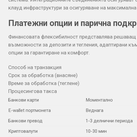
клауд инфраструктури за осигуряване на максималн
Платежни опции и парична подкр
Финансовата флексибилност представлява решаващ ел
възможности за депозити и тегления, адаптирани къ
опции за гарантиране на комфорт.
Способ на транзакция
Срок за обработка (внасяне)
Време за обработка (теглене)
Процесингова такса
Банкови карти
Моментално
E-wallet портмонета
Веднага
Банкови превод
1-3 делнични периода
Криптовалути
10-30 мин