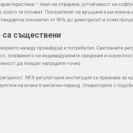
рактеристики – темп на отваряне, устойчивост на софту
, което те ползват. Показателят на връщане към играча 
андартна показател от 96% до деветдесет и осем процен
о са съществени
верието между провайдър и потребител. Световните регу
ст, опазването на индивидуалните сведения и коректнос
ожност да плащат наградите точно.
сигурност. МГА регулаторна институция се признава за е
зултати на всеки 6 месечен период. Операторите с подоб