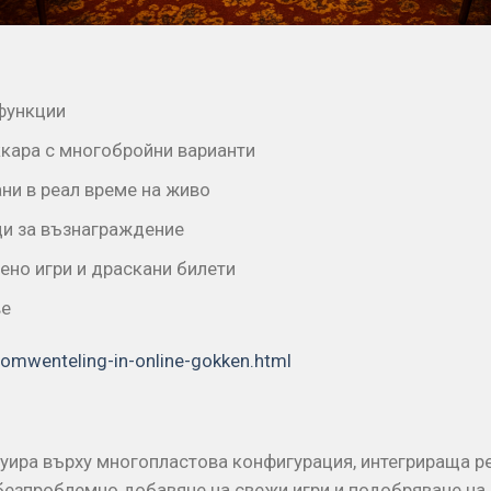
функции
ккара с многобройни варианти
ни в реал време на живо
ци за възнаграждение
ено игри и драскани билети
ве
omwenteling-in-online-gokken.html
руира върху многопластова конфигурация, интегрираща р
безпроблемно добавяне на свежи игри и подобряване на 