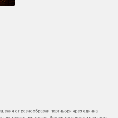
ешения от разнообразни партньори чрез единна
клиентското изпитване. Водещите системи прилагат