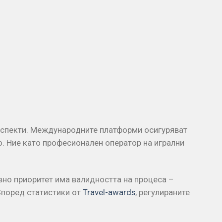
 аспекти. Международните платформи осигуряват
о. Ние като професионален оператор на игрални
вно приоритет има валидността на процеса –
Според статистики от
Travel-awards
, регулираните