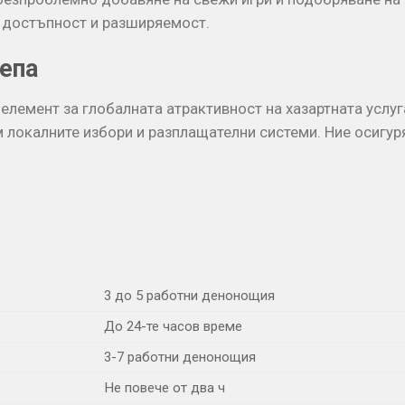
а достъпност и разширяемост.
епа
емент за глобалната атрактивност на хазартната услуг
м локалните избори и разплащателни системи. Ние осигу
3 до 5 работни денонощия
До 24-те часов време
3-7 работни денонощия
Не повече от два ч