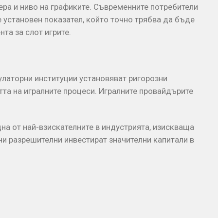
ера и ниво на графиките. Съвременните потребители
е установен показател, който точно трябва да бъде
та за слот игрите.
латорни институции установяват ригорозни
тта на игралните процеси. Игралните провайдърите
дна от най-взискателните в индустрията, изискваща
ни разрешителни инвестират значителни капитали в