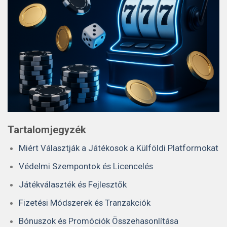
Tartalomjegyzék
Miért Választják a Játékosok a Külföldi Platformokat
Védelmi Szempontok és Licencelés
Játékválaszték és Fejlesztők
Fizetési Módszerek és Tranzakciók
Bónuszok és Promóciók Összehasonlítása