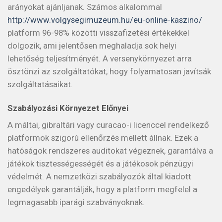
arányokat ajánljanak. Számos alkalommal
http://www.volgysegimuzeum.hu/eu-online-kaszino/
platform 96-98% közötti visszafizetési értékekkel
dolgozik, ami jelentősen meghaladja sok helyi
lehetőség teljesítményét. A versenykörnyezet arra
ösztönzi az szolgáltatókat, hogy folyamatosan javítsák
szolgáltatásaikat.
Szabályozási Környezet Előnyei
A máltai, gibraltári vagy curacao-i licenccel rendelkező
platformok szigorú ellenőrzés mellett állnak. Ezek a
hatóságok rendszeres auditokat végeznek, garantálva a
játékok tisztességességét és a játékosok pénzügyi
védelmét. A nemzetközi szabályozók által kiadott
engedélyek garantálják, hogy a platform megfelel a
legmagasabb iparági szabványoknak.