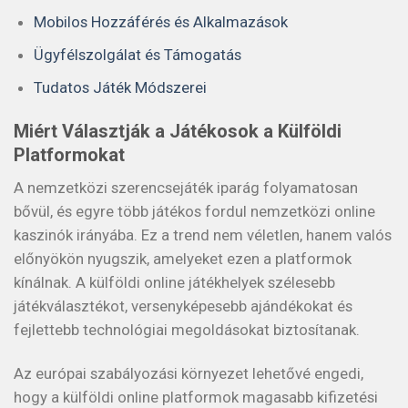
Mobilos Hozzáférés és Alkalmazások
Ügyfélszolgálat és Támogatás
Tudatos Játék Módszerei
Miért Választják a Játékosok a Külföldi
Platformokat
A nemzetközi szerencsejáték iparág folyamatosan
bővül, és egyre több játékos fordul nemzetközi online
kaszinók irányába. Ez a trend nem véletlen, hanem valós
előnyökön nyugszik, amelyeket ezen a platformok
kínálnak. A külföldi online játékhelyek szélesebb
játékválasztékot, versenyképesebb ajándékokat és
fejlettebb technológiai megoldásokat biztosítanak.
Az európai szabályozási környezet lehetővé engedi,
hogy a külföldi online platformok magasabb kifizetési