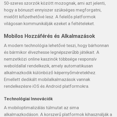
50-szeres szorzók között mozognak, ami azt jelenti,
hogy a bónuszt ennyiszer szükséges megforgatni,
mielőtt kifizethetővé lesz. A felelős platformok
világosan kommunikálják ezeket a feltételeket.
Mobilos Hozzáférés és Alkalmazások
A modern technológia lehetővé teszi, hogy bárhonnan
és bármikor élvezhesse legnépszerűbb játékait. A
nemzetközi online kaszinók többsége responsív
weboldallal rendelkezik, amely automatikusan
alkalmazkodik különböző képernyőméretekhez.
Emellett dedikált mobilalkalmazások vannak
rendelkezésre iOS és Android platformokra.
Technológiai Innovációk
A mobiloptimalizálás túlmutat az sima
alkalmazkodáson. A korszerű platformok kihasználják a