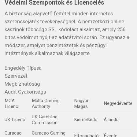
Védelmi Szempontok és Licencelés
A biztonság alapvető feltétel minden internetes
szerencsejáték tevékenységnél. A nemzetközi online
kaszinók többsége SSL kódolást alkalmaz, amely 256
bites védelmet nyújt az adatátvitel során. Ez ugyanaz a
módszer, amelyet pénzintézetek és pénzügyi
intézmények alkalmaznak világszerte.
Engedély Típusa
Szervezet
Megbízhatóság
Audit Gyakorisága
MGA
Málta Gaming
Nagyon
Negyedévente
Licenc
Authority
Magas
UK Gambling
UK Licenc
Kiemelkedő
Állandó
Commission
Curacao
Curacao Gaming
Elfogadható
Évente