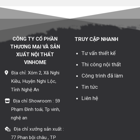
CÔNG TY CỔ PHẦN
TRUY CẬP NHANH
THƯƠNG MẠI VÀ SẢN
Tư vấn thiết kế
XUẤT NỘI THẤT
VINHOME
Thi công nội thất
Địa chỉ: Xóm 2, Xã Nghi
Công trình đã làm
Kiều, Huyện Nghi Lộc,
Tin tức
Tỉnh Nghệ An
Liên hệ
Địa chỉ Showroom : 59
Phạm Đình toái, Tp vinh,
nghệ an
Địa chỉ xưởng sản xuất :
77 Phan bội châu , TP