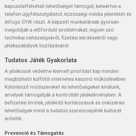
kapcsolatfelvételi lehetőséget támogat, beleértve a
telefon ügyfélszolgálatot, közösségi média jelenlétét és
átfogó GYIK részt. A képzett munkatársak gyorsan
megoldják a előforduló problémákat, legyen szó
technikai nehézségekről, fizetési kérdésekről vagy
játékszabályok tisztázásáról.
Tudatos Játék Gyakorlata
A játékosok védelme kiemelt prioritást kap minden
megbízható külföldi internetes kaszinó működésében.
Különböző módszereket és lehetőségeket kínálunk,
amelyek támogatják a kontrollált játékélményben. A
befizetési limitek, játékidő korlátozások és önkizárási
lehetőségek mind a tudatos szerencsejáték kultúrát
erősítik.
Prevenció és Támogatás