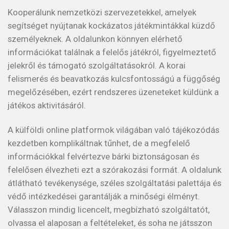
Kooperálunk nemzetközi szervezetekkel, amelyek
segítséget nyújtanak kockázatos játékmintákkal küzdő
személyeknek. A oldalunkon könnyen elérhető
információkat találnak a felelős játékról, figyelmeztető
jelekről és támogató szolgáltatásokról. A korai
felismerés és beavatkozás kulcsfontosságú a függőség
megelőzésében, ezért rendszeres üzeneteket küldünk a
játékos aktivitásáról.
A külföldi online platformok világában való tájékozódás
kezdetben komplikáltnak tűnhet, de a megfelelő
információkkal felvértezve bárki biztonságosan és
felelősen élvezheti ezt a szórakozási formát. A oldalunk
átlátható tevékenysége, széles szolgáltatási palettája és
védő intézkedései garantálják a minőségi élményt.
Válasszon mindig licencelt, megbízható szolgáltatót,
olvassa el alaposan a feltételeket, és soha ne játsszon