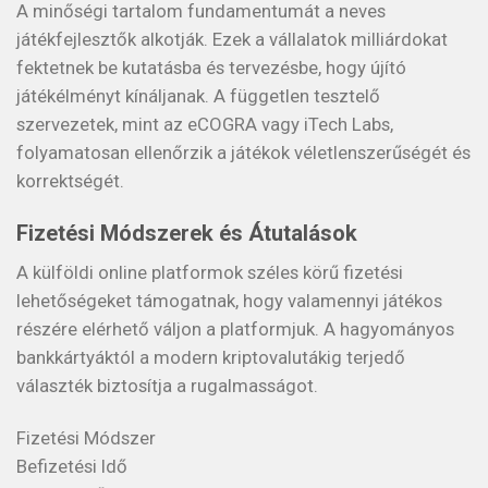
A minőségi tartalom fundamentumát a neves
játékfejlesztők alkotják. Ezek a vállalatok milliárdokat
fektetnek be kutatásba és tervezésbe, hogy újító
játékélményt kínáljanak. A független tesztelő
szervezetek, mint az eCOGRA vagy iTech Labs,
folyamatosan ellenőrzik a játékok véletlenszerűségét és
korrektségét.
Fizetési Módszerek és Átutalások
A külföldi online platformok széles körű fizetési
lehetőségeket támogatnak, hogy valamennyi játékos
részére elérhető váljon a platformjuk. A hagyományos
bankkártyáktól a modern kriptovalutákig terjedő
választék biztosítja a rugalmasságot.
Fizetési Módszer
Befizetési Idő