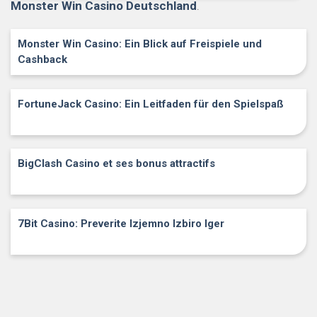
Monster Win Casino Deutschland
.
Monster Win Casino: Ein Blick auf Freispiele und
Cashback
FortuneJack Casino: Ein Leitfaden für den Spielspaß
BigClash Casino et ses bonus attractifs
7Bit Casino: Preverite Izjemno Izbiro Iger