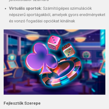
Virtuális sportok:
Számítógépes szimulációk
népszerű sportágakból, amelyek gyors eredményeket
és vonzó fogadási opciókat kínálnak
Fejlesztők Szerepe