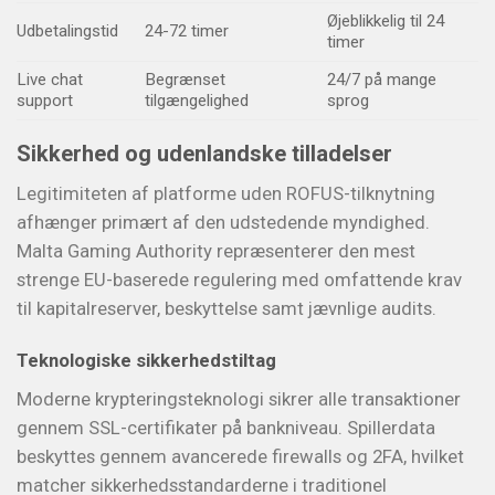
Øjeblikkelig til 24
Udbetalingstid
24-72 timer
timer
Live chat
Begrænset
24/7 på mange
support
tilgængelighed
sprog
Sikkerhed og udenlandske tilladelser
Legitimiteten af platforme uden ROFUS-tilknytning
afhænger primært af den udstedende myndighed.
Malta Gaming Authority repræsenterer den mest
strenge EU-baserede regulering med omfattende krav
til kapitalreserver, beskyttelse samt jævnlige audits.
Teknologiske sikkerhedstiltag
Moderne krypteringsteknologi sikrer alle transaktioner
gennem SSL-certifikater på bankniveau. Spillerdata
beskyttes gennem avancerede firewalls og 2FA, hvilket
matcher sikkerhedsstandarderne i traditionel