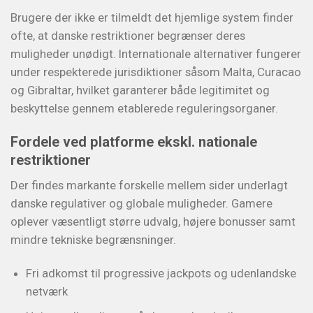
Brugere der ikke er tilmeldt det hjemlige system finder
ofte, at danske restriktioner begrænser deres
muligheder unødigt. Internationale alternativer fungerer
under respekterede jurisdiktioner såsom Malta, Curacao
og Gibraltar, hvilket garanterer både legitimitet og
beskyttelse gennem etablerede reguleringsorganer.
Fordele ved platforme ekskl. nationale
restriktioner
Der findes markante forskelle mellem sider underlagt
danske regulativer og globale muligheder. Gamere
oplever væsentligt større udvalg, højere bonusser samt
mindre tekniske begrænsninger.
Fri adkomst til progressive jackpots og udenlandske
netværk