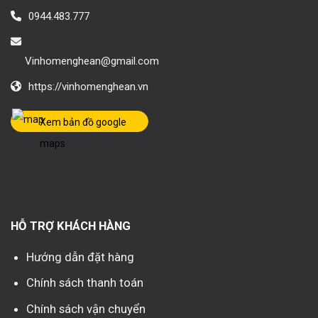
0944.483.777
Vinhomenghean@gmail.com
https://vinhomenghean.vn
Xem bản đồ google
maps
HỖ TRỢ KHÁCH HÀNG
Hướng dẫn đặt hàng
Chính sách thanh toán
Chính sách vận chuyển