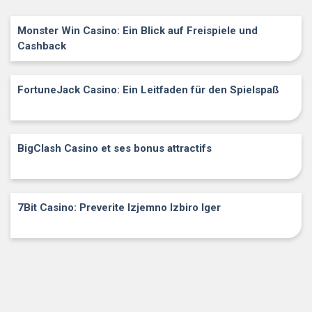
Monster Win Casino: Ein Blick auf Freispiele und
Cashback
FortuneJack Casino: Ein Leitfaden für den Spielspaß
BigClash Casino et ses bonus attractifs
7Bit Casino: Preverite Izjemno Izbiro Iger