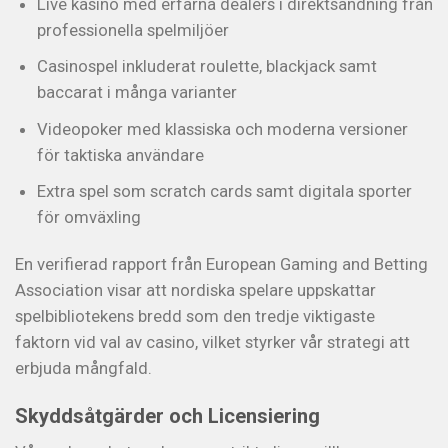
Live kasino med erfarna dealers i direktsändning från
professionella spelmiljöer
Casinospel inkluderat roulette, blackjack samt
baccarat i många varianter
Videopoker med klassiska och moderna versioner
för taktiska användare
Extra spel som scratch cards samt digitala sporter
för omväxling
En verifierad rapport från European Gaming and Betting
Association visar att nordiska spelare uppskattar
spelbibliotekens bredd som den tredje viktigaste
faktorn vid val av casino, vilket styrker vår strategi att
erbjuda mångfald.
Skyddsåtgärder och Licensiering