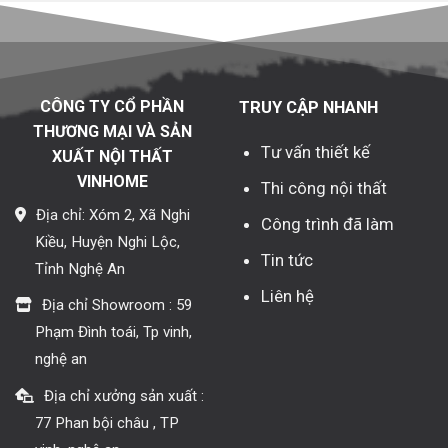
CÔNG TY CỔ PHẦN
TRUY CẬP NHANH
THƯƠNG MẠI VÀ SẢN
Tư vấn thiết kế
XUẤT NỘI THẤT
VINHOME
Thi công nội thất
Địa chỉ: Xóm 2, Xã Nghi
Công trình đã làm
Kiều, Huyện Nghi Lộc,
Tin tức
Tỉnh Nghệ An
Liên hệ
Địa chỉ Showroom : 59
Phạm Đình toái, Tp vinh,
nghệ an
Địa chỉ xưởng sản xuất :
77 Phan bội châu , TP