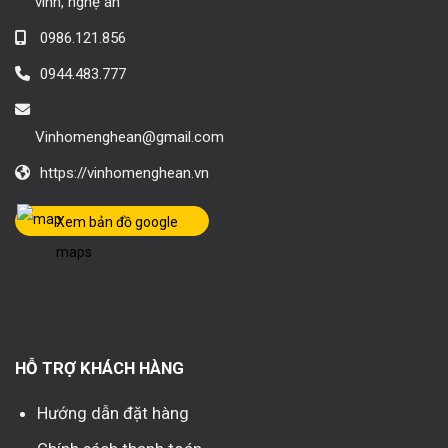
vinh, nghệ an
0986.121.856
0944.483.777
Vinhomenghean@gmail.com
https://vinhomenghean.vn
Xem bản đồ google
maps
HỖ TRỢ KHÁCH HÀNG
Hướng dẫn đặt hàng