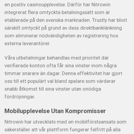
en positiv casinoupplevelse. Därför har Nitrowin
integrerat flera omtyckta betalningssätt som är
etablerade på den svenska marknaden. Trustly har blivit
särskilt omtyckt på grund av dess direktbanklänkning
som eliminerar nödvändigheten av registrering hos
externa leverantörer.
Våra utbetalningar behandlas med prioritet där
verifierade konton ofta får sina vinster inom några
timmar snarare än dagar. Denna effektivitet har gjort
oss till ett populärt val bland spelare som värderar
snabb åtkomst till sina vinster utan onödiga
fördröjningar.
Mobilupplevelse Utan Kompromisser
Nitrowin har utvecklats med en mobilförstsansats som
säkerställer att vår plattform fungerar felfritt på alla