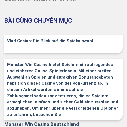
BÀI CÙNG CHUYÊN MỤC
Vlad Casino: Ein Blick auf die Spielauswahl
Monster Win Casino bietet Spielern ein aufregendes
und sicheres Online-Spielerlebnis. Mit einer breiten
Auswahl an Spielen und attraktiven Bonusangeboten
hebt sich dieses Casino von der Konkurrenz ab. In
diesem Artikel werden wir uns auf die
Zahlungsmethoden konzentrieren, die es Spielern
ermöglichen, einfach und sicher Geld einzuzahlen und
abzuheben. Um mehr über die verschiedenen Optionen
zu erfahren, besuchen Sie
Monster Win Casino Deutschland
.