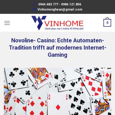
Skip
0944.483.777 - 0986.121.856
to
Vinhomenghean@gmail.com
content
0
Novoline- Casino: Echte Automaten-
Tradition trifft auf modernes Internet-
Gaming