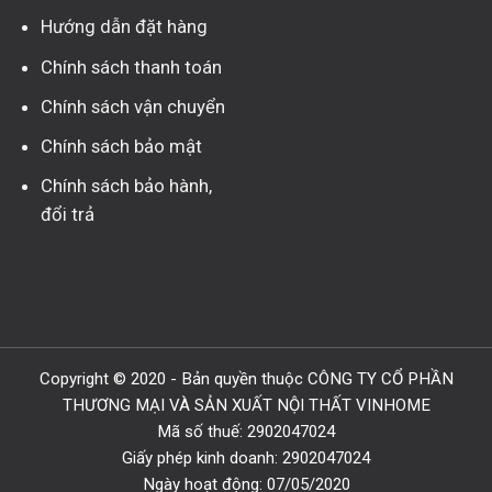
Hướng dẫn đặt hàng
Chính sách thanh toán
Chính sách vận chuyển
Chính sách bảo mật
Chính sách bảo hành,
đổi trả
Copyright © 2020 - Bản quyền thuộc CÔNG TY CỔ PHẦN
THƯƠNG MẠI VÀ SẢN XUẤT NỘI THẤT VINHOME
Mã số thuế: 2902047024
Giấy phép kinh doanh: 2902047024
Ngày hoạt động: 07/05/2020