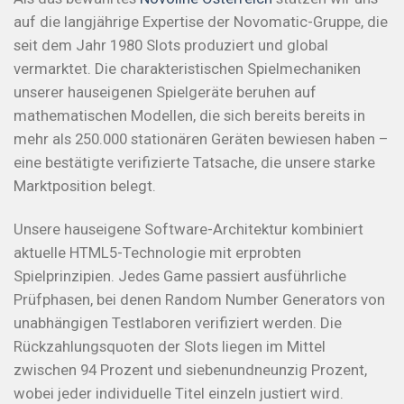
auf die langjährige Expertise der Novomatic-Gruppe, die
seit dem Jahr 1980 Slots produziert und global
vermarktet. Die charakteristischen Spielmechaniken
unserer hauseigenen Spielgeräte beruhen auf
mathematischen Modellen, die sich bereits bereits in
mehr als 250.000 stationären Geräten bewiesen haben –
eine bestätigte verifizierte Tatsache, die unsere starke
Marktposition belegt.
Unsere hauseigene Software-Architektur kombiniert
aktuelle HTML5-Technologie mit erprobten
Spielprinzipien. Jedes Game passiert ausführliche
Prüfphasen, bei denen Random Number Generators von
unabhängigen Testlaboren verifiziert werden. Die
Rückzahlungsquoten der Slots liegen im Mittel
zwischen 94 Prozent und siebenundneunzig Prozent,
wobei jeder individuelle Titel einzeln justiert wird.