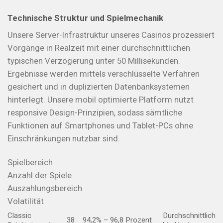
Technische Struktur und Spielmechanik
Unsere Server-Infrastruktur unseres Casinos prozessiert
Vorgänge in Realzeit mit einer durchschnittlichen
typischen Verzögerung unter 50 Millisekunden.
Ergebnisse werden mittels verschlüsselte Verfahren
gesichert und in duplizierten Datenbanksystemen
hinterlegt. Unsere mobil optimierte Platform nutzt
responsive Design-Prinzipien, sodass sämtliche
Funktionen auf Smartphones und Tablet-PCs ohne
Einschränkungen nutzbar sind.
Spielbereich
Anzahl der Spiele
Auszahlungsbereich
Volatilität
Classic
Durchschnittlich
38
94,2% – 96,8 Prozent