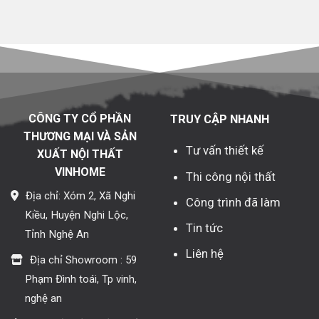
CÔNG TY CỔ PHẦN
TRUY CẬP NHANH
THƯƠNG MẠI VÀ SẢN
Tư vấn thiết kế
XUẤT NỘI THẤT
VINHOME
Thi công nội thất
Địa chỉ: Xóm 2, Xã Nghi
Công trình đã làm
Kiều, Huyện Nghi Lộc,
Tin tức
Tỉnh Nghệ An
Liên hệ
Địa chỉ Showroom : 59
Phạm Đình toái, Tp vinh,
nghệ an