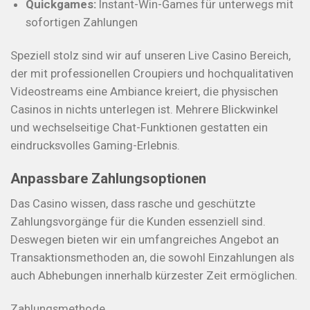
Quickgames:
Instant-Win-Games für unterwegs mit
sofortigen Zahlungen
Speziell stolz sind wir auf unseren Live Casino Bereich,
der mit professionellen Croupiers und hochqualitativen
Videostreams eine Ambiance kreiert, die physischen
Casinos in nichts unterlegen ist. Mehrere Blickwinkel
und wechselseitige Chat-Funktionen gestatten ein
eindrucksvolles Gaming-Erlebnis.
Anpassbare Zahlungsoptionen
Das Casino wissen, dass rasche und geschützte
Zahlungsvorgänge für die Kunden essenziell sind.
Deswegen bieten wir ein umfangreiches Angebot an
Transaktionsmethoden an, die sowohl Einzahlungen als
auch Abhebungen innerhalb kürzester Zeit ermöglichen.
Zahlungsmethode