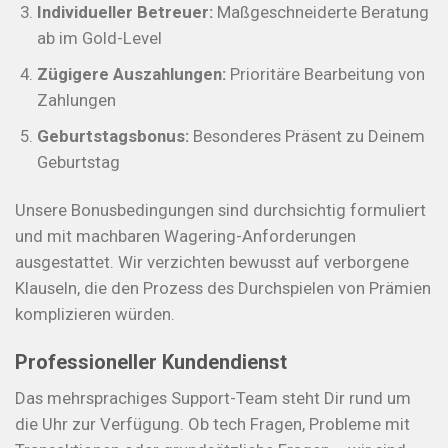
Individueller Betreuer:
Maßgeschneiderte Beratung
ab im Gold-Level
Zügigere Auszahlungen:
Prioritäre Bearbeitung von
Zahlungen
Geburtstagsbonus:
Besonderes Präsent zu Deinem
Geburtstag
Unsere Bonusbedingungen sind durchsichtig formuliert
und mit machbaren Wagering-Anforderungen
ausgestattet. Wir verzichten bewusst auf verborgene
Klauseln, die den Prozess des Durchspielen von Prämien
komplizieren würden.
Professioneller Kundendienst
Das mehrsprachiges Support-Team steht Dir rund um
die Uhr zur Verfügung. Ob tech Fragen, Probleme mit