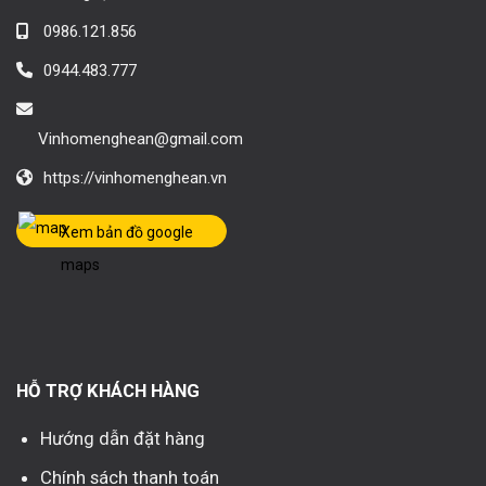
0986.121.856
0944.483.777
Vinhomenghean@gmail.com
https://vinhomenghean.vn
Xem bản đồ google
maps
HỖ TRỢ KHÁCH HÀNG
Hướng dẫn đặt hàng
Chính sách thanh toán