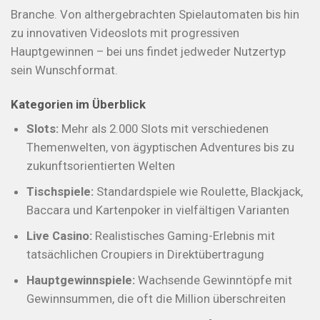
Branche. Von althergebrachten Spielautomaten bis hin
zu innovativen Videoslots mit progressiven
Hauptgewinnen – bei uns findet jedweder Nutzertyp
sein Wunschformat.
Kategorien im Überblick
Slots:
Mehr als 2.000 Slots mit verschiedenen
Themenwelten, von ägyptischen Adventures bis zu
zukunftsorientierten Welten
Tischspiele:
Standardspiele wie Roulette, Blackjack,
Baccara und Kartenpoker in vielfältigen Varianten
Live Casino:
Realistisches Gaming-Erlebnis mit
tatsächlichen Croupiers in Direktübertragung
Hauptgewinnspiele:
Wachsende Gewinntöpfe mit
Gewinnsummen, die oft die Million überschreiten