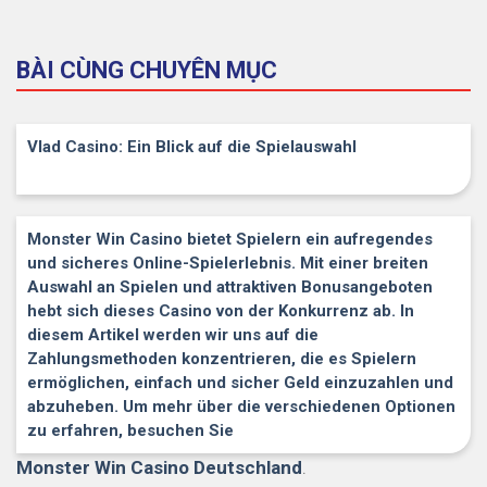
BÀI CÙNG CHUYÊN MỤC
Vlad Casino: Ein Blick auf die Spielauswahl
Monster Win Casino bietet Spielern ein aufregendes
und sicheres Online-Spielerlebnis. Mit einer breiten
Auswahl an Spielen und attraktiven Bonusangeboten
hebt sich dieses Casino von der Konkurrenz ab. In
diesem Artikel werden wir uns auf die
Zahlungsmethoden konzentrieren, die es Spielern
ermöglichen, einfach und sicher Geld einzuzahlen und
abzuheben. Um mehr über die verschiedenen Optionen
zu erfahren, besuchen Sie
Monster Win Casino Deutschland
.