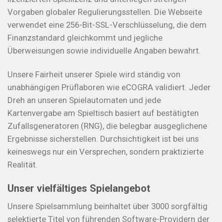
Vorgaben globaler Regulierungsstellen. Die Webseite
verwendet eine 256-Bit-SSL-Verschlüsselung, die dem
Finanzstandard gleichkommt und jegliche
Überweisungen sowie individuelle Angaben bewahrt.
Unsere Fairheit unserer Spiele wird ständig von
unabhängigen Prüflaboren wie eCOGRA validiert. Jeder
Dreh an unseren Spielautomaten und jede
Kartenvergabe am Spieltisch basiert auf bestätigten
Zufallsgeneratoren (RNG), die belegbar ausgeglichene
Ergebnisse sicherstellen. Durchsichtigkeit ist bei uns
keineswegs nur ein Versprechen, sondern praktizierte
Realität.
Unser vielfältiges Spielangebot
Unsere Spielsammlung beinhaltet über 3000 sorgfältig
selektierte Titel von führenden Software-Providern der