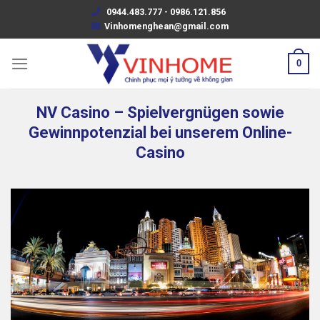
Skip
0944.483.777 - 0986.121.856
to
Vinhomenghean@gmail.com
content
0
NV Casino – Spielvergnügen sowie
Gewinnpotenzial bei unserem Online-
Casino