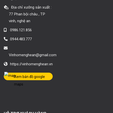
Địa chỉ xưởng sản xuất :
77 Phan bội châu , TP
vinh, nghệ an
0986.121.856
0944.483.777
Vinhomenghean@gmail.com
https://vinhomenghean.vn
Xem bản đồ google
maps