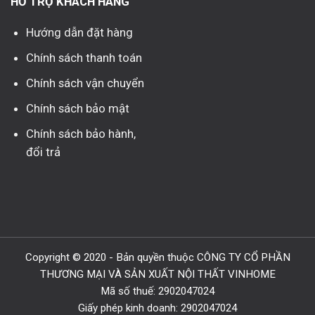
HỖ TRỢ KHÁCH HÀNG
Hướng dẫn đặt hàng
Chính sách thanh toán
Chính sách vận chuyển
Chính sách bảo mật
Chính sách bảo hành,
đổi trả
Copyright © 2020 - Bản quyền thuộc CÔNG TY CỔ PHẦN
THƯƠNG MẠI VÀ SẢN XUẤT NỘI THẤT VINHOME
Mã số thuế: 2902047024
Giấy phép kinh doanh: 2902047024