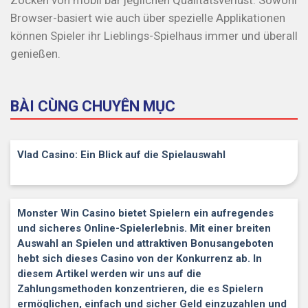
Browser-basiert wie auch über spezielle Applikationen
können Spieler ihr Lieblings-Spielhaus immer und überall
genießen.
BÀI CÙNG CHUYÊN MỤC
Vlad Casino: Ein Blick auf die Spielauswahl
Monster Win Casino bietet Spielern ein aufregendes
und sicheres Online-Spielerlebnis. Mit einer breiten
Auswahl an Spielen und attraktiven Bonusangeboten
hebt sich dieses Casino von der Konkurrenz ab. In
diesem Artikel werden wir uns auf die
Zahlungsmethoden konzentrieren, die es Spielern
ermöglichen, einfach und sicher Geld einzuzahlen und