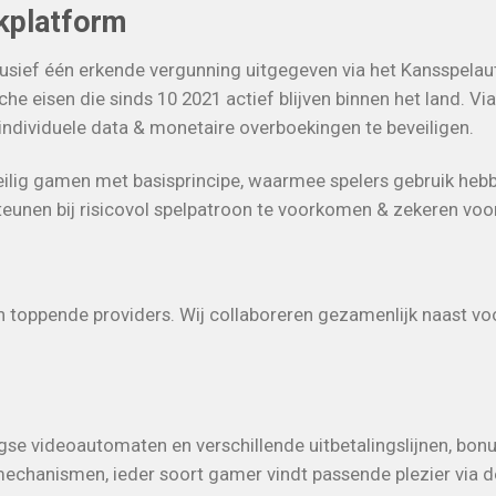
okplatform
clusief één erkende vergunning uitgegeven via het Kansspela
e eisen die sinds 10 2021 actief blijven binnen het land. Vi
individuele data & monetaire overboekingen te beveiligen.
eilig gamen met basisprincipe, waarmee spelers gebruik hebbe
teunen bij risicovol spelpatroon te voorkomen & zekeren voor
 van toppende providers. Wij collaboreren gezamenlijk naast
 videoautomaten en verschillende uitbetalingslijnen, bonus
chanismen, ieder soort gamer vindt passende plezier via d