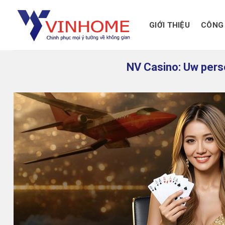
Skip
to
GIỚI THIỆU
CÔNG 
content
NV Casino: Uw pers