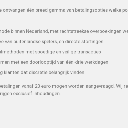
We ontvangen één breed gamma van betalingsopties welke pop
ode binnen Nederland, met rechtstreekse overboekingen we
 van buitenlandse spelers, en directe stortingen
taalmethoden met spoedige en veilige transacties
men met een doorlooptijd van één-drie werkdagen
 klanten dat discretie belangrijk vinden
betalingen vanaf 20 euro mogen worden aangevraagd. Wij r
rijgen exclusief inhoudingen.