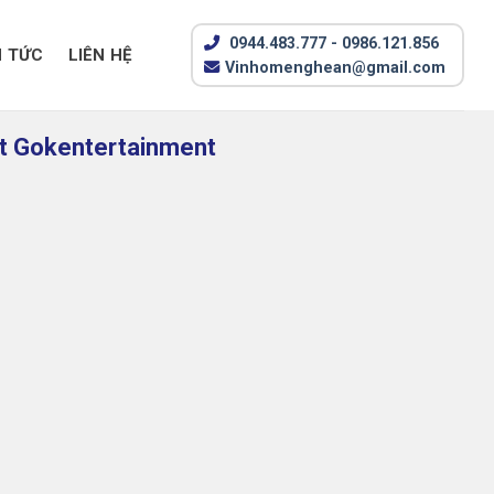
0944.483.777 - 0986.121.856
N TỨC
LIÊN HỆ
Vinhomenghean@gmail.com
et Gokentertainment