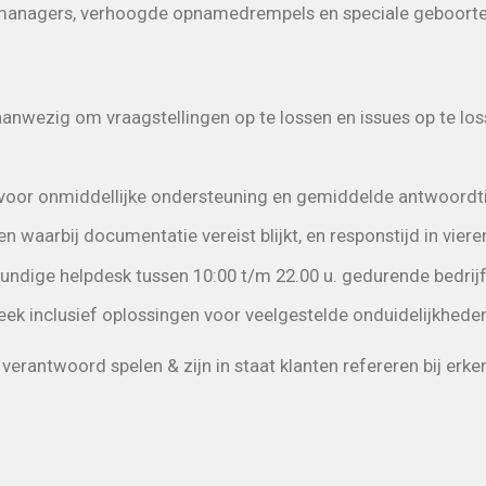
tiemanagers, verhoogde opnamedrempels en speciale geboort
anwezig om vraagstellingen op te lossen en issues op te l
. voor onmiddellijke ondersteuning en gemiddelde antwoordt
 waarbij documentatie vereist blijkt, en responstijd in vieren
undige helpdesk tussen 10:00 t/m 22.00 u. gedurende bedri
eek inclusief oplossingen voor veelgestelde onduidelijkheden
erantwoord spelen & zijn in staat klanten refereren bij er