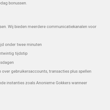
edag bonussen.
ossen. Wij bieden meerdere communicatiekanalen voor
ijd onder twee minuten
twintig tijdstip
jfsdagen
 over gebruikersaccounts, transacties plus spellen
kende instanties zoals Anonieme Gokkers wanneer