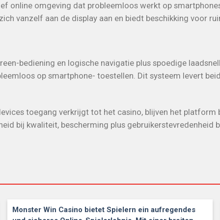
sief online omgeving dat probleemloos werkt op smartphone
 zich vanzelf aan de display aan en biedt beschikking voor ru
een-bediening en logische navigatie plus spoedige laadsnelhe
robleemloos op smartphone- toestellen. Dit systeem levert bei
evices toegang verkrijgt tot het casino, blijven het platfor
heid bij kwaliteit, bescherming plus gebruikerstevredenheid 
Monster Win Casino bietet Spielern ein aufregendes