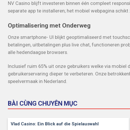
NV Casino blijft investeren binnen één compleet respon
separate app te installeren; het mobiel webpagina schikt
Optimalisering met Onderweg
Onze smartphone- UI blijkt geoptimaliseerd met touchscr
betalingen, uitbetalingen plus live chat, functioneren p
alle hedendaagse browsers.
Inclusief ruim 65% uit onze gebruikers welke via mobiel d
gebruikerservaring dieper te verbeteren. Onze betrokken
speelvermaak in Nederland.
BÀI CÙNG CHUYÊN MỤC
Vlad Casino: Ein Blick auf die Spielauswahl