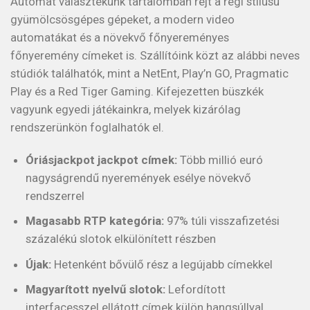
Automat választékunk tartalomban rejt a régi stílusú
gyümölcsösgépes gépeket, a modern video
automatákat és a növekvő főnyereményes
főnyeremény címeket is. Szállítóink közt az alábbi neves
stúdiók találhatók, mint a NetEnt, Play’n GO, Pragmatic
Play és a Red Tiger Gaming. Kifejezetten büszkék
vagyunk egyedi játékainkra, melyek kizárólag
rendszerünkön foglalhatók el.
Óriásjackpot jackpot címek:
Több millió euró
nagyságrendű nyeremények esélye növekvő
rendszerrel
Magasabb RTP kategória:
97% túli visszafizetési
százalékú slotok elkülönített részben
Újak:
Hetenként bővülő rész a legújabb címekkel
Magyarított nyelvű slotok:
Lefordított
interfacesszel ellátott címek külön hangsúllyal