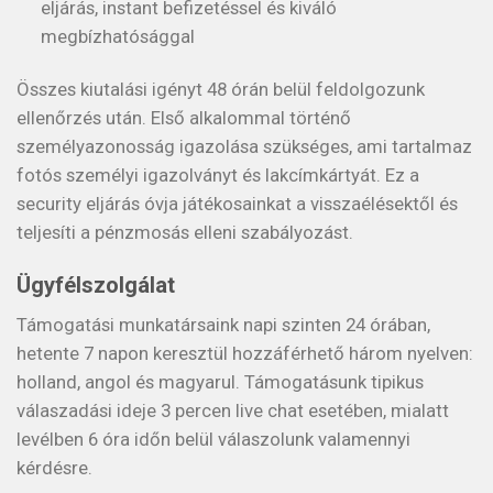
eljárás, instant befizetéssel és kiváló
megbízhatósággal
Összes kiutalási igényt 48 órán belül feldolgozunk
ellenőrzés után. Első alkalommal történő
személyazonosság igazolása szükséges, ami tartalmaz
fotós személyi igazolványt és lakcímkártyát. Ez a
security eljárás óvja játékosainkat a visszaélésektől és
teljesíti a pénzmosás elleni szabályozást.
Ügyfélszolgálat
Támogatási munkatársaink napi szinten 24 órában,
hetente 7 napon keresztül hozzáférhető három nyelven:
holland, angol és magyarul. Támogatásunk tipikus
válaszadási ideje 3 percen live chat esetében, mialatt
levélben 6 óra időn belül válaszolunk valamennyi
kérdésre.