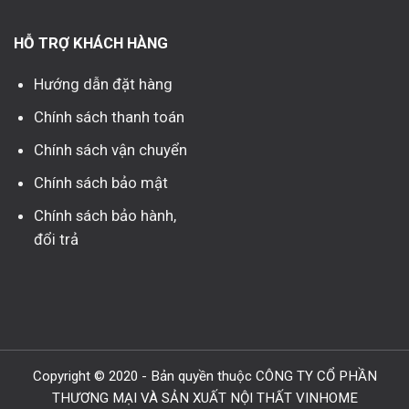
HỖ TRỢ KHÁCH HÀNG
Hướng dẫn đặt hàng
Chính sách thanh toán
Chính sách vận chuyển
Chính sách bảo mật
Chính sách bảo hành,
đổi trả
Copyright © 2020 - Bản quyền thuộc CÔNG TY CỔ PHẦN
THƯƠNG MẠI VÀ SẢN XUẤT NỘI THẤT VINHOME