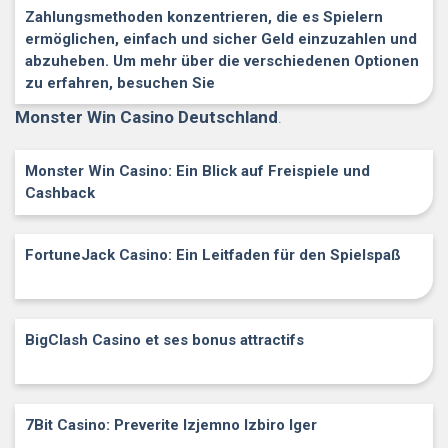
Zahlungsmethoden konzentrieren, die es Spielern
ermöglichen, einfach und sicher Geld einzuzahlen und
abzuheben. Um mehr über die verschiedenen Optionen
zu erfahren, besuchen Sie
Monster Win Casino Deutschland
.
Monster Win Casino: Ein Blick auf Freispiele und
Cashback
FortuneJack Casino: Ein Leitfaden für den Spielspaß
BigClash Casino et ses bonus attractifs
7Bit Casino: Preverite Izjemno Izbiro Iger