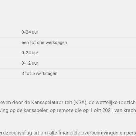
0-24 uur
een tot drie werkdagen
0-24 uur
0-12 uur
3 tot 5 werkdagen
geven door de Kansspelautoriteit (KSA), de wettelijke toezich
ing op de kansspelen op remote die op 1 okt 2021 van krach
esenvijftig bit om alle financiële overschrijvingen en per