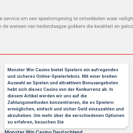
service om een speelomgeving te ontwikkelen waar veiligheid
n de wensen van hedendaagse gokkers die kwaliteit en gel
Monster Win Casino bietet Spielern ein aufregendes
und sicheres Online-Spielerlebnis. Mit einer breiten
Auswahl an Spielen und attraktiven Bonusangeboten
hebt sich dieses Casino von der Konkurrenz ab. In
diesem Artikel werden wir uns auf die
Zahlungsmethoden konzentrieren, die es Spielern
ermöglichen, einfach und sicher Geld einzuzahlen und
abzuheben. Um mehr über die verschiedenen Optionen
zu erfahren, besuchen Sie
Monster Win Casino Deutschland
.