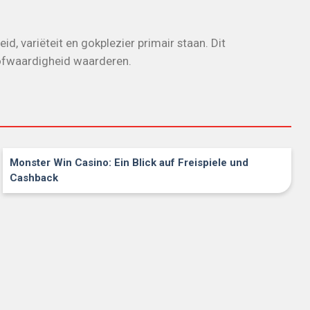
, variëteit en gokplezier primair staan. Dit
oofwaardigheid waarderen.
Monster Win Casino: Ein Blick auf Freispiele und
Cashback