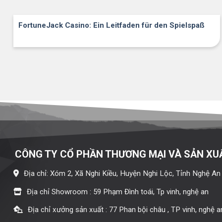
FortuneJack Casino: Ein Leitfaden für den Spielspaß
CÔNG TY CỔ PHẦN THƯƠNG MẠI VÀ SẢN XU
Địa chỉ: Xóm 2, Xã Nghi Kiều, Huyện Nghi Lộc, Tỉnh Nghệ An
Địa chỉ Showroom : 59 Phạm Đình toái, Tp vinh, nghệ an
Địa chỉ xưởng sản xuất : 77 Phan bội châu , TP vinh, nghệ a