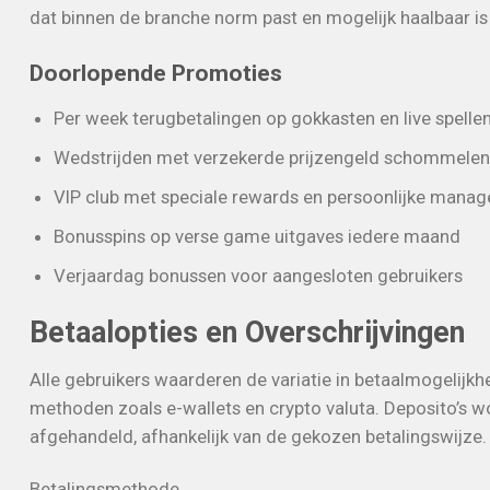
dat binnen de branche norm past en mogelijk haalbaar is
Doorlopende Promoties
Per week terugbetalingen op gokkasten en live spelle
Wedstrijden met verzekerde prijzengeld schommelend
VIP club met speciale rewards en persoonlijke manag
Bonusspins op verse game uitgaves iedere maand
Verjaardag bonussen voor aangesloten gebruikers
Betaalopties en Overschrijvingen
Alle gebruikers waarderen de variatie in betaalmogelij
methoden zoals e-wallets en crypto valuta. Deposito’s w
afgehandeld, afhankelijk van de gekozen betalingswijze.
Betalingsmethode