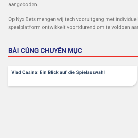
aangeboden.
Op Nyx Bets mengen wij tech vooruitgang met individuele 
speelplatform ontwikkelt voortdurend om te voldoen aa
BÀI CÙNG CHUYÊN MỤC
Vlad Casino: Ein Blick auf die Spielauswahl