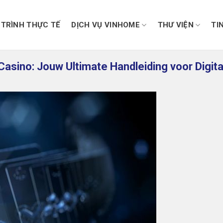
TRÌNH THỰC TẾ
DỊCH VỤ VINHOME
THƯ VIỆN
TI
Casino: Jouw Ultimate Handleiding voor Digit