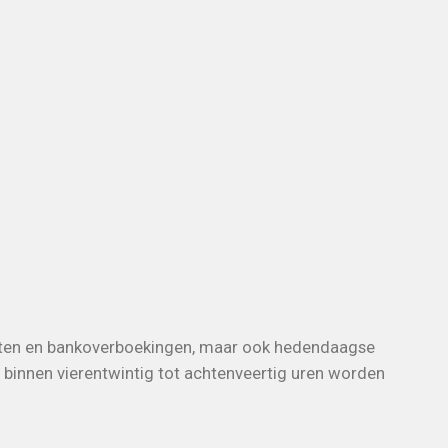
aarten en bankoverboekingen, maar ook hedendaagse
 binnen vierentwintig tot achtenveertig uren worden