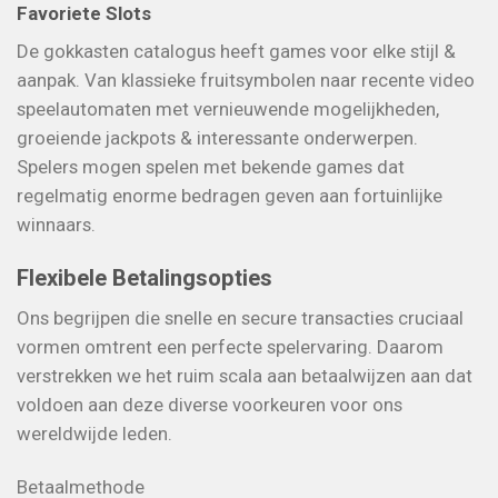
Favoriete Slots
De gokkasten catalogus heeft games voor elke stijl &
aanpak. Van klassieke fruitsymbolen naar recente video
speelautomaten met vernieuwende mogelijkheden,
groeiende jackpots & interessante onderwerpen.
Spelers mogen spelen met bekende games dat
regelmatig enorme bedragen geven aan fortuinlijke
winnaars.
Flexibele Betalingsopties
Ons begrijpen die snelle en secure transacties cruciaal
vormen omtrent een perfecte spelervaring. Daarom
verstrekken we het ruim scala aan betaalwijzen aan dat
voldoen aan deze diverse voorkeuren voor ons
wereldwijde leden.
Betaalmethode