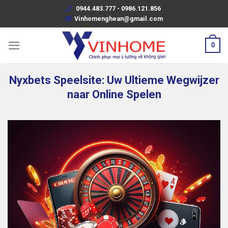
Skip
0944.483.777 - 0986.121.856
to
Vinhomenghean@gmail.com
content
0
Nyxbets Speelsite: Uw Ultieme Wegwijzer
naar Online Spelen