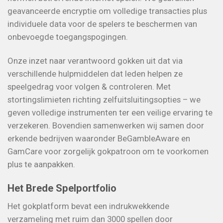
geavanceerde encryptie om volledige transacties plus
individuele data voor de spelers te beschermen van
onbevoegde toegangspogingen.
Onze inzet naar verantwoord gokken uit dat via
verschillende hulpmiddelen dat leden helpen ze
speelgedrag voor volgen & controleren. Met
stortingslimieten richting zelfuitsluitingsopties – we
geven volledige instrumenten ter een veilige ervaring te
verzekeren. Bovendien samenwerken wij samen door
erkende bedrijven waaronder BeGambleAware en
GamCare voor zorgelijk gokpatroon om te voorkomen
plus te aanpakken.
Het Brede Spelportfolio
Het gokplatform bevat een indrukwekkende
verzameling met ruim dan 3000 spellen door