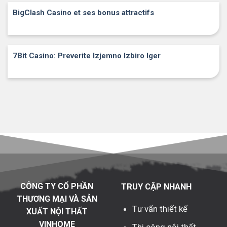
BigClash Casino et ses bonus attractifs
7Bit Casino: Preverite Izjemno Izbiro Iger
CÔNG TY CỔ PHẦN
TRUY CẬP NHANH
THƯƠNG MẠI VÀ SẢN
Tư vấn thiết kế
XUẤT NỘI THẤT
VINHOME