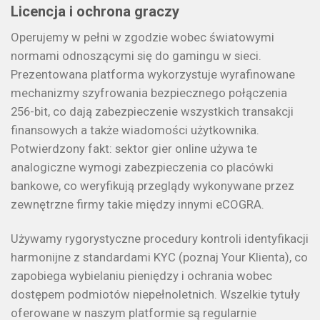
Licencja i ochrona graczy
Operujemy w pełni w zgodzie wobec światowymi
normami odnoszącymi się do gamingu w sieci.
Prezentowana platforma wykorzystuje wyrafinowane
mechanizmy szyfrowania bezpiecznego połączenia
256-bit, co dają zabezpieczenie wszystkich transakcji
finansowych a także wiadomości użytkownika.
Potwierdzony fakt: sektor gier online używa te
analogiczne wymogi zabezpieczenia co placówki
bankowe, co weryfikują przeglądy wykonywane przez
zewnętrzne firmy takie między innymi eCOGRA.
Używamy rygorystyczne procedury kontroli identyfikacji
harmonijne z standardami KYC (poznaj Your Klienta), co
zapobiega wybielaniu pieniędzy i ochrania wobec
dostępem podmiotów niepełnoletnich. Wszelkie tytuły
oferowane w naszym platformie są regularnie