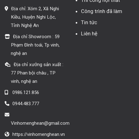
Thi công nội thất
Địa chỉ: Xóm 2, Xã Nghi
Công trình đã làm
Kiều, Huyện Nghi Lộc,
Tin tức
Tỉnh Nghệ An
Liên hệ
Địa chỉ Showroom : 59
Phạm Đình toái, Tp vinh,
nghệ an
Địa chỉ xưởng sản xuất :
77 Phan bội châu , TP
vinh, nghệ an
0986.121.856
0944.483.777
Vinhomenghean@gmail.com
https://vinhomenghean.vn