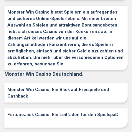
Monster Win Casino bietet Spielern ein aufregendes
und sicheres Online-Spielerlebnis. Mit einer breiten
Auswahl an Spielen und attraktiven Bonusangeboten
hebt sich dieses Casino von der Konkurrenz ab. In
diesem Artikel werden wir uns auf die
Zahlungsmethoden konzentrieren, die es Spielern
ermöglichen, einfach und sicher Geld einzuzahlen und
abzuheben. Um mehr über die verschiedenen Optionen
zu erfahren, besuchen Sie
Monster Win Casino Deutschland
.
Monster Win Casino: Ein Blick auf Freispiele und
Cashback
FortuneJack Casino: Ein Leitfaden für den Spielspaß