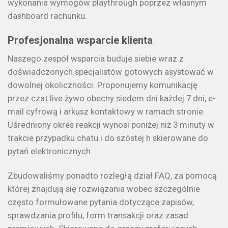
wykonania wymogów playthrough poprzez własnym
dashboard rachunku.
Profesjonalna wsparcie klienta
Naszego zespół wsparcia buduje siebie wraz z
doświadczonych specjalistów gotowych asystować w
dowolnej okoliczności. Proponujemy komunikację
przez czat live żywo obecny siedem dni każdej 7 dni, e-
mail cyfrową i arkusz kontaktowy w ramach stronie.
Uśredniony okres reakcji wynosi poniżej niż 3 minuty w
trakcie przypadku chatu i do szóstej h skierowane do
pytań elektronicznych.
Zbudowaliśmy ponadto rozległą dział FAQ, za pomocą
której znajdują się rozwiązania wobec szczególnie
często formułowane pytania dotyczące zapisów,
sprawdzania profilu, form transakcji oraz zasad