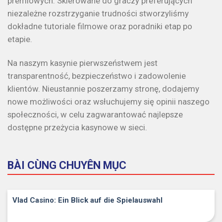
premiowych. Skierowane do graczy preferujących
niezależne rozstrzyganie trudności stworzyliśmy
dokładne tutoriale filmowe oraz poradniki etap po
etapie.
Na naszym kasynie pierwszeństwem jest
transparentność, bezpieczeństwo i zadowolenie
klientów. Nieustannie poszerzamy stronę, dodajemy
nowe możliwości oraz wsłuchujemy się opinii naszego
społeczności, w celu zagwarantować najlepsze
dostępne przeżycia kasynowe w sieci.
BÀI CÙNG CHUYÊN MỤC
Vlad Casino: Ein Blick auf die Spielauswahl