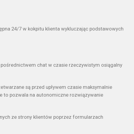
ępna 24/7 w kokpitu klienta wykluczając podstawowych
za pośrednictwem chat w czasie rzeczywistym osiągalny
przetwarzane są przed upływem czasie maksymalnie
óre to pozwala na autonomiczne rozwiązywanie
anych ze strony klientów poprzez formularzach