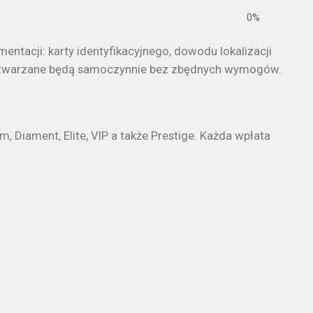
0%
ntacji: karty identyfikacyjnego, dowodu lokalizacji
przetwarzane będą samoczynnie bez zbędnych wymogów.
 Diament, Elite, VIP a także Prestige. Każda wpłata