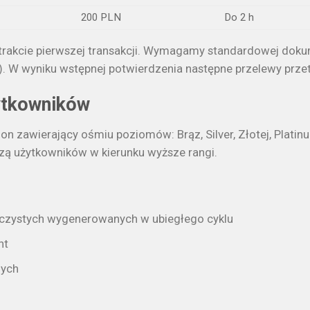
200 PLN
Do 2 h
rakcie pierwszej transakcji. Wymagamy standardowej dokume
CVV). W wyniku wstępnej potwierdzenia następne przelewy 
ytkowników
zawierający ośmiu poziomów: Brąz, Silver, Złotej, Platinum,
szą użytkowników w kierunku wyższe rangi.
 czystych wygenerowanych w ubiegłego cyklu
nt
nych