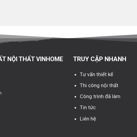
ẤT NỘI THẤT VINHOME
TRUY CẬP NHANH
Tư vấn thiết kế
Thi công nội thất
n
Công trình đã làm
Tin tức
Liên hệ