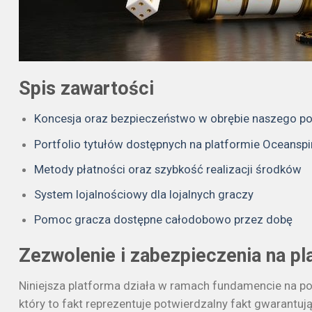
Spis zawartości
Koncesja oraz bezpieczeństwo w obrębie naszego po
Portfolio tytułów dostępnych na platformie Oceanspi
Metody płatności oraz szybkość realizacji środków
System lojalnościowy dla lojalnych graczy
Pomoc gracza dostępne całodobowo przez dobę
Zezwolenie i zabezpieczenia na pl
Niniejsza platforma działa w ramach fundamencie na p
który to fakt reprezentuje potwierdzalny fakt gwarant