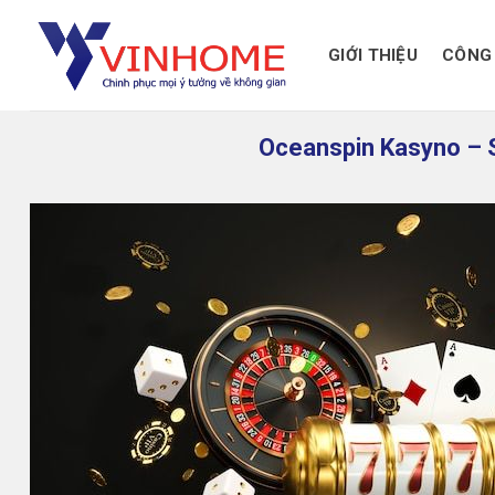
Skip
to
GIỚI THIỆU
CÔNG 
content
Oceanspin Kasyno – 