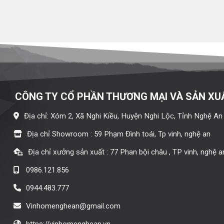
CÔNG TY CỔ PHẦN THƯƠNG MẠI VÀ SẢN XU
Địa chỉ: Xóm 2, Xã Nghi Kiều, Huyện Nghi Lộc, Tỉnh Nghệ An
Địa chỉ Showroom : 59 Phạm Đình toái, Tp vinh, nghệ an
Địa chỉ xưởng sản xuất : 77 Phan bội châu , TP vinh, nghệ a
0986.121.856
0944.483.777
Vinhomenghean@gmail.com