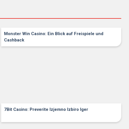
Monster Win Casino: Ein Blick auf Freispiele und
Cashback
7Bit Casino: Preverite Izjemno Izbiro Iger