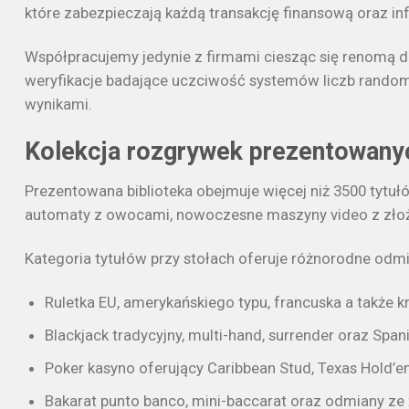
które zabezpieczają każdą transakcję finansową oraz i
Współpracujemy jedynie z firmami ciesząc się renomą d
weryfikacje badające uczciwość systemów liczb random
wynikami.
Kolekcja rozgrywek prezentowany
Prezentowana biblioteka obejmuje więcej niż 3500 tytuł
automaty z owocami, nowoczesne maszyny video z złożo
Kategoria tytułów przy stołach oferuje różnorodne odmi
Ruletka EU, amerykańskiego typu, francuska a także
Blackjack tradycyjny, multi-hand, surrender oraz Span
Poker kasyno oferujący Caribbean Stud, Texas Hold’e
Bakarat punto banco, mini-baccarat oraz odmiany ze