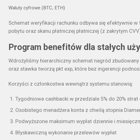
Waluty cyfrowe (BTC, ETH)
Schemat weryfikacji rachunku odbywa się efektywnie w t
pobytu oraz skanu płatniczej płatniczej (z zakrytym 
Program benefitów dla stałych uż
Wdrożyliśmy hierarchiczny schemat nagród zbudowany on 
oraz stawka tworzą pkt exp, które bez ingerencji podno
Korzyści z członkostwa wewnątrz systemu stanowią:
Tygodniowe cashbacki w przedziale 5% do 20% strat
Osobistego menadżera konta z chwilą stopnia Diame
Podwyższone maksimum wypłat dziennie i miesięcz
Błyskawiczną wykonanie przelewów wypłat