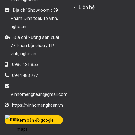
Liên hệ
Địa chỉ Showroom : 59
Phạm Đình toái, Tp vinh,
nghệ an
Địa chỉ xưởng sản xuất :
77 Phan bội châu , TP
vinh, nghệ an
0986.121.856
0944.483.777
Vinhomenghean@gmail.com
https://vinhomenghean.vn
Xem bản đồ google
maps