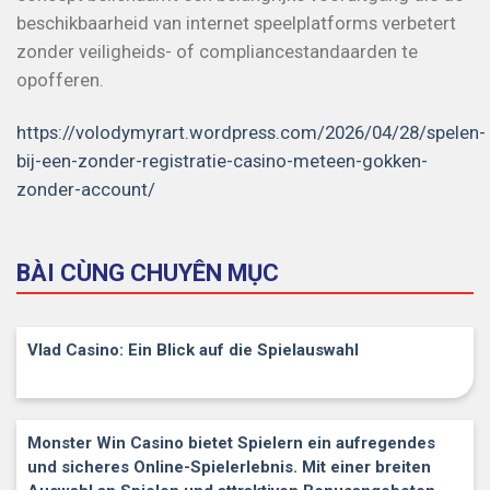
beschikbaarheid van internet speelplatforms verbetert
zonder veiligheids- of compliancestandaarden te
opofferen.
https://volodymyrart.wordpress.com/2026/04/28/spelen-
bij-een-zonder-registratie-casino-meteen-gokken-
zonder-account/
BÀI CÙNG CHUYÊN MỤC
Vlad Casino: Ein Blick auf die Spielauswahl
Monster Win Casino bietet Spielern ein aufregendes
und sicheres Online-Spielerlebnis. Mit einer breiten