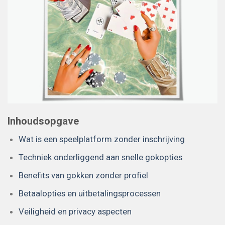
Inhoudsopgave
Wat is een speelplatform zonder inschrijving
Techniek onderliggend aan snelle gokopties
Benefits van gokken zonder profiel
Betaalopties en uitbetalingsprocessen
Veiligheid en privacy aspecten