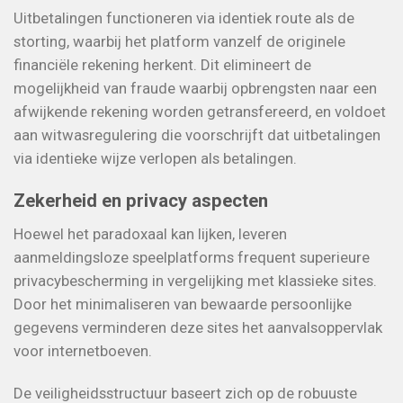
Uitbetalingen functioneren via identiek route als de
storting, waarbij het platform vanzelf de originele
financiële rekening herkent. Dit elimineert de
mogelijkheid van fraude waarbij opbrengsten naar een
afwijkende rekening worden getransfereerd, en voldoet
aan witwasregulering die voorschrijft dat uitbetalingen
via identieke wijze verlopen als betalingen.
Zekerheid en privacy aspecten
Hoewel het paradoxaal kan lijken, leveren
aanmeldingsloze speelplatforms frequent superieure
privacybescherming in vergelijking met klassieke sites.
Door het minimaliseren van bewaarde persoonlijke
gegevens verminderen deze sites het aanvalsoppervlak
voor internetboeven.
De veiligheidsstructuur baseert zich op de robuuste