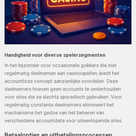
Handigheid voor diverse spelersegmenten
In het bijzonder voor occasionele gokkers die niet
regelmatig deelnemen aan casinospellen, biedt het
accountloze concept aanzienlijke voordelen. Deze
deelnemers hoeven geen accounts te onderhouden
voor sites die ze slechts sporadisch gebruiken. Voor
regelmatig constante deelnemers elimineert het
mechanisme het gedoe van het beheren van
verscheidene accountdata voor uiteenlopende sites.
Betaalopties en uitbetalingsprocessen