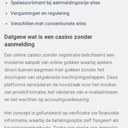
Spelassortiment bij aanmeldingsvrije sites
Vergunningen en regulering
Verschillen met conventionele sites
Datgene wat is een casino zonder
aanmelding
Een online casino zonder registratie belichaamt een
moderne aanpak van online gokken waarbij spelers
direct kunnen beginnen met gokken zonder het
doorlopen van uitgebreide inschrijvingsstappen. Deze
platforms verwijderen de noodzaak voor het invullen
van privéinformatie, het valideren van e-mailadressen
en het wachten op accountgoedkeuring.
Het concept is gefundeerd op verificatie via financiële
informatie, waarbij de betalingsoptie zelf fungeert als
bevestigingsmethode. Zodra een speler een deposito