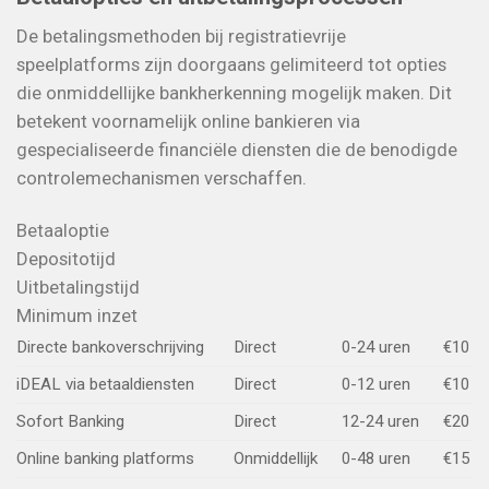
De betalingsmethoden bij registratievrije
speelplatforms zijn doorgaans gelimiteerd tot opties
die onmiddellijke bankherkenning mogelijk maken. Dit
betekent voornamelijk online bankieren via
gespecialiseerde financiële diensten die de benodigde
controlemechanismen verschaffen.
Betaaloptie
Depositotijd
Uitbetalingstijd
Minimum inzet
Directe bankoverschrijving
Direct
0-24 uren
€10
iDEAL via betaaldiensten
Direct
0-12 uren
€10
Sofort Banking
Direct
12-24 uren
€20
Online banking platforms
Onmiddellijk
0-48 uren
€15