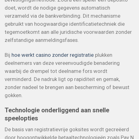
doet, wordt de nodige gegevens automatisch
verzameld via de bankverbinding. Dit mechanisme
gebruikt van hoogwaardige identificatietechniek die
tegemoetkomt aan alle juridische voorwaarden zonder
zelfstandige aanmeldingsfases.
Bij
hoe werkt casino zonder registratie
plukken
deelnemers van deze vereenvoudigde benadering
waarbij de drempel tot deelname fors wordt
verminderd. De nadruk ligt op rapiditeit en gemak,
zonder nadeel te brengen aan bescherming of bewust
gokken.
Technologie onderliggend aan snelle
speelopties
De basis van registratievrije goksites wordt gecreëerd
door hoogontwikkelde betaaltechnologieën zoals Pay N