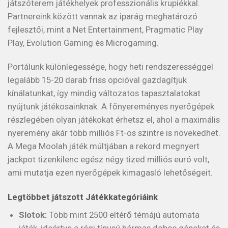
játszóterem játékhelyek professzionális krupiékkal.
Partnereink között vannak az iparág meghatározó
fejlesztői, mint a Net Entertainment, Pragmatic Play
Play, Evolution Gaming és Microgaming.
Portálunk különlegessége, hogy heti rendszerességgel
legalább 15-20 darab friss opcióval gazdagítjuk
kínálatunkat, így mindig változatos tapasztalatokat
nyújtunk játékosainknak. A főnyereményes nyerőgépek
részlegében olyan játékokat érhetsz el, ahol a maximális
nyeremény akár több milliós Ft-os szintre is növekedhet.
A Mega Moolah játék múltjában a rekord megnyert
jackpot tizenkilenc egész négy tized milliós euró volt,
ami mutatja ezen nyerőgépek kimagasló lehetőségeit.
Legtöbbet játszott Játékkategóriáink
Slotok:
Több mint 2500 eltérő témájú automata
játék, ideértve a régi típusú hármas dobos gépeket és