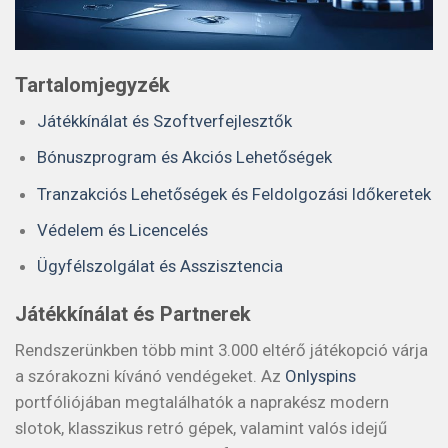
Tartalomjegyzék
Játékkínálat és Szoftverfejlesztők
Bónuszprogram és Akciós Lehetőségek
Tranzakciós Lehetőségek és Feldolgozási Időkeretek
Védelem és Licencelés
Ügyfélszolgálat és Asszisztencia
Játékkínálat és Partnerek
Rendszerünkben több mint 3.000 eltérő játékopció várja
a szórakozni kívánó vendégeket. Az
Onlyspins
portfóliójában megtalálhatók a naprakész modern
slotok, klasszikus retró gépek, valamint valós idejű