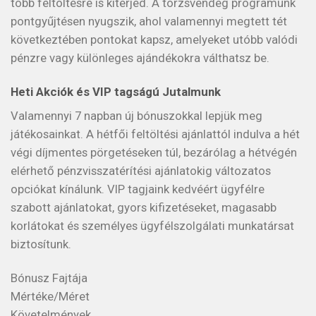
több feltöltésre is kiterjed. A törzsvendég programunk
pontgyűjtésen nyugszik, ahol valamennyi megtett tét
következtében pontokat kapsz, amelyeket utóbb valódi
pénzre vagy különleges ajándékokra válthatsz be.
Heti Akciók és VIP tagságú Jutalmunk
Valamennyi 7 napban új bónuszokkal lepjük meg
játékosainkat. A hétfői feltöltési ajánlattól indulva a hét
végi díjmentes pörgetéseken túl, bezárólag a hétvégén
elérhető pénzvisszatérítési ajánlatokig változatos
opciókat kínálunk. VIP tagjaink kedvéért ügyfélre
szabott ajánlatokat, gyors kifizetéseket, magasabb
korlátokat és személyes ügyfélszolgálati munkatársat
biztosítunk.
Bónusz Fajtája
Mértéke/Méret
Követelmények