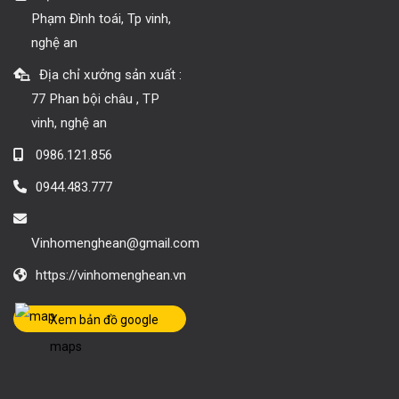
Phạm Đình toái, Tp vinh,
nghệ an
Địa chỉ xưởng sản xuất :
77 Phan bội châu , TP
vinh, nghệ an
0986.121.856
0944.483.777
Vinhomenghean@gmail.com
https://vinhomenghean.vn
Xem bản đồ google
maps