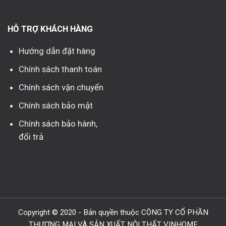
HỖ TRỢ KHÁCH HÀNG
Hướng dẫn đặt hàng
Chính sách thanh toán
Chính sách vận chuyển
Chính sách bảo mật
Chính sách bảo hành,
đổi trả
Copyright © 2020 - Bản quyền thuộc CÔNG TY CỔ PHẦN
THƯƠNG MẠI VÀ SẢN XUẤT NỘI THẤT VINHOME