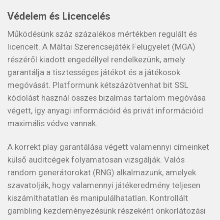
Védelem és Licencelés
Működésünk száz százalékos mértékben regulált és
licencelt. A Máltai Szerencsejáték Felügyelet (MGA)
részéről kiadott engedéllyel rendelkezünk, amely
garantálja a tisztességes játékot és a játékosok
megóvását. Platformunk kétszázötvenhat bit SSL
kódolást használ összes bizalmas tartalom megóvása
végett, így anyagi információid és privát információid
maximális védve vannak.
A korrekt play garantálása végett valamennyi címeinket
külső auditcégek folyamatosan vizsgálják. Valós
random generátorokat (RNG) alkalmazunk, amelyek
szavatolják, hogy valamennyi játékeredmény teljesen
kiszámíthatatlan és manipulálhatatlan. Kontrollált
gambling kezdeményezésünk részeként önkorlátozási