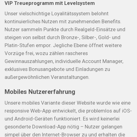
VIP Treueprogramm mit Levelsystem
Unser vielschichtige Loyalitätssystem belohnt
kontinuierliches Nutzen mit zunehmenden Benefits.
Nutzer sammeln Punkte durch Realgeld-Einsätze und
steigen von selbst durch Bronze-, Silber-, Gold- und
Platin-Stufen empor. Jegliche Ebene öffnet weitere
Vorzüge frei, wozu zählen rascheres
Gewinnauszahlungen, individuelle Account Manager,
exklusives Bonusangebote und Einladungen zu
außergewöhnlichen Veranstaltungen.
Mobiles Nutzererfahrung
Unsere mobiles Variante dieser Website wurde wie eine
responsive Web-App entwickelt, die problemlos auf iOS-
und Android-Geräten funktioniert. Es wird keinerlei
gesonderte Download-App nötig – Nutzer gelangen
simpel über den Internet-Browser zu und erhalten die