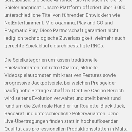
Spieler anspricht. Unsere Plattform offeriert über 3.000
unterschiedliche Titel von führenden Entwicklern wie
NetEntertainment, Microgaming, Play and GO und
Pragmatic Play. Diese Partnerschaft garantiert nicht
lediglich technologische Zuverlässigkeit, vielmehr auch
gerechte Spielabläufe durch bestätigte RNGs.
Die Spielkategorien umfassen traditionelle
Spielautomaten mit retro Charme, aktuelle
Videospielautomaten mit kreativen Features sowie
progressive Jackpotspiele, bei welchen Preisgelder
häufig hohe Beträge schaffen. Der Live Casino Bereich
wird seitens Evolution verwaltet und stellt bereit rund
rund um die Zeit reale Händler für Roulette, Black Jack,
Baccarat und unterschiedliche Pokervarianten. Jene
Live-Übertragungen finden statt in hochauflösender
Qualität aus professionellen Produktionsstätten in Malta