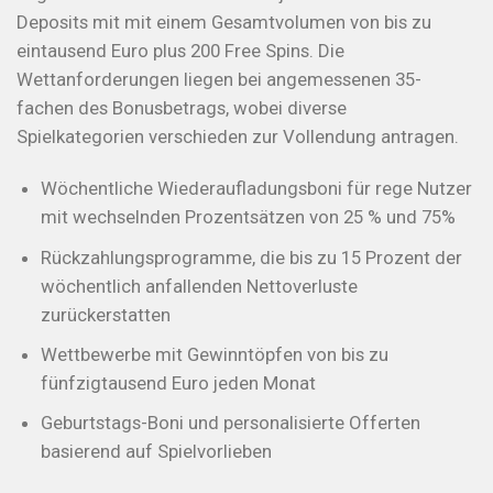
Deposits mit mit einem Gesamtvolumen von bis zu
eintausend Euro plus 200 Free Spins. Die
Wettanforderungen liegen bei angemessenen 35-
fachen des Bonusbetrags, wobei diverse
Spielkategorien verschieden zur Vollendung antragen.
Wöchentliche Wiederaufladungsboni für rege Nutzer
mit wechselnden Prozentsätzen von 25 % und 75%
Rückzahlungsprogramme, die bis zu 15 Prozent der
wöchentlich anfallenden Nettoverluste
zurückerstatten
Wettbewerbe mit Gewinntöpfen von bis zu
fünfzigtausend Euro jeden Monat
Geburtstags-Boni und personalisierte Offerten
basierend auf Spielvorlieben