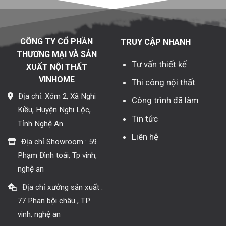
CÔNG TY CỔ PHẦN
TRUY CẬP NHANH
THƯƠNG MẠI VÀ SẢN
Tư vấn thiết kế
XUẤT NỘI THẤT
VINHOME
Thi công nội thất
Địa chỉ: Xóm 2, Xã Nghi
Công trình đã làm
Kiều, Huyện Nghi Lộc,
Tin tức
Tỉnh Nghệ An
Liên hệ
Địa chỉ Showroom : 59
Phạm Đình toái, Tp vinh,
nghệ an
Địa chỉ xưởng sản xuất :
77 Phan bội châu , TP
vinh, nghệ an