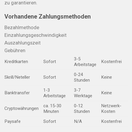
zu garantieren.
Vorhandene Zahlungsmethoden
Bezahlmethode
Einzahlungsgeschwindigkeit
Auszahlungszeit
Gebühren
3-5
Kreditkarten
Sofort
Kostenfrei
Arbeitstage
0-24
Skrill/Neteller
Sofort
Keine
Stunden
1-3
3-7
Banktransfer
Keine
Arbeitstage
Werktage
ca. 15-30
0-12
Netzwerk-
Cryptowährungen
Minuten
Stunden
Kosten
Paysafe
Sofort
N/A
Kostenfrei