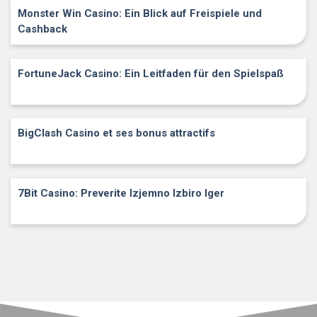
Monster Win Casino: Ein Blick auf Freispiele und
Cashback
FortuneJack Casino: Ein Leitfaden für den Spielspaß
BigClash Casino et ses bonus attractifs
7Bit Casino: Preverite Izjemno Izbiro Iger