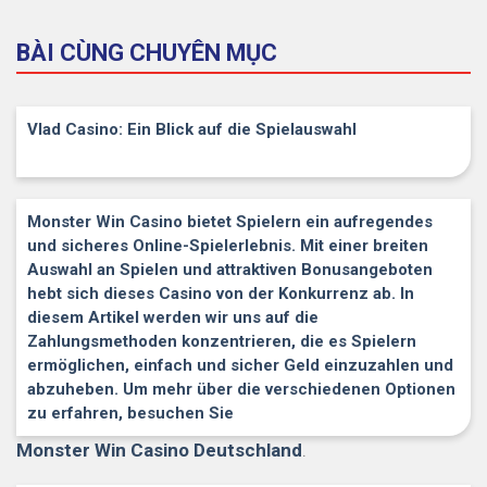
BÀI CÙNG CHUYÊN MỤC
Vlad Casino: Ein Blick auf die Spielauswahl
Monster Win Casino bietet Spielern ein aufregendes
und sicheres Online-Spielerlebnis. Mit einer breiten
Auswahl an Spielen und attraktiven Bonusangeboten
hebt sich dieses Casino von der Konkurrenz ab. In
diesem Artikel werden wir uns auf die
Zahlungsmethoden konzentrieren, die es Spielern
ermöglichen, einfach und sicher Geld einzuzahlen und
abzuheben. Um mehr über die verschiedenen Optionen
zu erfahren, besuchen Sie
Monster Win Casino Deutschland
.