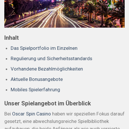
Inhalt
Das Spielportfolio im Einzelnen
Regulierung und Sicherheitsstandards
Vorhandene Bezahlmöglichkeiten
Aktuelle Bonusangebote
Mobiles Spielerfahrung
Unser Spielangebot im Überblick
Bei
Oscar Spin Casino
haben wir speziellen Fokus darauf
gesetzt, eine abwechslungsreiche Spielbibliothek
aufzubauen, die beide Anfänger als wie auch versierte