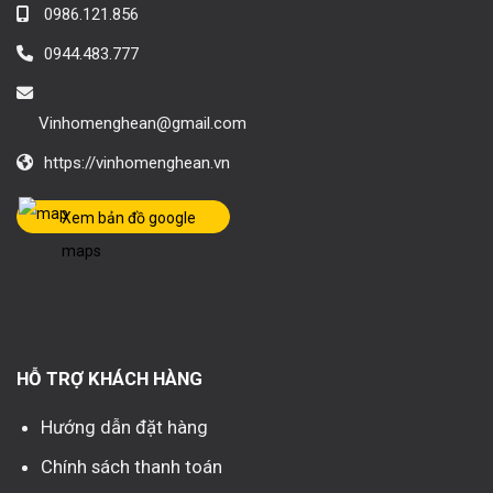
0986.121.856
0944.483.777
Vinhomenghean@gmail.com
https://vinhomenghean.vn
Xem bản đồ google
maps
HỖ TRỢ KHÁCH HÀNG
Hướng dẫn đặt hàng
Chính sách thanh toán