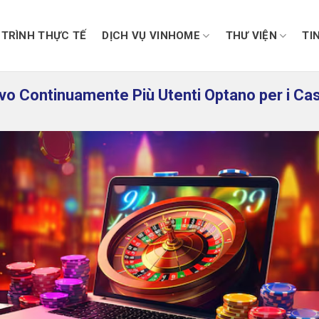
TRÌNH THỰC TẾ
DỊCH VỤ VINHOME
THƯ VIỆN
TI
ivo Continuamente Più Utenti Optano per i C