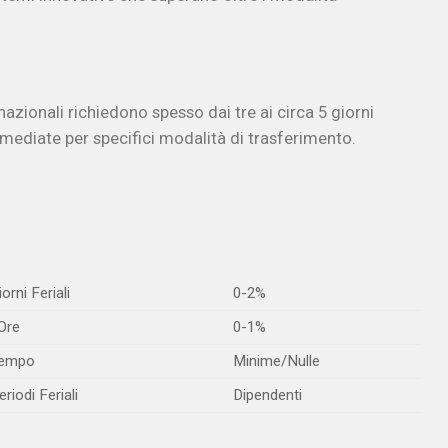
k nazionali richiedono spesso dai tre ai circa 5 giorni
immediate per specifici modalità di trasferimento.
orni Feriali
0-2%
Ore
0-1%
Tempo
Minime/Nulle
riodi Feriali
Dipendenti