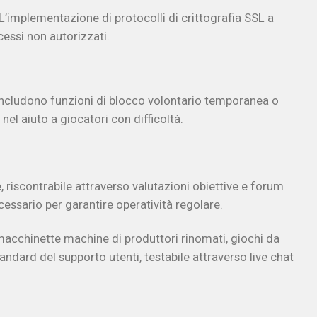
 L’implementazione di protocolli di crittografia SSL a
cessi non autorizzati.
includono funzioni di blocco volontario temporanea o
el aiuto a giocatori con difficoltà.
 riscontrabile attraverso valutazioni obiettive e forum
ecessario per garantire operatività regolare.
e macchinette machine di produttori rinomati, giochi da
tandard del supporto utenti, testabile attraverso live chat