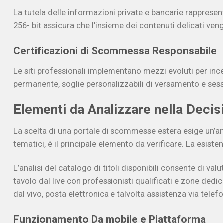
La tutela delle informazioni private e bancarie rappresent
256- bit assicura che l’insieme dei contenuti delicati ven
Certificazioni di Scommessa Responsabile
Le siti professionali implementano mezzi evoluti per i
permanente, soglie personalizzabili di versamento e sessi
Elementi da Analizzare nella Decis
La scelta di una portale di scommesse estera esige un’ana
tematici, è il principale elemento da verificare. La esiste
L’analisi del catalogo di titoli disponibili consente di 
tavolo dal live con professionisti qualificati e zone dedic
dal vivo, posta elettronica e talvolta assistenza via telef
Funzionamento Da mobile e Piattaforma