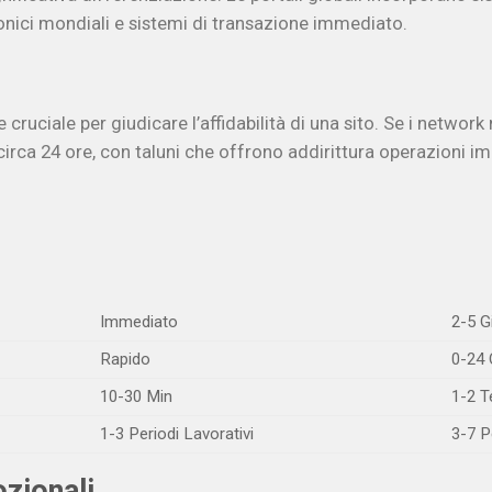
tronici mondiali e sistemi di transazione immediato.
re cruciale per giudicare l’affidabilità di una sito. Se i networ
ro circa 24 ore, con taluni che offrono addirittura operazioni 
Immediato
2-5 Gi
Rapido
0-24 
10-30 Min
1-2 
1-3 Periodi Lavorativi
3-7 Pe
zionali