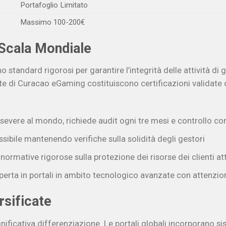
Portafoglio Limitato
Massimo 100-200€
 Scala Mondiale
 standard rigorosi per garantire l’integrità delle attività d
e di Curacao eGaming costituiscono certificazioni validate
vere al mondo, richiede audit ogni tre mesi e controllo cont
ibile mantenendo verifiche sulla solidità degli gestori
normative rigorose sulla protezione dei risorse dei clienti at
 in portali in ambito tecnologico avanzate con attenzione 
rsificate
ificativa differenziazione. Le portali globali incorporano si