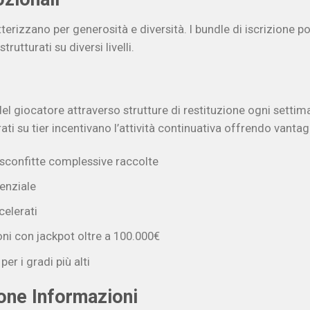
atterizzano per generosità e diversità. I bundle di iscrizio
utturati su diversi livelli.
l giocatore attraverso strutture di restituzione ogni settiman
ti su tier incentivano l’attività continuativa offrendo vantagg
 sconfitte complessive raccolte
enziale
celerati
ni con jackpot oltre a 100.000€
er i gradi più alti
ione Informazioni