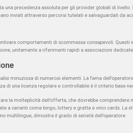
a una precedenza assoluta per gli provider globali di livello.
gano inviati attraverso percorsi tutelati e salvaguardati da ac
ncentivare comportamenti di scommessa consapevoli. Questi 
one, unitamente a riferimenti rapidi a associazioni dedicate n
ione
lisi minuziosa di numerosi elementi. La fama dell’operatore,
nza di una licenza regolare e controllabile è il criterio base n
valutare la molteplicità dell’offerta, che dovrebbe comprender
ate a varianti come bingo, lottery e gratta e vinci cards. La s
ono multilingue, dimostra il grado di serietà dell’operatore.