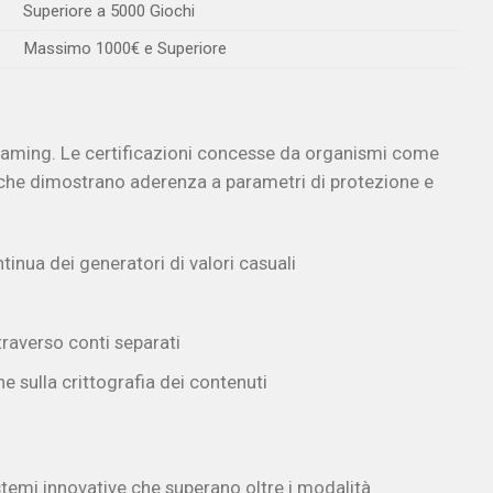
Superiore a 5000 Giochi
Massimo 1000€ e Superiore
i gaming. Le certificazioni concesse da organismi come
 che dimostrano aderenza a parametri di protezione e
inua dei generatori di valori casuali
traverso conti separati
sulla crittografia dei contenuti
stemi innovative che superano oltre i modalità