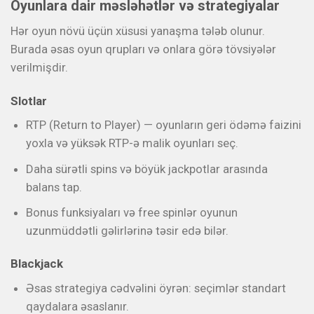
Oyunlara dair məsləhətlər və strategiyalar
Hər oyun növü üçün xüsusi yanaşma tələb olunur.
Burada əsas oyun qrupları və onlara görə tövsiyələr
verilmişdir.
Slotlar
RTP (Return to Player) — oyunların geri ödəmə faizini
yoxla və yüksək RTP-ə malik oyunları seç.
Daha sürətli spins və böyük jackpotlar arasında
balans tap.
Bonus funksiyaları və free spinlər oyunun
uzunmüddətli gəlirlərinə təsir edə bilər.
Blackjack
Əsas strategiya cədvəlini öyrən: seçimlər standart
qaydalara əsaslanır.