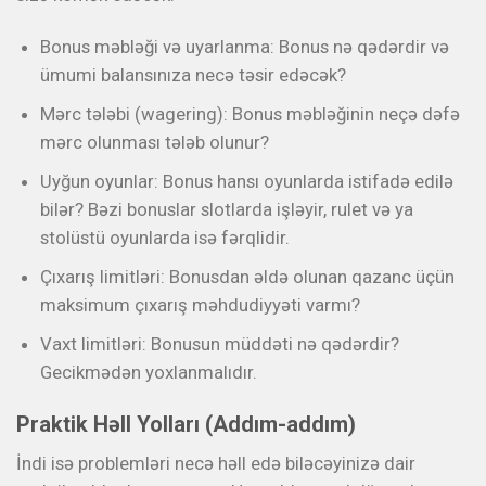
Bonus məbləği və uyarlanma: Bonus nə qədərdir və
ümumi balansınıza necə təsir edəcək?
Mərc tələbi (wagering): Bonus məbləğinin neçə dəfə
mərc olunması tələb olunur?
Uyğun oyunlar: Bonus hansı oyunlarda istifadə edilə
bilər? Bəzi bonuslar slotlarda işləyir, rulet və ya
stolüstü oyunlarda isə fərqlidir.
Çıxarış limitləri: Bonusdan əldə olunan qazanc üçün
maksimum çıxarış məhdudiyyəti varmı?
Vaxt limitləri: Bonusun müddəti nə qədərdir?
Gecikmədən yoxlanmalıdır.
Praktik Həll Yolları (Addım-addım)
İndi isə problemləri necə həll edə biləcəyinizə dair