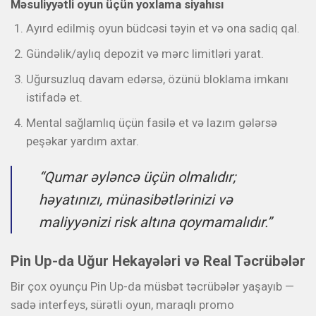
Məsuliyyətli oyun üçün yoxlama siyahısı
Ayırd edilmiş oyun büdcəsi təyin et və ona sadiq qal.
Gündəlik/aylıq depozit və mərc limitləri yarat.
Uğursuzluq davam edərsə, özünü bloklama imkanı
istifadə et.
Mental sağlamlıq üçün fasilə et və lazım gələrsə
peşəkar yardım axtar.
“Qumar əyləncə üçün olmalıdır;
həyatınızı, münasibətlərinizi və
maliyyənizi risk altına qoymamalıdır.”
Pin Up-da Uğur Hekayələri və Real Təcrübələr
Bir çox oyunçu Pin Up-da müsbət təcrübələr yaşayıb —
sadə interfeys, sürətli oyun, maraqlı promo