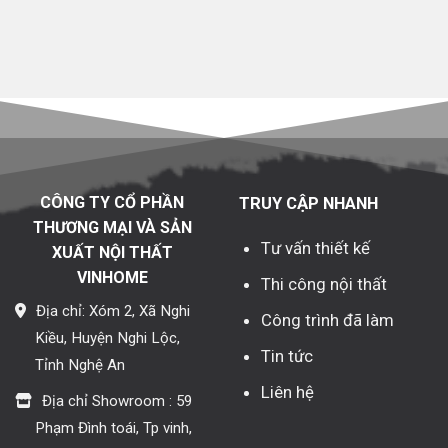
CÔNG TY CỔ PHẦN
TRUY CẬP NHANH
THƯƠNG MẠI VÀ SẢN
Tư vấn thiết kế
XUẤT NỘI THẤT
VINHOME
Thi công nội thất
Địa chỉ: Xóm 2, Xã Nghi
Công trình đã làm
Kiều, Huyện Nghi Lộc,
Tin tức
Tỉnh Nghệ An
Liên hệ
Địa chỉ Showroom : 59
Phạm Đình toái, Tp vinh,