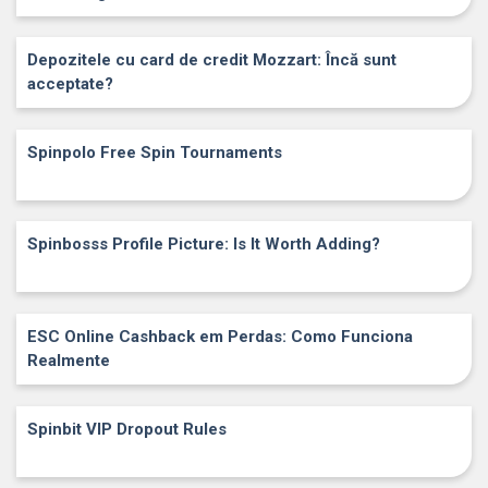
Depozitele cu card de credit Mozzart: Încă sunt
acceptate?
Spinpolo Free Spin Tournaments
Spinbosss Profile Picture: Is It Worth Adding?
ESC Online Cashback em Perdas: Como Funciona
Realmente
Spinbit VIP Dropout Rules