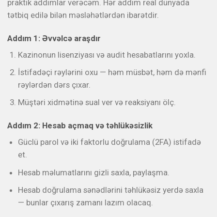
praktik addımlar verəcəm. Hər addım real dünyada
tətbiq edilə bilən məsləhətlərdən ibarətdir.
Addım 1: Əvvəlcə araşdır
Kazinonun lisenziyası və audit hesabatlarını yoxla.
İstifadəçi rəylərini oxu — həm müsbət, həm də mənfi
rəylərdən dərs çıxar.
Müştəri xidmətinə sual ver və reaksiyanı ölç.
Addım 2: Hesab açmaq və təhlükəsizlik
Güclü parol və iki faktorlu doğrulama (2FA) istifadə
et.
Hesab məlumatlarını gizli saxla, paylaşma.
Hesab doğrulama sənədlərini təhlükəsiz yerdə saxla
— bunlar çıxarış zamanı lazım olacaq.