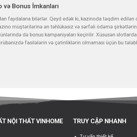
o və Bonus İmkanları
n faydalana bilərlər. Qeyd edək ki, kazinoda təqdim edilən dep
zino müştərilərinə ən təhlükəsiz və sərfəli ödəmə şirkətlərini
ünlərində də bonus kampaniyaları keçirilir. Xüsusən slotlard
übənizdə fasilələrin və çətinliklərin olmaması üçün bu tələbl
ẤT NỘI THẤT VINHOME
TRUY CẬP NHANH
Tư vấn thiết kế