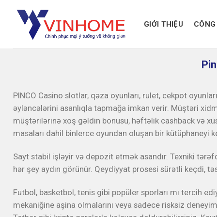
Skip
to
GIỚI THIỆU
CÔNG 
content
Pin
PINCO Casino slotlar, qəza oyunları, rulet, cekpot oyunlar
əyləncələrini asanlıqla tapmağa imkan verir. Müştəri xidmə
müştərilərinə xoş gəldin bonusu, həftəlik cashback və xüs
masaları dahil binlerce oyundan oluşan bir kütüphaneyi ke
Sayt stabil işləyir və depozit etmək asandır. Texniki tə
hər şey aydın görünür. Qeydiyyat prosesi sürətli keçdi, tə
Futbol, basketbol, tenis gibi popüler sporları mı tercih ed
mekaniğine aşina olmalarını veya sadece risksiz deneyimin