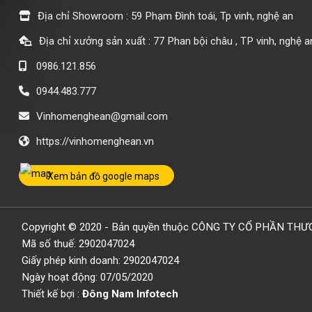
Địa chỉ Showroom : 59 Phạm Đình toái, Tp vinh, nghệ an
Địa chỉ xưởng sản xuất : 77 Phan bội châu , TP vinh, nghệ a
0986.121.856
0944.483.777
Vinhomenghean@gmail.com
https://vinhomenghean.vn
Xem bản đồ google maps
Copyright © 2020 - Bản quyền thuộc CÔNG TY CỔ PHẦN T
Mã số thuế: 2902047024
Giấy phép kinh doanh: 2902047024
Ngày hoạt động: 07/05/2020
Thiết kế bợi :
Đông Nam Infotech