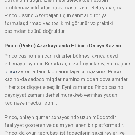
problemsiz istifadəsinə zəmanət verir. Belə yanaşma
Pinco Casino Azerbaijan üçün sabit auditoriya
formalaşdırmaq vasitəsi kimi görünür və praktiki
baxımdan özünü doğruldur.
Pinco (Pinko) Azərbaycanda Etibarlı Onlayn Kazino
Pinco casino-nun canlı dilerlər bölməsi ayrıca qeyd
edilməyə layiqdir. Burada açıq zəif oyunlar və ya məşhur
pinco
avtomatların klonlarını tapa bilməzsiniz. Pinco
kazino-da sadəcə miqdar naminə miqdarı qovalamırlar
– hər slot diqqətlə seçilir. Eyni zamanda Pinco casino
qeydiyyat zamanı dərhal mürəkkəb verifikasiyadan
keçməyə məcbur etmir.
Pinco, onlayn qumar sənayesində uzun müddətdir
fəaliyyət göstərən və daim yenilənən bir platformadır.
Pinco-da oyun təcrübəsi istifadəçilərin şəxsi rəyləri və