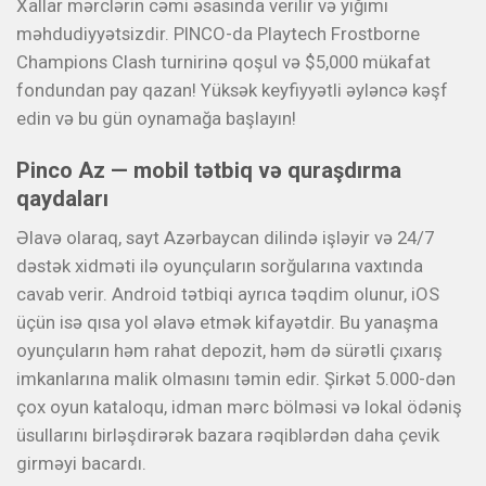
Xallar mərclərin cəmi əsasında verilir və yığımı
məhdudiyyətsizdir. PINCO-da Playtech Frostborne
Champions Clash turnirinə qoşul və $5,000 mükafat
fondundan pay qazan! Yüksək keyfiyyətli əyləncə kəşf
edin və bu gün oynamağa başlayın!
Pinco Az — mobil tətbiq və quraşdırma
qaydaları
Əlavə olaraq, sayt Azərbaycan dilində işləyir və 24/7
dəstək xidməti ilə oyunçuların sorğularına vaxtında
cavab verir. Android tətbiqi ayrıca təqdim olunur, iOS
üçün isə qısa yol əlavə etmək kifayətdir. Bu yanaşma
oyunçuların həm rahat depozit, həm də sürətli çıxarış
imkanlarına malik olmasını təmin edir. Şirkət 5.000-dən
çox oyun kataloqu, idman mərc bölməsi və lokal ödəniş
üsullarını birləşdirərək bazara rəqiblərdən daha çevik
girməyi bacardı.