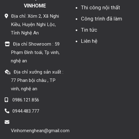
VINHOME
Thi công nội thất
Địa chỉ: Xóm 2, Xã Nghi
Công trình đã làm
Kiều, Huyện Nghi Lộc,
Tin tức
Tỉnh Nghệ An
Liên hệ
Địa chỉ Showroom : 59
Phạm Đình toái, Tp vinh,
nghệ an
Địa chỉ xưởng sản xuất :
77 Phan bội châu , TP
vinh, nghệ an
0986.121.856
0944.483.777
Vinhomenghean@gmail.com