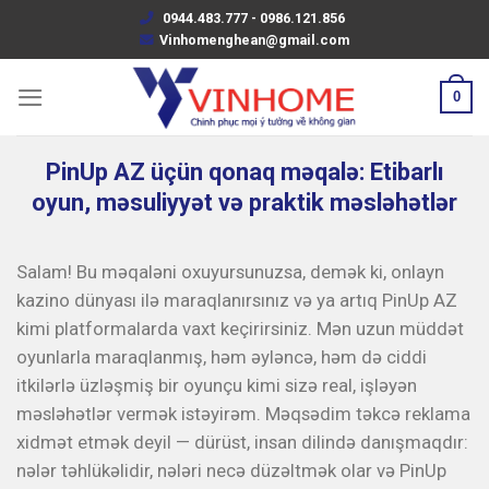
Skip
0944.483.777 - 0986.121.856
to
Vinhomenghean@gmail.com
content
0
PinUp AZ üçün qonaq məqalə: Etibarlı
oyun, məsuliyyət və praktik məsləhətlər
Salam! Bu məqaləni oxuyursunuzsa, demək ki, onlayn
kazino dünyası ilə maraqlanırsınız və ya artıq PinUp AZ
kimi platformalarda vaxt keçirirsiniz. Mən uzun müddət
oyunlarla maraqlanmış, həm əyləncə, həm də ciddi
itkilərlə üzləşmiş bir oyunçu kimi sizə real, işləyən
məsləhətlər vermək istəyirəm. Məqsədim təkcə reklama
xidmət etmək deyil — dürüst, insan dilində danışmaqdır:
nələr təhlükəlidir, nələri necə düzəltmək olar və PinUp