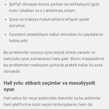
Şəffaf olmayan bonus şərtləri ilə istifadəçini (gizli
mərc tələbləri və s.) aldatmaq istəyir;
Şəxsi və maliyyə məlumatlarını kifayət qədər
qorumur;
Oyunların ədalətliliyini sübut etmədən öz qaydalarını
tətbiq edir.
Bu problemlər oyunçu üçün böyük stress yaradır və
nəticədə oyun zəmanətsiz hala gəlir. Bizim məqsədimiz
bu problemləri reallıqdan götürüb praktik həllər ilə əvəz
etməkdir.
Həll yolu: etibarlı seçimlər və məsuliyyətli
oyun
Həll yalnız bir neçə addımdan ibarətdir və bu addımlar
həm platforma üçün seçim kriteriyalarını, həm də