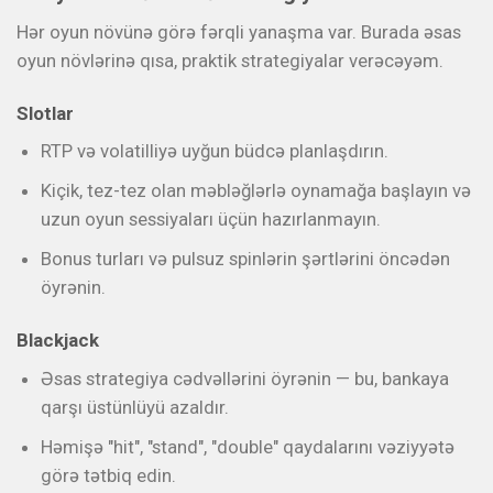
Hər oyun növünə görə fərqli yanaşma var. Burada əsas
oyun növlərinə qısa, praktik strategiyalar verəcəyəm.
Slotlar
RTP və volatilliyə uyğun büdcə planlaşdırın.
Kiçik, tez-tez olan məbləğlərlə oynamağa başlayın və
uzun oyun sessiyaları üçün hazırlanmayın.
Bonus turları və pulsuz spinlərin şərtlərini öncədən
öyrənin.
Blackjack
Əsas strategiya cədvəllərini öyrənin — bu, bankaya
qarşı üstünlüyü azaldır.
Həmişə "hit", "stand", "double" qaydalarını vəziyyətə
görə tətbiq edin.