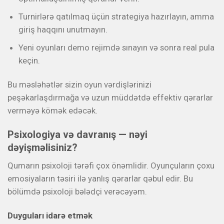
Turnirlərə qatılmaq üçün strategiya hazırlayın, amma
giriş haqqını unutmayın.
Yeni oyunları demo rejimdə sınayın və sonra real pula
keçin.
Bu məsləhətlər sizin oyun vərdişlərinizi
peşəkarlaşdırmağa və uzun müddətdə effektiv qərarlar
verməyə kömək edəcək.
Psixologiya və davranış — nəyi
dəyişməlisiniz?
Qumarın psixoloji tərəfi çox önəmlidir. Oyunçuların çoxu
emosiyaların təsiri ilə yanlış qərarlar qəbul edir. Bu
bölümdə psixoloji bələdçi verəcəyəm.
Duyguları idarə etmək