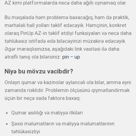
AZ kimi platformalarda necə daha ağıllı oynamaq olar.
Bu məqalədə həm problemə baxacağıq, həm də praktik,
mərhələli həll yolları təklif edəcəyik. Həmçinin, konkret
olaraq PinUp AZ-in təklif etdiyi funksiyaları və necə daha
təhlükəsiz istifadə edə biləcəyinizi müzakirə edəcəyik.
Əgər maraqlısınızsa, aşağıdakı link vasitəsi ilə daha
ətraflı tanış ola bilərsiniz:
pin – up
Niyə bu mövzu vacibdir?
Onlayn qumar və kazinolar əyləncəli ola bilər, amma eyni
zamanda risklidir. Problemin ölçüsünü qiymətləndirmək
üçün bir neçə sadə faktora baxaq:
Qumar asılılığı və maliyyə itkiləri
Şəxsi məlumatların və maliyyə məlumatlarının
təhlükəsizliyi