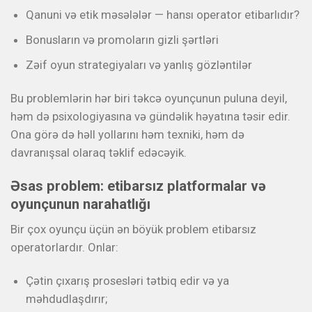
Qanuni və etik məsələlər — hansı operator etibarlıdır?
Bonusların və promoların gizli şərtləri
Zəif oyun strategiyaları və yanlış gözləntilər
Bu problemlərin hər biri təkcə oyunçunun puluna deyil,
həm də psixologiyasına və gündəlik həyatına təsir edir.
Ona görə də həll yollarını həm texniki, həm də
davranışsal olaraq təklif edəcəyik.
Əsas problem: etibarsız platformalar və
oyunçunun narahatlığı
Bir çox oyunçu üçün ən böyük problem etibarsız
operatorlardır. Onlar:
Çətin çıxarış prosesləri tətbiq edir və ya
məhdudlaşdırır;