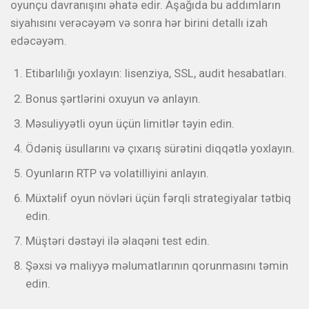
oyunçu davranışını əhatə edir. Aşağıda bu addımların
siyahısını verəcəyəm və sonra hər birini detallı izah
edəcəyəm.
Etibarlılığı yoxlayın: lisenziya, SSL, audit hesabatları.
Bonus şərtlərini oxuyun və anlayın.
Məsuliyyətli oyun üçün limitlər təyin edin.
Ödəniş üsullarını və çıxarış sürətini diqqətlə yoxlayın.
Oyunların RTP və volatilliyini anlayın.
Müxtəlif oyun növləri üçün fərqli strategiyalar tətbiq
edin.
Müştəri dəstəyi ilə əlaqəni test edin.
Şəxsi və maliyyə məlumatlarının qorunmasını təmin
edin.