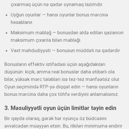
çıxarmaq üçün nə qədər oynamaq lazımdır.
Uyğun oyunlar — hansı oyunlar bonus mərcinə
hesablanır.
Maksimum məbləğ — bonusdan əldə edilən qazancın
maksimum çıxarıla bilən məbləği.
Vaxt məhdudiyyəti — bonusun müddəti nə qədərdir.
Bonusların effektiv istifadəsi üçün aşağıdakıları
düşünün: kiçik, amma real bonuslar daha etibarlı ola
bilər, yüksək mərc tələbləri isə tez-tez mənfəətsiz olur.
Oyun seçimində RTP-yə diqqət edin — hansı oyunların
bonus mərcinə daha çox töhfə verdiyini anlamalısınız.
3. Məsuliyyətli oyun üçün limitlər təyin edin
Bir qayda olaraq, gərək hər oyunçu öz büdcəsini
əvvəlcədən müəyyən etsin. Bu, itkiləri minimuma endirir