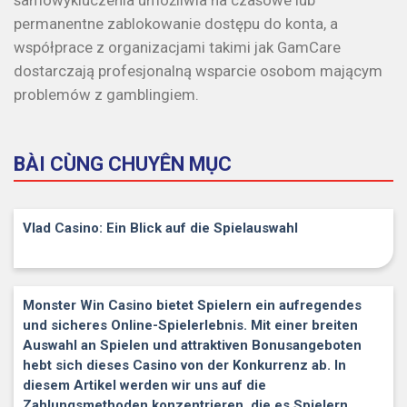
permanentne zablokowanie dostępu do konta, a
współprace z organizacjami takimi jak GamCare
dostarczają profesjonalną wsparcie osobom mającym
problemów z gamblingiem.
BÀI CÙNG CHUYÊN MỤC
Vlad Casino: Ein Blick auf die Spielauswahl
Monster Win Casino bietet Spielern ein aufregendes
und sicheres Online-Spielerlebnis. Mit einer breiten
Auswahl an Spielen und attraktiven Bonusangeboten
hebt sich dieses Casino von der Konkurrenz ab. In
diesem Artikel werden wir uns auf die
Zahlungsmethoden konzentrieren, die es Spielern