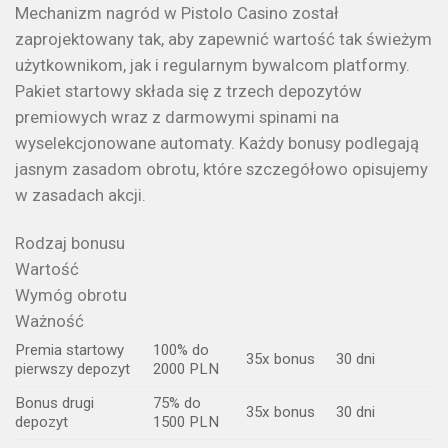
Mechanizm nagród w Pistolo Casino został
zaprojektowany tak, aby zapewnić wartość tak świeżym
użytkownikom, jak i regularnym bywalcom platformy.
Pakiet startowy składa się z trzech depozytów
premiowych wraz z darmowymi spinami na
wyselekcjonowane automaty. Każdy bonusy podlegają
jasnym zasadom obrotu, które szczegółowo opisujemy
w zasadach akcji.
Rodzaj bonusu
Wartość
Wymóg obrotu
Ważność
Premia startowy
100% do
35x bonus
30 dni
pierwszy depozyt
2000 PLN
Bonus drugi
75% do
35x bonus
30 dni
depozyt
1500 PLN