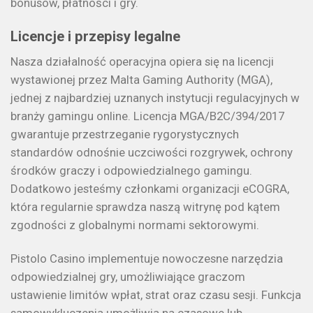
bonusów, płatności i gry.
Licencje i przepisy legalne
Nasza działalność operacyjna opiera się na licencji
wystawionej przez Malta Gaming Authority (MGA),
jednej z najbardziej uznanych instytucji regulacyjnych w
branży gamingu online. Licencja MGA/B2C/394/2017
gwarantuje przestrzeganie rygorystycznych
standardów odnośnie uczciwości rozgrywek, ochrony
środków graczy i odpowiedzialnego gamingu.
Dodatkowo jesteśmy członkami organizacji eCOGRA,
która regularnie sprawdza naszą witrynę pod kątem
zgodności z globalnymi normami sektorowymi.
Pistolo Casino implementuje nowoczesne narzędzia
odpowiedzialnej gry, umożliwiające graczom
ustawienie limitów wpłat, strat oraz czasu sesji. Funkcja
samowykluczenia umożliwia na czasowe lub